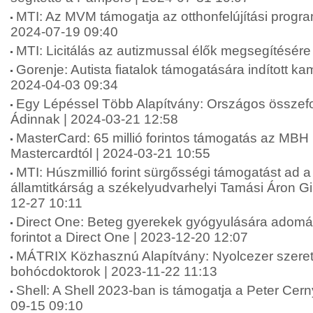
MTI: Az MVM támogatja az otthonfelújítási progr
2024-07-19 09:40
MTI: Licitálás az autizmussal élők megsegítésére
Gorenje: Autista fiatalok támogatására indított k
2024-04-03 09:34
Egy Lépéssel Több Alapítvány: Országos összefo
Ádinnak | 2024-03-21 12:58
MasterCard: 65 millió forintos támogatás az MBH
Mastercardtól | 2024-03-21 10:55
MTI: Húszmillió forint sürgősségi támogatást ad a
államtitkárság a székelyudvarhelyi Tamási Áron 
12-27 10:11
Direct One: Beteg gyerekek gyógyulására adomán
forintot a Direct One | 2023-12-20 12:07
MÁTRIX Közhasznú Alapítvány: Nyolcezer szere
bohócdoktorok | 2023-11-22 11:13
Shell: A Shell 2023-ban is támogatja a Peter Cern
09-15 09:10