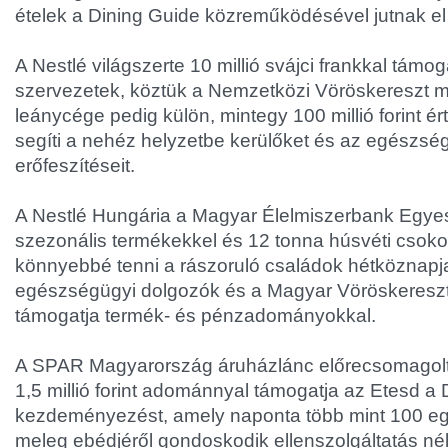
ételek a Dining Guide közreműködésével jutnak e
A Nestlé világszerte 10 millió svájci frankkal támoga
szervezetek, köztük a Nemzetközi Vöröskereszt 
leánycége pedig külön, mintegy 100 millió forint 
segíti a nehéz helyzetbe kerülőket és az egészsé
erőfeszítéseit.
A Nestlé Hungária a Magyar Élelmiszerbank Egyesü
szezonális termékekkel és 12 tonna húsvéti csoko
könnyebbé tenni a rászoruló családok hétköznapja
egészségügyi dolgozók és a Magyar Vöröskereszt
támogatja termék- és pénzadományokkal.
A SPAR Magyarország áruházlánc előrecsomagolt
1,5 millió forint adománnyal támogatja az Etesd a Do
kezdeményezést, amely naponta több mint 100 e
meleg ebédjéről gondoskodik ellenszolgáltatás nél