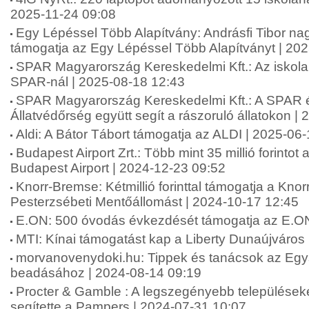
2025-11-24 09:08
Egy Lépéssel Több Alapítvány: Andrásfi Tibor na
támogatja az Egy Lépéssel Több Alapítványt | 20
SPAR Magyarország Kereskedelmi Kft.: Az iskol
SPAR-nál | 2025-08-18 12:43
SPAR Magyarország Kereskedelmi Kft.: A SPAR 
Állatvédőrség együtt segít a rászoruló állatokon |
Aldi: A Bátor Tábort támogatja az ALDI | 2025-06
Budapest Airport Zrt.: Több mint 35 millió forinto
Budapest Airport | 2024-12-23 09:52
Knorr-Bremse: Kétmillió forinttal támogatja a Kn
Pesterzsébeti Mentőállomást | 2024-10-17 12:45
E.ON: 500 óvodás évkezdését támogatja az E.ON
MTI: Kínai támogatást kap a Liberty Dunaújváros
morvanovenydoki.hu: Tippek és tanácsok az Eg
beadásához | 2024-08-14 09:19
Procter & Gamble : A legszegényebb települések
segítette a Pampers | 2024-07-31 10:07