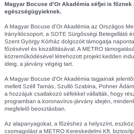
Magyar Bocuse d'Or Akadémia séfjei is főznek 
egészségügyieknek.
A Magyar Bocuse d'Or Akadémia az Országos Men
Irányítócsoport, a SOTE Sürgősségi Betegellátó é
Szent György Kórház dolgozóit támogatja naponta f
főzésével és kiszállításával. A METRO támogatásá
közreműködésével létrehozott projekt kedden indul
ideig, a járvány végéig tart.
A Magyar Bocuse d'Or Akadémia tagjainak jelentő
mellett Széll Tamás, Szulló Szabina, Pohner Ádá
a hozzájuk csatlakozó séfekkel vállalták, hogy ré
programban a koronavírus-járvány idején, minden
megfelelő beosztásban.
Az alapanyagokat, a főzéshez a helyszínt, eszköz
csomagolást a METRO Kereskedelmi Kft. biztosítj