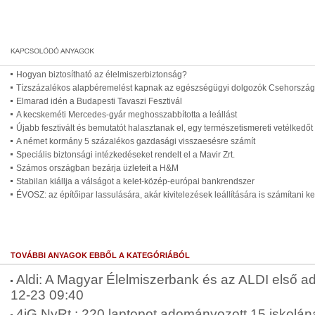
Hogyan biztosítható az élelmiszerbiztonság?
Tízszázalékos alapbéremelést kapnak az egészségügyi dolgozók Csehorszá
Elmarad idén a Budapesti Tavaszi Fesztivál
A kecskeméti Mercedes-gyár meghosszabbította a leállást
Újabb fesztivált és bemutatót halasztanak el, egy természetismereti vetélkedőt
A német kormány 5 százalékos gazdasági visszaesésre számít
Speciális biztonsági intézkedéseket rendelt el a Mavir Zrt.
Számos országban bezárja üzleteit a H&M
Stabilan kiállja a válságot a kelet-közép-európai bankrendszer
ÉVOSZ: az építőipar lassulására, akár kivitelezések leállítására is számítani ke
TOVÁBBI ANYAGOK EBBŐL A KATEGÓRIÁBÓL
Aldi: A Magyar Élelmiszerbank és az ALDI első ad
12-23 09:40
4iG NyRt.: 220 laptopot adományozott 15 iskolána