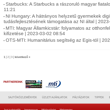
Starbucks: A Starbucks a rászoruló magyar fiatal
11:21
NI Hungary: A hátrányos helyzetű gyermekek digit
tudásfejlesztésének támogatása az NI által | 2023
MTI: Magyar Államkicstár: folyamatos az otthonfe
kifizetése | 2023-03-02 08:54
OTS-MTI: Humanitárius segítség az Egis-tól | 20
|
|
|
1
2
3
következő »
PARTNEREINK
SAJTÓKÖZLEMÉNYEK
ÜZLETI AJÁNLATOK
PÁLYÁZATOK
TIPPEK
Jogi tudnivalók
Impresszum
Médiaajánlat
Webmester