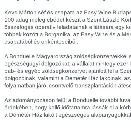
Keve Márton séf és csapata az Easy Wine Budape
100 adag meleg ebédet készít a Szent László Kór
összefogás operatív feladatainak ellátására egy komp
többek között a Borganika, az Easy Wine és a M
csapatából és önkénteseiből.
A Bonduelle Magyarország zöldségkonzervekkel se
egészségügyi dolgozókat: a vállalat mintegy ezer k
bab- és egyéb zöldségkonzervet ajánlott fel a Sze
dolgozóinak, valamint a Démétér Ház lakóinak, az
folyamatban járó, csontvelő-transzplantáción átes
Az adományozáson felül a Bonduelle további fuva
érdekében, hogy kellő időtartamra lássák el a kórh
a Démétér Ház lakóit egészséges alapanyagokkal