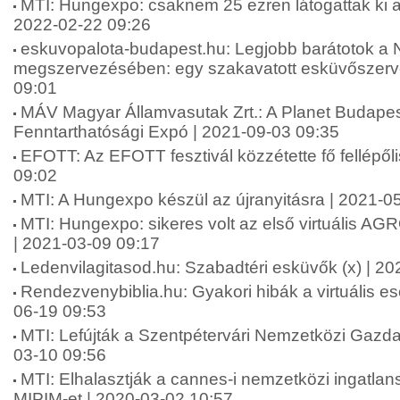
MTI: Hungexpo: csaknem 25 ezren látogattak ki a 
2022-02-22 09:26
eskuvopalota-budapest.hu: Legjobb barátotok a
megszervezésében: egy szakavatott esküvőszerve
09:01
MÁV Magyar Államvasutak Zrt.: A Planet Budape
Fenntarthatósági Expó | 2021-09-03 09:35
EFOTT: Az EFOTT fesztivál közzétette fő fellépőli
09:02
MTI: A Hungexpo készül az újranyitásra | 2021-0
MTI: Hungexpo: sikeres volt az első virtuális A
| 2021-03-09 09:17
Ledenvilagitasod.hu: Szabadtéri esküvők (x) | 2
Rendezvenybiblia.hu: Gyakori hibák a virtuális 
06-19 09:53
MTI: Lefújták a Szentpétervári Nemzetközi Gazda
03-10 09:56
MTI: Elhalasztják a cannes-i nemzetközi ingatlansz
MIPIM-et | 2020-03-02 10:57