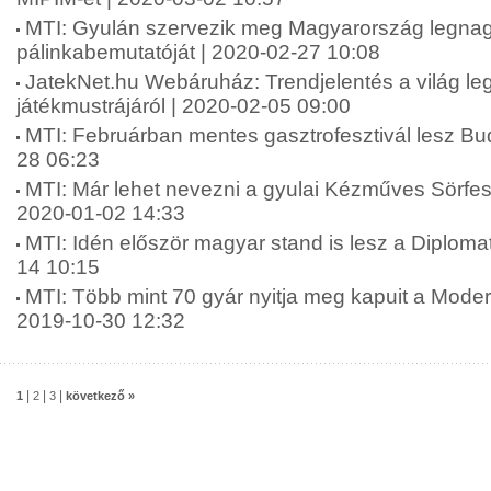
MTI: Gyulán szervezik meg Magyarország legna
pálinkabemutatóját | 2020-02-27 10:08
JatekNet.hu Webáruház: Trendjelentés a világ l
játékmustrájáról | 2020-02-05 09:00
MTI: Februárban mentes gasztrofesztivál lesz Bu
28 06:23
MTI: Már lehet nevezni a gyulai Kézműves Sörfesz
2020-01-02 14:33
MTI: Idén először magyar stand is lesz a Diploma
14 10:15
MTI: Több mint 70 gyár nyitja meg kapuit a Moder
2019-10-30 12:32
|
|
|
1
2
3
következő »