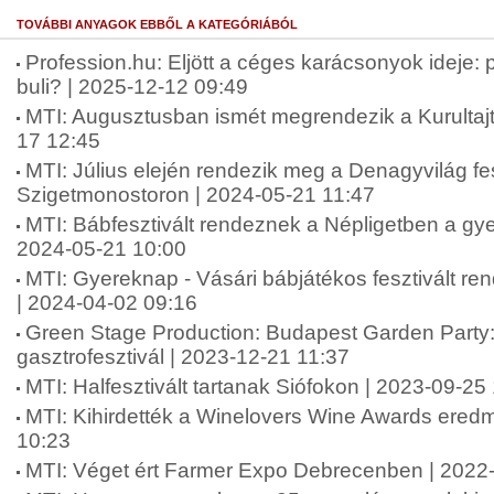
TOVÁBBI ANYAGOK EBBŐL A KATEGÓRIÁBÓL
Profession.hu: Eljött a céges karácsonyok ideje:
buli? | 2025-12-12 09:49
MTI: Augusztusban ismét megrendezik a Kurultaj
17 12:45
MTI: Július elején rendezik meg a Denagyvilág fes
Szigetmonostoron | 2024-05-21 11:47
MTI: Bábfesztivált rendeznek a Népligetben a gy
2024-05-21 10:00
MTI: Gyereknap - Vásári bábjátékos fesztivált r
| 2024-04-02 09:16
Green Stage Production: Budapest Garden Party: 
gasztrofesztivál | 2023-12-21 11:37
MTI: Halfesztivált tartanak Siófokon | 2023-09-25
MTI: Kihirdették a Winelovers Wine Awards eredm
10:23
MTI: Véget ért Farmer Expo Debrecenben | 2022