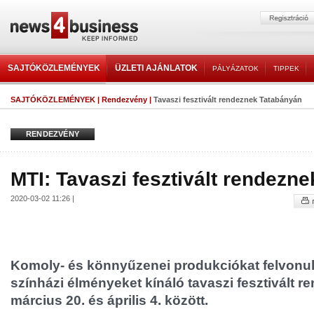
SAJTÓKÖZLEMÉNYEK
ÜZLETI AJÁNLATOK
PÁLYÁZATOK
TIPPEK
SAJTÓKÖZLEMÉNYEK
|
Rendezvény
|
Tavaszi fesztivált rendeznek Tatabányán
RENDEZVÉNY
MTI: Tavaszi fesztivált rendezn
2020-03-02 11:26 |
Komoly- és könnyűzenei produkciókat felvonult
színházi élményeket kínáló tavaszi fesztivált 
március 20. és április 4. között.