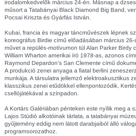
irodalomkedvelők március 24-én. Másnap a dzses
műsort a Tatabányai Black Diamond Big Band, v
Pocsai Kriszta és Gyárfás István.
Kubai, francia és magyar táncművészek lépnek sz
koreográfus Birdie című előadásában március 26-á
művet a repülés-motívumon túl Alan Parker Birdy 
William Wharton amerikai író 1978-as, azonos cím
Raymond Depardon's San Clemente című dokument
A produkció zenei anyaga a fiatal berlini zenesze
munkája. A társulatra jellemző elektroakusztikus z
klasszikus zenei etűdökkel ellenpontozódik, Kert
csellójátékával a színpadon.
A Kortárs Galériában pénteken este nyílik meg a 
Lajos Stúdió alkotóinak tárlata, a tatabányai múz
gyűjtemény eddig nem látott darabjaiból álló válog
programsorozathoz.