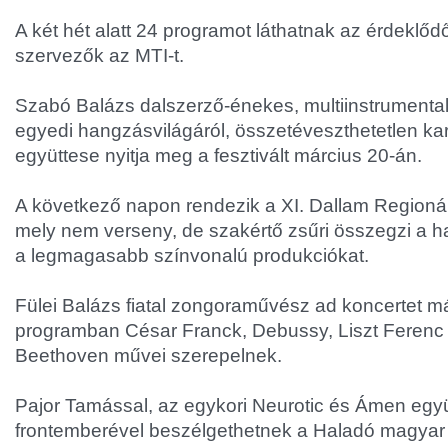
A két hét alatt 24 programot láthatnak az érdeklődő
szervezők az MTI-t.
Szabó Balázs dalszerző-énekes, multiinstrumental
egyedi hangzásvilágáról, összetéveszthetetlen kar
együttese nyitja meg a fesztivált március 20-án.
A következő napon rendezik a XI. Dallam Regionál
mely nem verseny, de szakértő zsűri összegzi a ha
a legmagasabb színvonalú produkciókat.
Fülei Balázs fiatal zongoraművész ad koncertet má
programban César Franck, Debussy, Liszt Ferenc
Beethoven művei szerepelnek.
Pajor Tamással, az egykori Neurotic és Ámen egy
frontemberével beszélgethetnek a Haladó magyar c