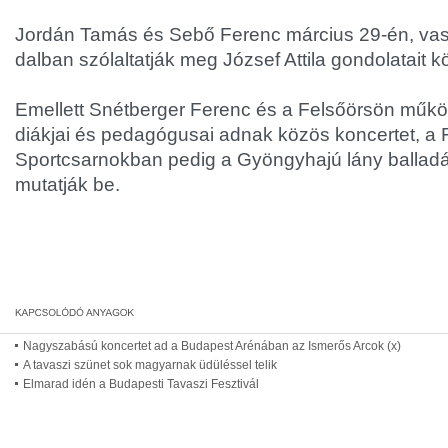
Jordán Tamás és Sebő Ferenc március 29-én, va
dalban szólaltatják meg József Attila gondolatait k
Emellett Snétberger Ferenc és a Felsőörsön műk
diákjai és pedagógusai adnak közös koncertet, a F
Sportcsarnokban pedig a Gyöngyhajú lány balladá
mutatják be.
Nagyszabású koncertet ad a Budapest Arénában az Ismerős Arcok (x)
A tavaszi szünet sok magyarnak üdüléssel telik
Elmarad idén a Budapesti Tavaszi Fesztivál