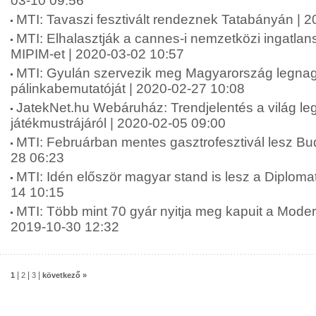
03-10 09:56
MTI: Tavaszi fesztivált rendeznek Tatabányán | 
MTI: Elhalasztják a cannes-i nemzetközi ingatlansz
MIPIM-et | 2020-03-02 10:57
MTI: Gyulán szervezik meg Magyarország legna
pálinkabemutatóját | 2020-02-27 10:08
JatekNet.hu Webáruház: Trendjelentés a világ l
játékmustrájáról | 2020-02-05 09:00
MTI: Februárban mentes gasztrofesztivál lesz Bu
28 06:23
MTI: Idén először magyar stand is lesz a Diploma
14 10:15
MTI: Több mint 70 gyár nyitja meg kapuit a Moder
2019-10-30 12:32
|
|
|
1
2
3
következő »