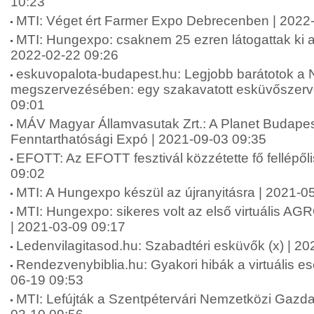
10:23
MTI: Véget ért Farmer Expo Debrecenben | 2022
MTI: Hungexpo: csaknem 25 ezren látogattak ki a 
2022-02-22 09:26
eskuvopalota-budapest.hu: Legjobb barátotok a
megszervezésében: egy szakavatott esküvőszerve
09:01
MÁV Magyar Államvasutak Zrt.: A Planet Budape
Fenntarthatósági Expó | 2021-09-03 09:35
EFOTT: Az EFOTT fesztivál közzétette fő fellépőli
09:02
MTI: A Hungexpo készül az újranyitásra | 2021-0
MTI: Hungexpo: sikeres volt az első virtuális A
| 2021-03-09 09:17
Ledenvilagitasod.hu: Szabadtéri esküvők (x) | 2
Rendezvenybiblia.hu: Gyakori hibák a virtuális 
06-19 09:53
MTI: Lefújták a Szentpétervári Nemzetközi Gazda