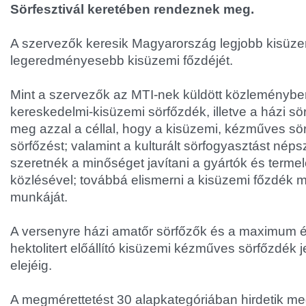
Sörfesztivál keretében rendeznek meg.
A szervezők keresik Magyarország legjobb kisüzem
legeredményesebb kisüzemi főzdéjét.
Mint a szervezők az MTI-nek küldött közleményben 
kereskedelmi-kisüzemi sörfőzdék, illetve a házi sör
meg azzal a céllal, hogy a kisüzemi, kézműves sör
sörfőzést; valamint a kulturált sörfogyasztást néps
szeretnék a minőséget javítani a gyártók és term
közlésével; továbbá elismerni a kisüzemi főzdék 
munkáját.
A versenyre házi amatőr sörfőzők és a maximum 
hektolitert előállító kisüzemi kézműves sörfőzdék
elejéig.
A megmérettetést 30 alapkategóriában hirdetik meg