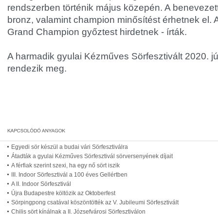
rendszerben történik május közepén. A benevezett 
bronz, valamint champion minősítést érhetnek el. A
Grand Champion győztest hirdetnek - írták.
A harmadik gyulai Kézműves Sörfesztivált 2020. jú
rendezik meg.
Egyedi sör készül a budai vári Sörfesztiválra
Átadták a gyulai Kézműves Sörfesztivál sörversenyének díjait
A férfiak szerint szexi, ha egy nő sört iszik
III. Indoor Sörfesztivál a 100 éves Gellértben
A II. Indoor Sörfesztivál
Újra Budapestre költözik az Oktoberfest
Sörpingpong csatával köszöntötték az V. Jubileumi Sörfesztivált
Chilis sört kínálnak a II. Józsefvárosi Sörfesztiválon