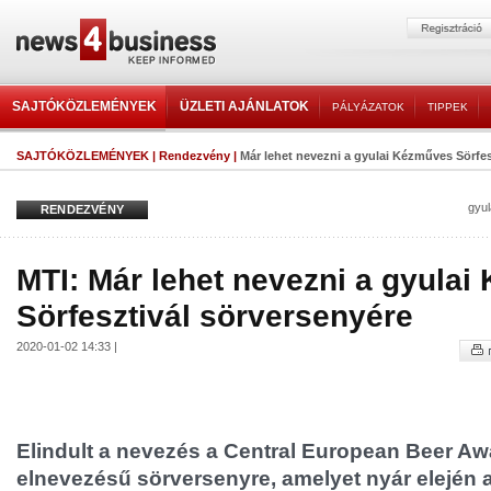
SAJTÓKÖZLEMÉNYEK
ÜZLETI AJÁNLATOK
PÁLYÁZATOK
TIPPEK
SAJTÓKÖZLEMÉNYEK
|
Rendezvény
|
Már lehet nevezni a gyulai Kézműves Sörfes
gyul
RENDEZVÉNY
MTI: Már lehet nevezni a gyula
Sörfesztivál sörversenyére
2020-01-02 14:33 |
Elindult a nevezés a Central European Beer A
elnevezésű sörversenyre, amelyet nyár elején