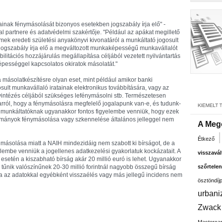
inak fénymásolását bizonyos esetekben jogszabály írja elő" -
l partnere és adatvédelmi szakértője. "Például az apákat megillető
ek eredeti születési anyakönyvi kivonatáról a munkáltató jogosult
n jogszabály írja elő a megváltozott munkaképességű munkavállalót
litációs hozzájárulás megállapítása céljából vezetett nyilvántartás
pességgel kapcsolatos okiratok másolatát."
 a másolatkészítésre olyan eset, mint például amikor banki
sult munkavállaló iratainak elektronikus továbbítására, vagy az
gyintézés céljából szükséges lefénymásolni stb. Természetesen
ról, hogy a fénymásolásra megfelelő jogalapunk van-e, és tudunk-
 A munkáltatóknak ugyanakkor fontos figyelembe venniük, hogy ezek
okmányok fénymásolása vagy szkennelése általános jelleggel nem
A Meg
Étkező
másolása miatt a NAIH mindezidáig nem szabott ki bírságot, de a
mbe venniük a jogellenes adatkezelési gyakorlatuk kockázatait. A
visszavál
setén a kiszabható bírság akár 20 millió euró is lehet. Ugyanakkor
tűnik valószínűnek 20-30 millió forintnál nagyobb összegű bírság
szőrtelen
a az adatokkal egyébként visszaélés vagy más jellegű incidens nem
ösztöndíj
urbani
Zwack