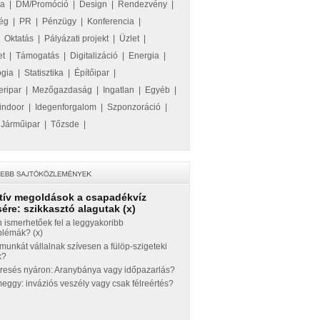
ka
|
DM/Promóció
|
Design
|
Rendezvény
|
ég
|
PR
|
Pénzügy
|
Konferencia
|
|
Oktatás
|
Pályázati projekt
|
Üzlet
|
et
|
Támogatás
|
Digitalizáció
|
Energia
|
ógia
|
Statisztika
|
Építőipar
|
eripar
|
Mezőgazdaság
|
Ingatlan
|
Egyéb
|
indoor
|
Idegenforgalom
|
Szponzoráció
|
|
Járműipar
|
Tőzsde
|
tív megoldások a csapadékvíz
ére: szikkasztó alagutak (x)
 ismerhetőek fel a leggyakoribb
blémák? (x)
munkát vállalnak szívesen a fülöp-szigeteki
k?
eresés nyáron: Aranybánya vagy időpazarlás?
ggy: inváziós veszély vagy csak félreértés?