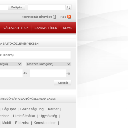
VÁLLALATI HÍREK
SZAKMAI HÍREK
NEWS
-tól
-ig
|
Légi ipar
|
Gazdasági Jog
|
Karrier
|
eripar
|
Hirdető/márka
|
Ügynökség
|
|
Mobil
|
E-biznisz
|
Kereskedelem
|