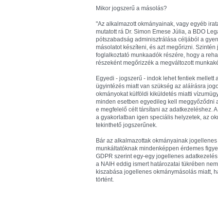
Mikor jogszerű a másolás?
"Az alkalmazott okmányainak, vagy egyéb irata
mutatott rá Dr. Simon Emese Júlia, a BDO Lega
pótszabadság adminisztrálása céljából a gyerm
másolatot készíteni, és azt megőrizni. Szinté
foglalkoztató munkaadók részére, hogy a rehabi
részeként megőrizzék a megváltozott munkaké
Egyedi - jogszerű - indok lehet fentiek mellett
ügyintézés miatt van szükség az aláírásra jogo
okmányokat külföldi kiküldetés miatti vízumü
minden esetben egyedileg kell meggyőződni ar
e megfelelő célt társítani az adatkezeléshez.
a gyakorlatban igen speciális helyzetek, az 
tekinthető jogszerűnek.
Bár az alkalmazottak okmányainak jogellenes 
munkáltatóknak mindenképpen érdemes figyele
GDPR szerint egy-egy jogellenes adatkezelés e
a NAIH eddig ismert határozatai tükrében nem 
kiszabása jogellenes okmánymásolás miatt, h
történt.