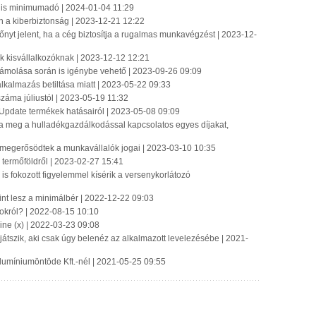
ális minimumadó | 2024-01-04 11:29
 a kiberbiztonság | 2023-12-21 12:22
nyt jelent, ha a cég biztosítja a rugalmas munkavégzést | 2023-12-
ék kisvállalkozóknak | 2023-12-12 12:21
számolása során is igénybe vehető | 2023-09-26 09:09
lkalmazás betiltása miatt | 2023-05-22 09:33
záma júliustól | 2023-05-19 11:32
 Update termékek hatásairól | 2023-05-08 09:09
tja meg a hulladékgazdálkodással kapcsolatos egyes díjakat,
 megerősödtek a munkavállalók jogai | 2023-03-10 10:35
termőföldről | 2023-02-27 15:41
is fokozott figyelemmel kísérik a versenykorlátozó
nt lesz a minimálbér | 2022-12-22 09:03
tokról? | 2022-08-15 10:10
ne (x) | 2022-03-23 09:08
 játszik, aki csak úgy belenéz az alkalmazott levelezésébe | 2021-
Alumíniumöntöde Kft.-nél | 2021-05-25 09:55