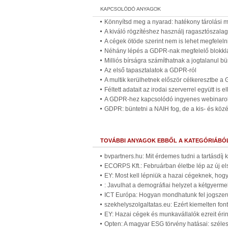
Könnyítsd meg a nyarad: hatékony tárolási 
A kiváló rögzítéshez használj ragasztószalago
A cégek ötöde szerint nem is lehet megfele
Néhány lépés a GDPR-nak megfelelő blokk
Milliós bírságra számíthatnak a jogtalanul bü
Az első tapasztalatok a GDPR-ról
A multik kerülhetnek először célkeresztbe a
Féltett adatait az irodai szerverrel együtt is e
A GDPR-hez kapcsolódó ingyenes webinaro
GDPR: büntetni a NAIH fog, de a kis- és közé
TOVÁBBI ANYAGOK EBBŐL A KATEGÓRIÁBÓ
bvpartners.hu: Mit érdemes tudni a tartásdíj
ECORPS Kft.: Februárban életbe lép az új el
EY: Most kell lépniük a hazai cégeknek, ho
: Javulhat a demográfiai helyzet a kétgyer
ICT Európa: Hogyan mondhatunk fel jogszer
szekhelyszolgaltatas.eu: Ezért kiemelten fo
EY: Hazai cégek és munkavállalók ezreit érin
Opten: A magyar ESG törvény hatásai: széles 