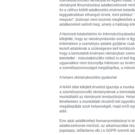
személyazonosító okmányát és egyéb iratait, az
okmányok fénymásolása adatkezelésnek minős
és a célhoz kötött adatkezelés elvének betar
leggyakrabban elhangzó érvek, mint például: "a
megvan", biztosan nem lesznek megfelelőek ad
adatkezelést valósít meg, amely a hatóság ér
A Nemzeti Adatvédelmi és Információszabads
kifejtette, hogy az okmánymásolás során is fig
értelmében a személyes adatok gyűjtése csak 
kezelt adatoknak a szükségesre kell korlátozó
hogy a bemutatott érvényes okmányban szerep
tekintettel - másolatkészítés nélkül is el kel
ugyanakkor nem bizonyítja hitelesen az érvén
a személyazonosságot megállapítsa, a másolat
A helyes okmánykezelési gyakorlat
A NAIH által kifejtett érvelést igazolja a munk
a személyazonosító okmányoknak a bemutatásá
munkáltatót az okmányok lemásolására. Helyes
felvételekor a munkáltató részéről két ügyint
megállapítják azok helyességét, majd erről e
aláír.
Erre akár adatfelvételi formanyomtatványt is 
adatkezelésnek minősül, az alkalmazottak rés
jogalapja, időtartama stb.) a GDPR szerinti ad