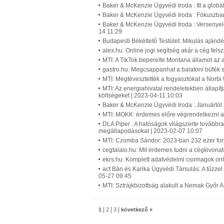
Baker & McKenzie Ügyvédi Iroda : Itt a glob
Baker & McKenzie Ügyvédi Iroda : Fókuszban
Baker & McKenzie Ügyvédi Iroda : Versenyelő
14 11:29
Budapesti Békéltető Testület: Mikulás ajánd
alex.hu: Online jogi segítség akár a cég fel
MTI: A TikTok beperelte Montana államot az a
gastro.hu: Megcsappanhat a balatoni büfék s
MTI: Megtévesztették a fogyasztókat a Norbi
MTI: Az energiahivatal rendeletekben állapí
költségeket | 2023-04-11 10:03
Baker & McKenzie Ügyvédi Iroda : Januártól
MTI: MOKK: érdemes előre végrendelkezni a 
DLA Piper : A hatóságok világszerte továbbra 
megállapodásokat | 2023-02-07 10:07
MTI: Czomba Sándor: 2023-ban 232 ezer fori
cegtalalo.hu: Mit érdemes tudni a cégkivona
ekrs.hu: Komplett adatvédelmi csomagok onli
act Bán és Karika Ügyvédi Társulás: A tűzzel
05-27 09:45
MTI: Sztrájkbizottság alakult a Nemak Győr 
|
|
|
1
2
3
következő »