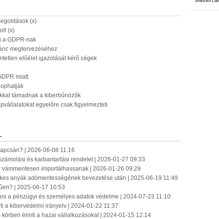
Masterca
megoldások (x)
t! (x)
lni a GDPR-nak
lánc megtervezéséhez
ntetlen előélet igazolását kérő cégek
 GDPR miatt
llophatják
kkal támadnak a kiberbűnözők
pvállalatokat egyelőre csak figyelmezteti
L
 kapcsán? | 2026-06-08 11:16
számolási és karbantartási rendelet | 2026-01-27 09:33
gy vámmentesen importálhassanak | 2026-01-26 09:29
mekes anyák adómentességének bevezetése után | 2025-06-19 11:49
űen? | 2025-06-17 10:53
ntos a pénzügyi és személyes adatok védelme | 2024-07-23 11:10
ti a kibervédelmi irányelv | 2024-01-22 11:37
körben érinti a hazai vállalkozásokat | 2024-01-15 12:14