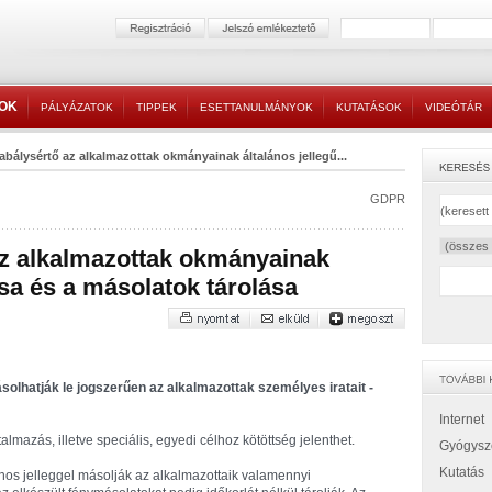
TOK
PÁLYÁZATOK
TIPPEK
ESETTANULMÁNYOK
KUTATÁSOK
VIDEÓTÁR
bálysértő az alkalmazottak okmányainak általános jellegű...
GDPR
z alkalmazottak okmányainak
sa és a másolatok tárolása
olhatják le jogszerűen az alkalmazottak személyes iratait -
Internet
atalmazás, illetve speciális, egyedi célhoz kötöttség jelenthet.
Gyógysz
Kutatás
ános jelleggel másolják az alkalmazottaik valamennyi