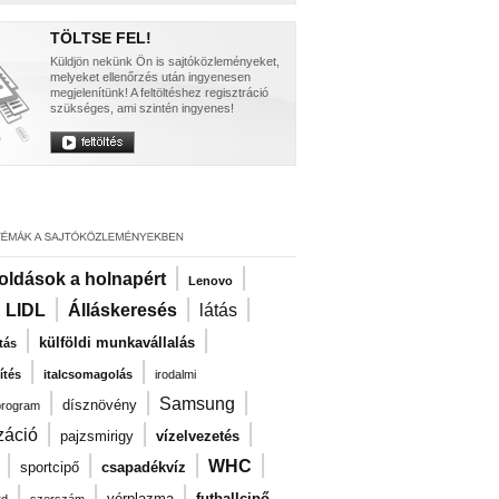
TÖLTSE FEL!
Küldjön nekünk Ön is sajtóközleményeket,
melyeket ellenőrzés után ingyenesen
megjelenítünk! A feltöltéshez regisztráció
szükséges, ami szintén ingyenes!
|
|
oldások a holnapért
Lenovo
|
|
|
|
LIDL
Álláskeresés
látás
|
|
külföldi munkavállalás
tás
|
|
ítés
italcsomagolás
irodalmi
|
|
|
Samsung
dísznövény
program
|
|
|
záció
pajzsmirigy
vízelvezetés
|
|
|
|
WHC
sportcipő
csapadékvíz
|
|
|
vérplazma
futballcipő