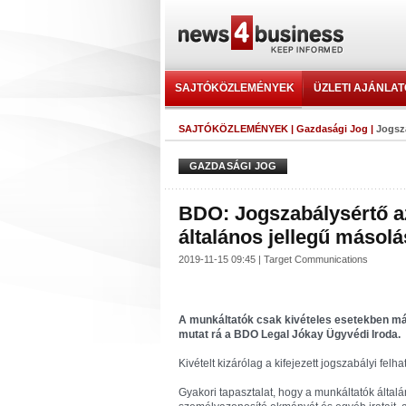
SAJTÓKÖZLEMÉNYEK
ÜZLETI AJÁNLA
SAJTÓKÖZLEMÉNYEK
|
Gazdasági Jog
|
Jogsza
GAZDASÁGI JOG
BDO: Jogszabálysértő a
általános jellegű másolá
2019-11-15 09:45 | Target Communications
A munkáltatók csak kivételes esetekben más
mutat rá a BDO Legal Jókay Ügyvédi Iroda.
Kivételt kizárólag a kifejezett jogszabályi felh
Gyakori tapasztalat, hogy a munkáltatók által