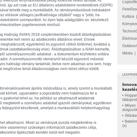
 elkészült fénymásolatokat pedig időkorlát nélkül tárolják. Az
Logiszti
ül, így azt csak az EU általános adatvédelmi rendeletének (GDPR)
Felelőss
tásával tehetik meg a munkáltatók. Az okmánymásolások indokaként
z elírások utólagos javíthatósága céljából" vagy a "jobb, ha
Kultúra
atvédelmi szempontból. Az ilyen fajta adatgyűjtés ún. készletező
Környez
telmezésében jogellenesnek minősül.
Technol
ág Hatóság (NAIH) 2018 szeptemberében kiadott állásfoglalásában
Élelmisz
yelembe kell venni az adatkezelés általános elveit. Ennek
meghatározott, egyértelmű és jogszerű célból történhet, továbbá a
Outdoor/
dniuk (adattakarékosság elve). Állásfoglalásában a NAIH kiemelte,
Média
lő személyazonosító adatokat - a dokumentum közhiteles voltára
l fogadni. A személyazonosító okmányról készült egyszerű másolat
yes hatósági okmány tartalmát, illetve nem alkalmas arra sem, hogy
 megőrzése tehát általánosságban nem lehet célhoz kötött.
Innova
a törvénykönyvének áprilisi módosítása is, amely szerint a munkáltató
kezelés
t kérheti, ugyanakkor a jogszabály nem hatalmazza fel a
Hogyan
 gyakorlat lehet az, ha például az alkalmazott adatainak
látáspro
éző megtekinti a személyes adatokat igazoló okmányokat, együttesen
Milyen 
gy feljegyzést készítenek, amelyet a munkavállaló helybenhagyólag
dolgozó
Állásk
Babérme
lehet alkalmazni. Mivel az okmányok puszta megtekintése is
(x)
zére valamennyi szükséges információt (adatkezelés célja,
atkezelési tájékoztató keretén belül kell megadni.