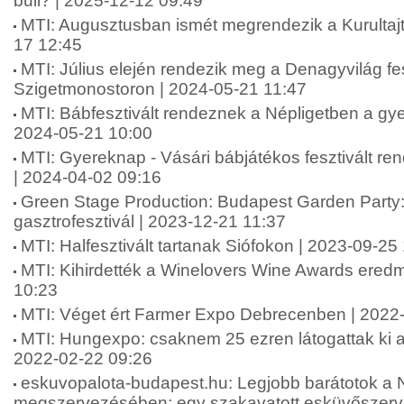
buli? | 2025-12-12 09:49
MTI: Augusztusban ismét megrendezik a Kurultaj
17 12:45
MTI: Július elején rendezik meg a Denagyvilág fes
Szigetmonostoron | 2024-05-21 11:47
MTI: Bábfesztivált rendeznek a Népligetben a gy
2024-05-21 10:00
MTI: Gyereknap - Vásári bábjátékos fesztivált r
| 2024-04-02 09:16
Green Stage Production: Budapest Garden Party: 
gasztrofesztivál | 2023-12-21 11:37
MTI: Halfesztivált tartanak Siófokon | 2023-09-25
MTI: Kihirdették a Winelovers Wine Awards eredm
10:23
MTI: Véget ért Farmer Expo Debrecenben | 2022
MTI: Hungexpo: csaknem 25 ezren látogattak ki a 
2022-02-22 09:26
eskuvopalota-budapest.hu: Legjobb barátotok a
megszervezésében: egy szakavatott esküvőszerve