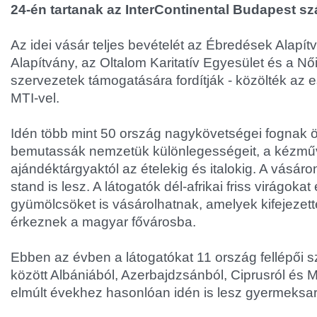
24-én tartanak az InterContinental Budapest sz
Az idei vásár teljes bevételét az Ébredések Alapí
Alapítvány, az Oltalom Karitatív Egyesület és a Nő
szervezetek támogatására fordítják - közölték az
MTI-vel.
Idén több mint 50 ország nagykövetségei fognak 
bemutassák nemzetük különlegességeit, a kézműv
ajándéktárgyaktól az ételekig és italokig. A vásár
stand is lesz. A látogatók dél-afrikai friss virágoka
gyümölcsöket is vásárolhatnak, amelyek kifejezet
érkeznek a magyar fővárosba.
Ebben az évben a látogatókat 11 ország fellépői s
között Albániából, Azerbajdzsánból, Ciprusról és 
elmúlt évekhez hasonlóan idén is lesz gyermeksar