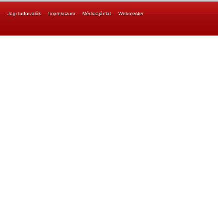
Jogi tudnivalók
Impresszum
Médiaajánlat
Webmester