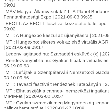
09:01
MÁV Magyar Államvasutak Zrt.: A Planet Budape
Fenntarthatósági Expó | 2021-09-03 09:35
EFOTT: Az EFOTT fesztivál közzétette fő fellépőli
09:02
MTI: A Hungexpo készül az újranyitásra | 2021-0
MTI: Hungexpo: sikeres volt az első virtuális A
| 2021-03-09 09:17
Ledenvilagitasod.hu: Szabadtéri esküvők (x) | 2
Rendezvenybiblia.hu: Gyakori hibák a virtuális 
06-19 09:53
MTI: Lefújták a Szentpétervári Nemzetközi Gazda
03-10 09:56
MTI: Tavaszi fesztivált rendeznek Tatabányán | 
MTI: Elhalasztják a cannes-i nemzetközi ingatlansz
MIPIM-et | 2020-03-02 10:57
MTI: Gyulán szervezik meg Magyarország legna
pálinkabemutatóját | 2020-02-27 10:08