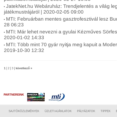
JatekNet.hu Webáruház: Trendjelentés a világ l
játékmustrájáról | 2020-02-05 09:00
MTI: Februárban mentes gasztrofesztivál lesz Bu
28 06:23
MTI: Már lehet nevezni a gyulai Kézműves Sörfesz
2020-01-02 14:33
MTI: Több mint 70 gyár nyitja meg kapuit a Moder
2019-10-30 12:32
|
|
|
1
2
3
következő »
PARTNEREINK
SAJTÓKÖZLEMÉNYEK
ÜZLETI AJÁNLATOK
PÁLYÁZATOK
TIPPEK