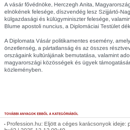
A vásár fővédnöke, Herczegh Anita, Magyarország
elnökének felesége, díszvendég lesz Szijjártó-Nagy
külgazdasági és külügyminiszter felesége, valami
Blume apostoli nuncius, a Diplomáciai Testület dé
A Diplomata Vásár politikamentes esemény, amel
önzetlenség, a pártatlanság és az összes résztve
országaink kultúrájának bemutatása, valamint ad
magyarországi közösségek és ügyek támogatására 
közleményben.
TOVÁBBI ANYAGOK EBBŐL A KATEGÓRIÁBÓL
Profession.hu: Eljött a céges karácsonyok ideje: