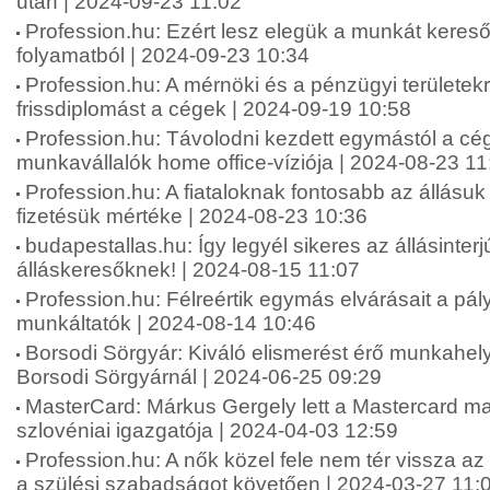
után | 2024-09-23 11:02
Profession.hu: Ezért lesz elegük a munkát keresők
folyamatból | 2024-09-23 10:34
Profession.hu: A mérnöki és a pénzügyi területekr
frissdiplomást a cégek | 2024-09-19 10:58
Profession.hu: Távolodni kezdett egymástól a cé
munkavállalók home office-víziója | 2024-08-23 11
Profession.hu: A fiataloknak fontosabb az állásuk
fizetésük mértéke | 2024-08-23 10:36
budapestallas.hu: Így legyél sikeres az állásinterj
álláskeresőknek! | 2024-08-15 11:07
Profession.hu: Félreértik egymás elvárásait a pá
munkáltatók | 2024-08-14 10:46
Borsodi Sörgyár: Kiváló elismerést érő munkahely
Borsodi Sörgyárnál | 2024-06-25 09:29
MasterCard: Márkus Gergely lett a Mastercard m
szlovéniai igazgatója | 2024-04-03 12:59
Profession.hu: A nők közel fele nem tér vissza a
a szülési szabadságot követően | 2024-03-27 11: