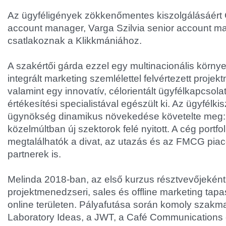
Az ügyféligények zökkenőmentes kiszolgálásáért
account manager, Varga Szilvia senior account m
csatlakoznak a Klikkmániához.
A szakértői gárda ezzel egy multinacionális körny
integrált marketing szemlélettel felvértezett proje
valamint egy innovatív, célorientált ügyfélkapcsolat
értékesítési specialistával egészült ki. Az ügyfélki
ügynökség dinamikus növekedése követelte meg: 
közelmúltban új szektorok felé nyitott. A cég portf
megtalálhatók a divat, az utazás és az FMCG piac
partnerek is.
Melinda 2018-ban, az első kurzus résztvevőjeként
projektmenedzseri, sales és offline marketing tapas
online területen. Pályafutása során komoly szakmai
Laboratory Ideas, a JWT, a Café Communications 