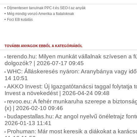
Díjmentesen tanulnak PPC-t és SEO-t az anyák
Még mindig vonzó Amerika a fiataloknak
Foci EB kutatás
TOVÁBBI ANYAGOK EBBŐL A KATEGÓRIÁBÓL
terendo.hu: Milyen munkát vállalnak szívesen a fü
dolgozók? | 2026-07-17 09:45
WHC: Álláskeresés nyáron: Aranybánya vagy idő
14 10:51
AKKO Invest: Új Igazgatótanácsi taggal folytatj
Invest a növekedést | 2026-04-24 09:48
revoo.eu: A fehér munkaruha szerepe a biztonsá
(x) | 2026-02-10 09:46
budapestallas.hu: Az angol nyelvű önéletrajz fo
2026-01-13 11:41
Prohuman: Már most keresik a diákokat a karács