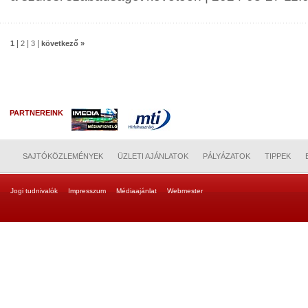
|
|
|
1
2
3
következő »
PARTNEREINK
SAJTÓKÖZLEMÉNYEK
ÜZLETI AJÁNLATOK
PÁLYÁZATOK
TIPPEK
Jogi tudnivalók
Impresszum
Médiaajánlat
Webmester