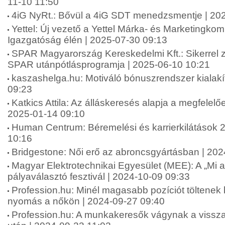
11-10 11:50
4iG NyRt.: Bővül a 4iG SDT menedzsmentje | 20
Yettel: Új vezető a Yettel Márka- és Marketingko
Igazgatóság élén | 2025-07-30 09:13
SPAR Magyarország Kereskedelmi Kft.: Sikerrel zár
SPAR utánpótlásprogramja | 2025-06-10 10:21
kaszashelga.hu: Motiváló bónuszrendszer kialakí
09:23
Katkics Attila: Az álláskeresés alapja a megfelelőe
2025-01-14 09:10
Human Centrum: Béremelési és karrierkilátások 
10:16
Bridgestone: Női erő az abroncsgyártásban | 20
Magyar Elektrotechnikai Egyesület (MEE): A „Mi 
pályaválasztó fesztivál | 2024-10-09 09:33
Profession.hu: Minél magasabb pozíciót töltenek
nyomás a nőkön | 2024-09-27 09:40
Profession.hu: A munkakeresők vágynak a vissza