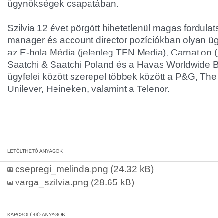
ügynökségek csapatában.
Szilvia 12 évet pörgött hihetetlenül magas fordul
manager és account director pozíciókban olyan ü
az E-bola Média (jelenleg TEN Media), Carnation (j
Saatchi & Saatchi Poland és a Havas Worldwide 
ügyfelei között szerepel többek között a P&G, T
Unilever, Heineken, valamint a Telenor.
csepregi_melinda.png
(24.32 kB)
varga_szilvia.png
(28.65 kB)