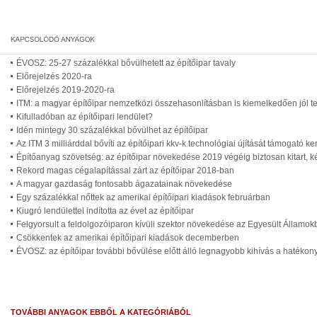
ÉVOSZ: 25-27 százalékkal bővülhetett az építőipar tavaly
Előrejelzés 2020-ra
Előrejelzés 2019-2020-ra
ITM: a magyar építőipar nemzetközi összehasonlításban is kiemelkedően jól tel
Kifulladóban az építőipari lendület?
Idén mintegy 30 százalékkal bővülhet az építőipar
Az ITM 3 milliárddal bővíti az építőipari kkv-k technológiai újítását támogató ke
Építőanyag szövetség: az építőipar növekedése 2019 végéig biztosan kitart, 
Rekord magas cégalapítással zárt az építőipar 2018-ban
A magyar gazdaság fontosabb ágazatainak növekedése
Egy százalékkal nőttek az amerikai építőipari kiadások februárban
Kiugró lendülettel indította az évet az építőipar
Felgyorsult a feldolgozóiparon kívüli szektor növekedése az Egyesült Államo
Csökkentek az amerikai építőipari kiadások decemberben
ÉVOSZ: az építőipar további bővülése előtt álló legnagyobb kihívás a hatéko
TOVÁBBI ANYAGOK EBBŐL A KATEGÓRIÁBÓL