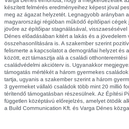
Varga Dénes elmondta, hogy a megkérdezettek a
készített felmérés eredményeihez képest jóval pes
meg az ágazat helyzetét. Legnagyobb arányban a
magyarországi régióban működő építőipari cégek j
jövőre az építőipar stagnálásával, visszaeséséve
Dénes előadásában kitért a lakás és a jövedelem
összehasonlítására is. A szakember szerint pozit
felismerte a kapcsolatot a demográfiai helyzet és
között, ezt támasztja alá a családi otthonteremté
családvédelmi akcióterv is. Ugyanakkor megjegye
támogatás mértékét a három gyermekes családok
tartja, ugyanis a szakember szerint a három gyerme
3 gyermeket vállaló családok több mint 20 millió fo
térítendő támogatásban részesülnek. Az Építési P
független középtávú előrejelzés, amelyet ötödik al
a Build Communication Kft. és Varga Dénes közg