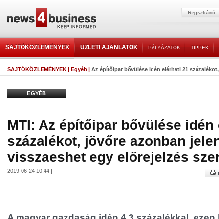
SAJTÓKÖZLEMÉNYEK
ÜZLETI AJÁNLATOK
PÁLYÁZATOK
TIPPEK
SAJTÓKÖZLEMÉNYEK
|
Egyéb
|
Az építőipar bővülése idén elérheti 21 százalékot,
EGYÉB
MTI: Az építőipar bővülése idén 
százalékot, jövőre azonban jele
visszaeshet egy előrejelzés szer
2019-06-24 10:44 |
A magyar gazdaság idén 4,3 százalékkal, ezen b