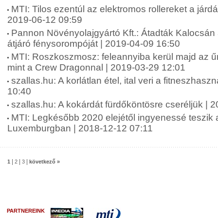
MTI: Tilos ezentúl az elektromos rollereket a járd
2019-06-12 09:59
Pannon Növényolajgyártó Kft.: Átadták Kalocsán a
átjáró fénysorompóját | 2019-04-09 16:50
MTI: Roszkoszmosz: feleannyiba kerül majd az űr
mint a Crew Dragonnal | 2019-03-29 12:01
szallas.hu: A korlátlan étel, ital veri a fitneszhasz
10:40
szallas.hu: A kokárdát fürdőköntösre cseréljük | 
MTI: Legkésőbb 2020 elejétől ingyenessé teszik
Luxemburgban | 2018-12-12 07:11
|
|
|
1
2
3
következő »
PARTNEREINK