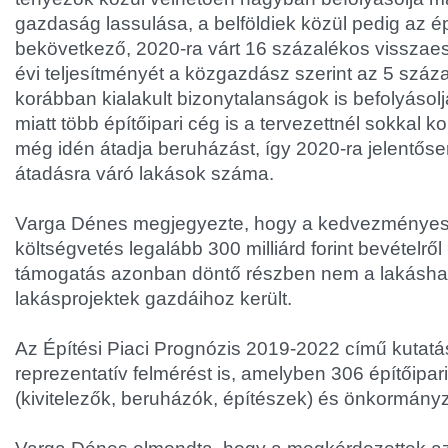
gazdaság lassulása, a belföldiek közül pedig az
bekövetkező, 2020-ra várt 16 százalékos visszaes
évi teljesítményét a közgazdász szerint az 5 száza
korábban kialakult bizonytalanságok is befolyásol
miatt több építőipari cég is a tervezettnél sokkal 
még idén átadja beruházást, így 2020-ra jelentős
átadásra váró lakások száma.
Varga Dénes megjegyezte, hogy a kedvezményes 
költségvetés legalább 300 milliárd forint bevételről
támogatás azonban döntő részben nem a lakásh
lakásprojektek gazdáihoz került.
Az Építési Piaci Prognózis 2019-2022 című kutatá
reprezentatív felmérést is, amelyben 306 építőipari
(kivitelezők, beruházók, építészek) és önkormányza