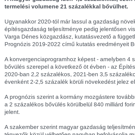
termelési volumene 21 százalékkal bővülhet.
Ugyanakkor 2020-tól már lassul a gazdaság növe
építésgazdaság teljesítménye pedig jelentősen vis
Varga Dénes közgazdász, kutatásvezető a függetle
Prognózis 2019-2022 című kutatás eredményeit 
A konvergenciaprogramhoz képest - amelyben 4 sz
bővülés szerepel a következő öt évben - az Építés
2020-ban 2,2 százalékos, 2021-ben 3,5 százaléko
évenként 2-2,5 százalék körüli növekedést jelez e
A prognózis szerint a kormány mozgástere továbbr
a 2 százalékos bővülés körülbelül 840 milliárd fo
jelent.
A szakember szerint magyar gazdaság teljesítmény
tényezők közül vélhetően nagyban befolyásolja m