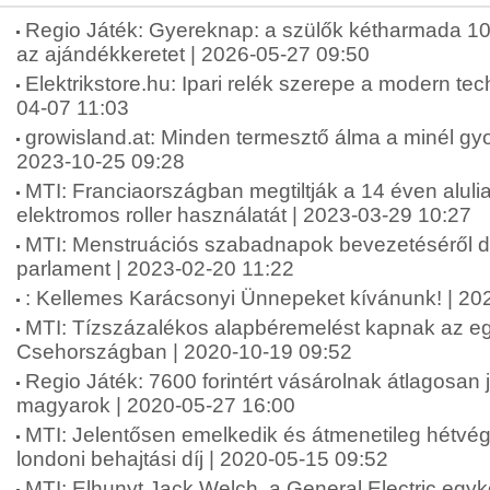
Regio Játék: Gyereknap: a szülők kétharmada 10 ez
az ajándékkeretet | 2026-05-27 09:50
Elektrikstore.hu: Ipari relék szerepe a modern te
04-07 11:03
growisland.at: Minden termesztő álma a minél gyor
2023-10-25 09:28
MTI: Franciaországban megtiltják a 14 éven alul
elektromos roller használatát | 2023-03-29 10:27
MTI: Menstruációs szabadnapok bevezetéséről dö
parlament | 2023-02-20 11:22
: Kellemes Karácsonyi Ünnepeket kívánunk! | 20
MTI: Tízszázalékos alapbéremelést kapnak az e
Csehországban | 2020-10-19 09:52
Regio Játék: 7600 forintért vásárolnak átlagosan
magyarok | 2020-05-27 16:00
MTI: Jelentősen emelkedik és átmenetileg hétvég
londoni behajtási díj | 2020-05-15 09:52
MTI: Elhunyt Jack Welch, a General Electric egyk