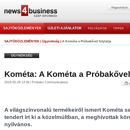
SAJTÓKÖZLEMÉNYEK
ÜZLETI AJÁNLATOK
PÁLYÁZATOK
TIPPEK
SAJTÓKÖZLEMÉNYEK
|
Ügynökség
|
A Kométa a Próbakővel folytatja
ÜGYNÖKSÉG
Kométa: A Kométa a Próbakővel 
2019-05-28 13:39 | Probako Communications
A világszínvonalú termékeiről ismert Kométa s
tendert írt ki a közelmúltban, a meghívottak kö
nyilvános.