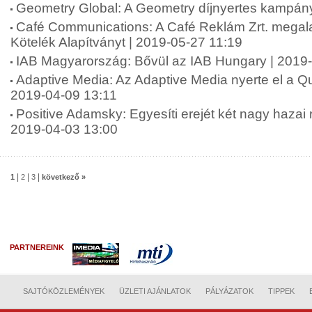
Geometry Global: A Geometry díjnyertes kampán
Café Communications: A Café Reklám Zrt. megala
Kötelék Alapítványt | 2019-05-27 11:19
IAB Magyarország: Bővül az IAB Hungary | 2019
Adaptive Media: Az Adaptive Media nyerte el a Qub
2019-04-09 13:11
Positive Adamsky: Egyesíti erejét két nagy haza
2019-04-03 13:00
|
|
|
1
2
3
következő »
PARTNEREINK
SAJTÓKÖZLEMÉNYEK
ÜZLETI AJÁNLATOK
PÁLYÁZATOK
TIPPEK