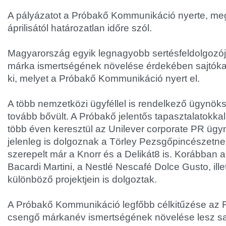
A pályázatot a Próbakő Kommunikáció nyerte, m
áprilisától határozatlan időre szól.
Magyarország egyik legnagyobb sertésfeldolgozója
márka ismertségének növelése érdekében sajtókapc
ki, melyet a Próbakő Kommunikáció nyert el.
A több nemzetközi ügyféllel is rendelkező ügynöksé
tovább bővült. A Próbakő jelentős tapasztalatokkal
több éven keresztül az Unilever corporate PR ügy
jelenleg is dolgoznak a Törley Pezsgőpincészetnek
szerepelt már a Knorr és a Delikát8 is. Korábban
Bacardi Martini, a Nestlé Nescafé Dolce Gusto, ill
különböző projektjein is dolgoztak.
A Próbakő Kommunikáció legfőbb célkitűzése az F
csengő márkanév ismertségének növelése lesz sa