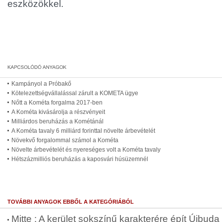
eszközökkel.
Kampányol a Próbakő
Kötelezettségvállalással zárult a KOMETA ügye
Nőtt a Kométa forgalma 2017-ben
A Kométa kivásárolja a részvényeit
Milliárdos beruházás a Kométánál
A Kométa tavaly 6 milliárd forinttal növelte árbevételét
Növekvő forgalommal számol a Kométa
Növelte árbevételét és nyereséges volt a Kométa tavaly
Hétszázmilliós beruházás a kaposvári húsüzemnél
TOVÁBBI ANYAGOK EBBŐL A KATEGÓRIÁBÓL
Mitte : A kerület sokszínű karakterére épít Újbuda 