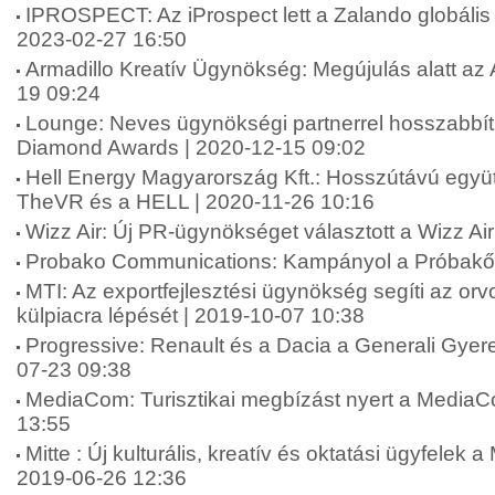
IPROSPECT: Az iProspect lett a Zalando globáli
2023-02-27 16:50
Armadillo Kreatív Ügynökség: Megújulás alatt az 
19 09:24
Lounge: Neves ügynökségi partnerrel hosszabbít
Diamond Awards | 2020-12-15 09:02
Hell Energy Magyarország Kft.: Hosszútávú együt
TheVR és a HELL | 2020-11-26 10:16
Wizz Air: Új PR-ügynökséget választott a Wizz Ai
Probako Communications: Kampányol a Próbakő 
MTI: Az exportfejlesztési ügynökség segíti az or
külpiacra lépését | 2019-10-07 10:38
Progressive: Renault és a Dacia a Generali Gyer
07-23 09:38
MediaCom: Turisztikai megbízást nyert a MediaC
13:55
Mitte : Új kulturális, kreatív és oktatási ügyfelek a
2019-06-26 12:36