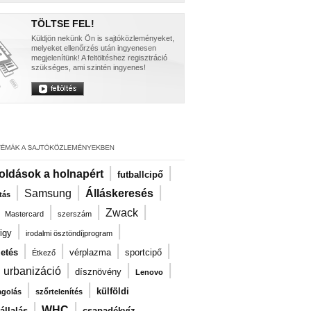
TÖLTSE FEL!
Küldjön nekünk Ön is sajtóközleményeket,
melyeket ellenőrzés után ingyenesen
megjelenítünk! A feltöltéshez regisztráció
szükséges, ami szintén ingyenes!
|
|
oldások a holnapért
futballcipő
|
|
|
Samsung
Álláskeresés
tás
|
|
|
|
Zwack
Mastercard
szerszám
|
|
igy
irodalmi ösztöndíjprogram
|
|
|
|
zetés
vérplazma
sportcipő
Étkező
|
|
|
|
urbanizáció
dísznövény
Lenovo
|
|
külföldi
agolás
szőrtelenítés
|
|
WHC
llalás
csapadékvíz