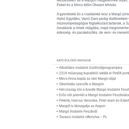
Mindezeken túl a Margón megjelennek olyan, a
Poket és a Nincs Időm Olvasni kihívás.
A gyerekeké és a családoké lesz a Margó júni
Hahó Együttes, Varró Dani pedig diafilmekkel
múzeumpedagógiai foglalkozást tartanak, a Sz
óvodások a rímek világába, majd megismerhetik
édesség- és pacakészítés, de vers- és meseíró
Alkotótárs irodalmi ösztöndíjprogramjára
2319 műanyag kupakból rakták ki Petőfi portr
Mécs Anna kapta az idei Margó-díjat
Sikerlistás szerzők a Margón
Hét ország írói a tizedik Margó Irodalmi Fes
Erős női jelenlét a Margó Irodalmi Fesztiválo
Péterfy, Harcsa Veronika, Petri-slam és Este
Margót is támogatja az Aegon
Margó Irodalmi Fesztivál
Tavaszi irodalmi offenzíva – PL