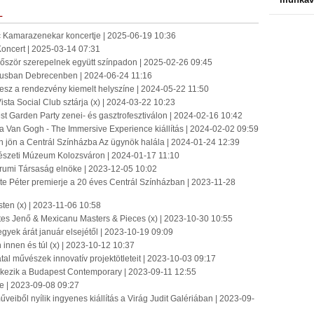
L
 Kamarazenekar koncertje | 2025-06-19 10:36
oncert | 2025-03-14 07:31
először szerepelnek együtt színpadon | 2025-02-26 09:45
úliusban Debrecenben | 2024-06-24 11:16
esz a rendezvény kiemelt helyszíne | 2024-05-22 11:50
sta Social Club sztárja (x) | 2024-03-22 10:23
est Garden Party zenei- és gasztrofesztiválon | 2024-02-16 10:42
 Van Gogh - The Immersive Experience kiállítás | 2024-02-02 09:59
n jön a Centrál Színházba Az ügynök halála | 2024-01-24 12:39
részeti Múzeum Kolozsváron | 2024-01-17 11:10
trumi Társaság elnöke | 2023-12-05 10:02
te Péter premierje a 20 éves Centrál Színházban | 2023-11-28
sten (x) | 2023-11-06 10:58
tes Jenő & Mexicanu Masters & Pieces (x) | 2023-10-30 10:55
yek árát január elsejétől | 2023-10-19 09:09
innen és túl (x) | 2023-10-12 10:37
iatal művészek innovatív projektötleteit | 2023-10-03 09:17
érkezik a Budapest Contemporary | 2023-09-11 12:55
re | 2023-09-08 09:27
veiből nyílik ingyenes kiállítás a Virág Judit Galériában | 2023-09-