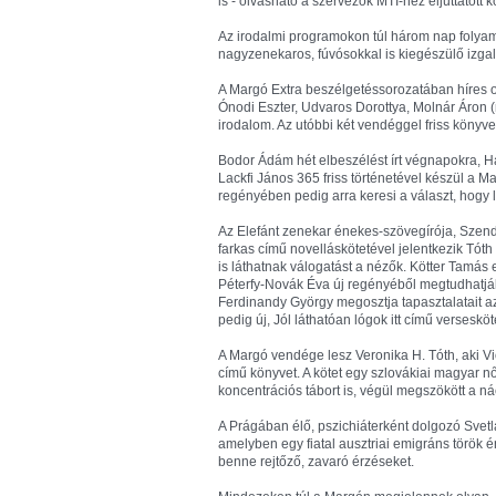
is - olvasható a szervezők MTI-hez eljuttatott
Az irodalmi programokon túl három nap folyamá
nagyzenekaros, fúvósokkal is kiegészülő izg
A Margó Extra beszélgetéssorozatában híres ol
Ónodi Eszter, Udvaros Dorottya, Molnár Áron 
irodalom. Az utóbbi két vendéggel friss könyve
Bodor Ádám hét elbeszélést írt végnapokra, Há
Lackfi János 365 friss történetével készül a M
regényében pedig arra keresi a választ, hogy 
Az Elefánt zenekar énekes-szövegírója, Szendr
farkas című novelláskötetével jelentkezik Tóth 
is láthatnak válogatást a nézők. Kötter Tamás
Péterfy-Novák Éva új regényéből megtudhatják
Ferdinandy György megosztja tapasztalatait a
pedig új, Jól láthatóan lógok itt című versesköt
A Margó vendége lesz Veronika H. Tóth, aki Vio
című könyvet. A kötet egy szlovákiai magyar nő
koncentrációs tábort is, végül megszökött a nác
A Prágában élő, pszichiáterként dolgozó Svetl
amelyben egy fiatal ausztriai emigráns török
benne rejtőző, zavaró érzéseket.