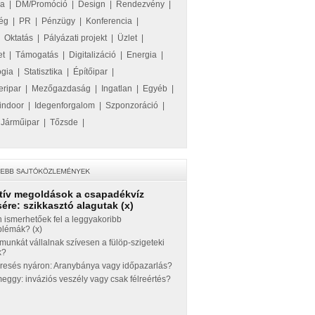
ka
|
DM/Promóció
|
Design
|
Rendezvény
|
ég
|
PR
|
Pénzügy
|
Konferencia
|
|
Oktatás
|
Pályázati projekt
|
Üzlet
|
et
|
Támogatás
|
Digitalizáció
|
Energia
|
ógia
|
Statisztika
|
Építőipar
|
eripar
|
Mezőgazdaság
|
Ingatlan
|
Egyéb
|
indoor
|
Idegenforgalom
|
Szponzoráció
|
|
Járműipar
|
Tőzsde
|
tív megoldások a csapadékvíz
ére: szikkasztó alagutak (x)
 ismerhetőek fel a leggyakoribb
blémák? (x)
munkát vállalnak szívesen a fülöp-szigeteki
k?
eresés nyáron: Aranybánya vagy időpazarlás?
ggy: inváziós veszély vagy csak félreértés?