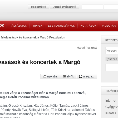
TOK
PÁLYÁZATOK
TIPPEK
ESETTANULMÁNYOK
KUTATÁSOK
VIDEÓTÁR
, felolvasások és koncertek a Margó Fesztiválon
Margó Fesztivál
olvasások és koncertek a Margó
tekkel várja a közönséget idén a Margó Irodalmi Fesztivál,
 meg a Petőfi Irodalmi Múzeumban.
Internet
 Ádám, Grecsó Krisztián, Háy János, Kötter Tamás, Lackfi János,
Gyógysz
éterfy-Novák Éva, Szilágyi István, Tóth Krisztina, valamint Takács
Kutatás
találkozhat a közönség először a Libri irodalmi díjak nyerteseseivel