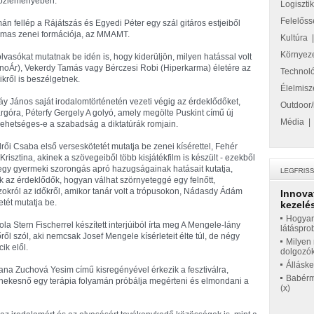
 közleményében.
Logiszti
Felelőss
n fellép a Rájátszás és Egyedi Péter egy szál gitáros estjeiből
almas zenei formációja, az MMAMT.
Kultúra
Környez
vasókat mutatnak be idén is, hogy kiderüljön, milyen hatással volt
(noÁr), Vekerdy Tamás vagy Bérczesi Robi (Hiperkarma) életére az
Technol
ikről is beszélgetnek.
Élelmisz
y János saját irodalomtörténetén vezeti végig az érdeklődőket,
Outdoor/
argóra, Péterfy Gergely A golyó, amely megölte Puskint című új
Média
lehetséges-e a szabadság a diktatúrák romjain.
ői Csaba első verseskötetét mutatja be zenei kísérettel, Fehér
Krisztina, akinek a szövegeiből több kisjátékfilm is készült - ezekből
 egy gyermeki szorongás apró hazugságainak hatásait kutatja,
 az érdeklődők, hogyan válhat szörnyeteggé egy felnőtt,
zokról az időkről, amikor tanár volt a trópusokon, Nádasdy Ádám
Innova
etét mutatja be.
kezelés
Hogyan
la Stern Fischerrel készített interjúiból írta meg A Mengele-lány
látáspro
ről szól, aki nemcsak Josef Mengele kísérleteit élte túl, de négy
Milyen 
ik elől.
dolgozó
Állásk
ana Zuchová Yesim című kisregényével érkezik a fesztiválra,
Babérme
 énekesnő egy terápia folyamán próbálja megérteni és elmondani a
(x)