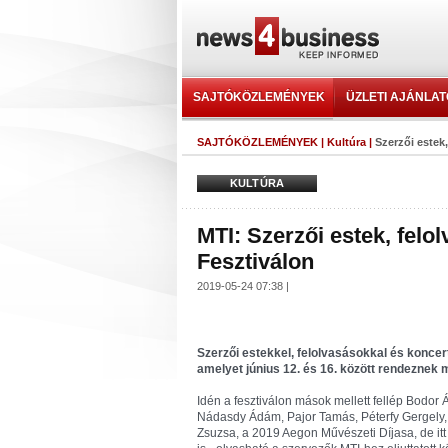
SAJTÓKÖZLEMÉNYEK
ÜZLETI AJÁNLA
SAJTÓKÖZLEMÉNYEK
|
Kultúra
|
Szerzői estek
KULTÚRA
MTI: Szerzői estek, fel
Fesztiválon
2019-05-24 07:38 |
Szerzői estekkel, felolvasásokkal és koncer
amelyet június 12. és 16. között rendeznek
Idén a fesztiválon mások mellett fellép Bodor
Nádasdy Ádám, Pajor Tamás, Péterfy Gergely, P
Zsuzsa, a 2019 Aegon Művészeti Díjasa, de itt 