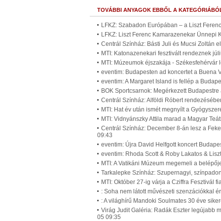
TOVÁBBI ANYAGOK EBBŐL A KATEGÓRIÁBÓ
LFKZ: Szabadon Európában – a Liszt Ferenc
LFKZ: Liszt Ferenc Kamarazenekar Ünnepi K
Centrál Színház: Básti Juli és Mucsi Zoltán 
MTI: Katonazenekari fesztivált rendeznek j
MTI: Múzeumok éjszakája - Székesfehérvár l
eventim: Budapesten ad koncertet a Buena Vi
eventim: A Margaret Island is fellép a Budap
BOK Sportcsarnok: Megérkezett Budapestre a
Centrál Színház: Alföldi Róbert rendezésébe
MTI: Hat év után ismét megnyílt a Gyógysze
MTI: Vidnyánszky Attila marad a Magyar Teá
Centrál Színház: December 8-án lesz a Feke
09:43
eventim: Újra David Helfgott koncert Budape
eventim: Rhoda Scott & Roby Lakatos & Lisz
MTI: A Vatikáni Múzeum megemeli a belépőjeg
Tarkalepke Színház: Szupernagyi, színpadon 
MTI: Október 27-ig várja a Cziffra Fesztivál f
: Soha nem látott művészeti szenzációkkal 
: A világhírű Mandoki Soulmates 30 éve sike
Virág Judit Galéria: Radák Eszter legújabb mű
05 09:35