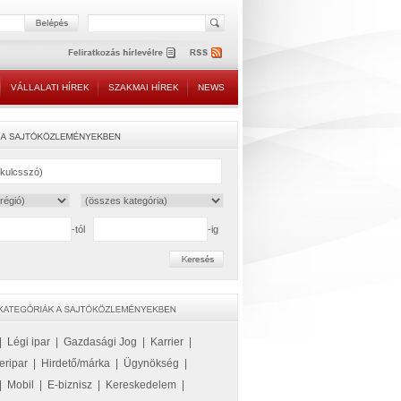
VÁLLALATI HÍREK
SZAKMAI HÍREK
NEWS
-tól
-ig
|
Légi ipar
|
Gazdasági Jog
|
Karrier
|
eripar
|
Hirdető/márka
|
Ügynökség
|
|
Mobil
|
E-biznisz
|
Kereskedelem
|