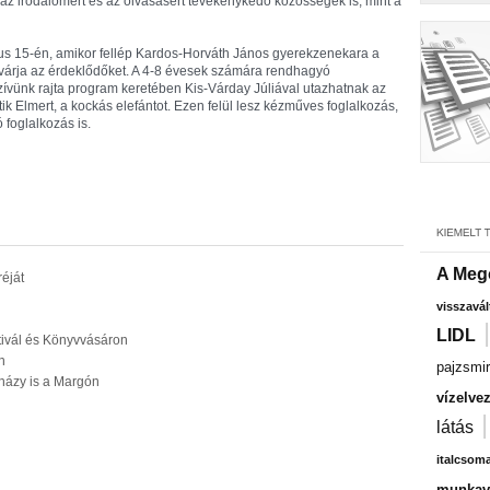
z irodalomért és az olvasásért tevékenykedő közösségek is, mint a
us 15-én, amikor fellép Kardos-Horváth János gyerekzenekara a
 várja az érdeklődőket. A 4-8 évesek számára rendhagyó
ívünk rajta program keretében Kis-Várday Júliával utazhatnak az
 Elmert, a kockás elefántot. Ezen felül lesz kézműves foglalkozás,
 foglalkozás is.
A Meg
éját
visszavál
LIDL
ztivál és Könyvvásáron
n
pajzsmir
rházy is a Margón
vízelve
látás
italcsom
munkavá