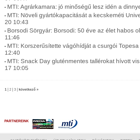
MTI: Agrárkamara: jó minőségű lesz idén a dinny
MTI: Növeli gyártókapacitását a kecskeméti Unive
20 10:43
Borsodi Sörgyár: Borsodi: 50 éve az élet habos o
11:46
MTI: Korszerűsítette vágóhídját a csurgói Topesa 
12:40
MTI: Snack Day gluténmentes tallérokat hívott vis
17 10:05
|
|
|
1
2
3
következő »
PARTNEREINK