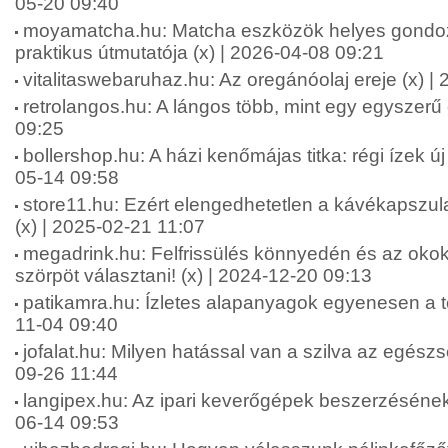
05-20 09:40
moyamatcha.hu: Matcha eszközök helyes gondo
praktikus útmutatója (x) | 2026-04-08 09:21
vitalitaswebaruhaz.hu: Az oregánóolaj ereje (x) |
retrolangos.hu: A lángos több, mint egy egyszerű 
09:25
bollershop.hu: A házi kenőmájas titka: régi ízek ú
05-14 09:58
store11.hu: Ezért elengedhetetlen a kávékapszul
(x) | 2025-02-21 11:07
megadrink.hu: Felfrissülés könnyedén és az okok
szörpöt választani! (x) | 2024-12-20 09:13
patikamra.hu: Ízletes alapanyagok egyenesen a te
11-04 09:40
jofalat.hu: Milyen hatással van a szilva az egész
09-26 11:44
langipex.hu: Az ipari keverőgépek beszerzésének
06-14 09:53