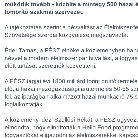
működik tovább - közölte a mintegy 500 hazai é
tömörítő szakmai szervezet.
A tájékoztatás szerint a névváltást az Élelmiszer-
Szövetsége szerdai közgyűlése megszavazta.
Éder Tamás, a FÉSZ elnöke a közleményben hangs
névvel a modern élelmiszeripar hitvallást, a fogy
előtt tartását szeretnék közvetíteni.
A FÉSZ tagjai évi 1800 milliárd forint bruttó termelé
elő, a hazai mezőgazdasági árutermelés 50-55 szá
fel, az iparágban alkalmazott hazai munkaerő 75 
foglalkoztatják.
A közlemény idézi Szöllősi Rékát, a FÉSZ ügyvezet
elmondta, hogy elindították a Hello Food programo
fogyasztókat eligazodni az élelmiszerekkel kapcs