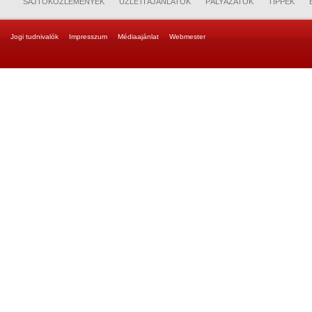
SAJTÓKÖZLEMÉNYEK
ÜZLETI AJÁNLATOK
PÁLYÁZATOK
TIPPEK
Jogi tudnivalók
Impresszum
Médiaajánlat
Webmester