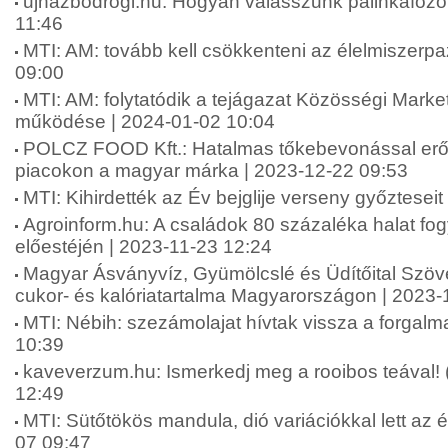
ujhazbodrogi.hu: Hogyan válasszunk pálinkafőzőt
11:46
MTI: AM: tovább kell csökkenteni az élelmiszerpa
09:00
MTI: AM: folytatódik a tejágazat Közösségi Marke
működése | 2024-01-02 10:04
POLCZ FOOD Kft.: Hatalmas tőkebevonással erős
piacokon a magyar márka | 2023-12-22 09:53
MTI: Kihirdették az Év bejglije verseny győztesei
Agroinform.hu: A családok 80 százaléka halat fo
előestéjén | 2023-11-23 12:24
Magyar Ásványvíz, Gyümölcslé és Üdítőital Szöve
cukor- és kalóriatartalma Magyarországon | 2023-
MTI: Nébih: szezámolajat hívtak vissza a forgal
10:39
kaveverzum.hu: Ismerkedj meg a rooibos teával! 
12:49
MTI: Sütőtökös mandula, dió variációkkal lett az é
07 09:47