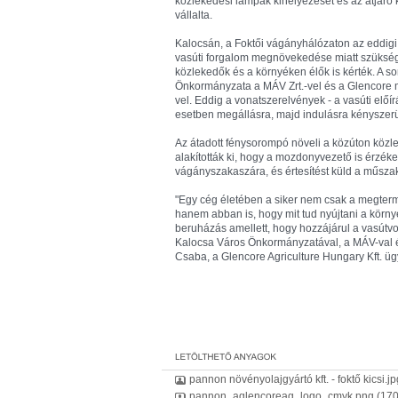
közlekedési lámpák kihelyezését és az átjáró
vállalta.
Kalocsán, a Foktői vágányhálózaton az eddigi bi
vasúti forgalom megnövekedése miatt szükség
közlekedők és a környéken élők is kérték. A s
Önkormányzata a MÁV Zrt.-vel és a Glencore m
vel. Eddig a vonatszerelvények - a vasúti elő
esetben megállásra, majd indulásra kényszerü
Az átadott fénysorompó növeli a közúton közl
alakították ki, hogy a mozdonyvezető is érzéke
vágányszakaszára, és értesítést küld a műsz
"Egy cég életében a siker nem csak a megter
hanem abban is, hogy mit tud nyújtani a körny
beruházás amellett, hogy hozzájárul a vasútv
Kalocsa Város Önkormányzatával, a MÁV-val é
Csaba, a Glencore Agriculture Hungary Kft. üg
pannon növényolajgyártó kft. - foktő kicsi.jp
pannon_aglencoreag_logo_cmyk.png
(170