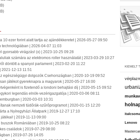
kB)
kB)
L
10 ezer forint alatt tartja az ajándékkeretet | 2026-05-27 09:50
rn technológiában | 2026-04-07 11:03
l gyorsabb virágzás! (x) | 2023-10-25 09:28
aluliak számára az elektromos roller használatát | 2023-03-29 10:27
l döntött a spanyol parlament | 2023-02-20 11:22
| 2021-12-13 11:51
az egészségügyi dolgozók Csehországban | 2020-10-19 09:52
vérplaz
gosan játékot gyereknapra a magyarok | 2020-05-27 16:00
urbani
végenként is fizetendő a londoni behajtási díj | 2020-05-15 09:52
 egykori legendás elnök-vezérigazgatója | 2020-03-06 08:11
munkavá
xemburgban | 2020-03-03 10:31
holnap
ítanak nemzeti tüdőrák-szűrőprogramot | 2020-01-15 12:20
árta a Nyíregyházi Állatpark | 2019-12-27 17:10
italcsom
átékai! | 2019-11-13 09:00
Lenovo
si buszok Romániában | 2019-10-25 08:22
kes családok | 2019-07-29 08:00
Masterca
ágban | 2019-07-26 14:05
futballc