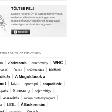
TÖLTSE FEL!
Küldjön nekünk Ön is sajtóközleményeket,
melyeket ellenőrzés után ingyenesen
megjelenítünk! A feltöltéshez regisztráció
szükséges, ami szintén ingyenes!
|
|
|
|
WHC
ma
vízelvezetés
dísznövény
|
|
|
záció
külföldi
Étkező
szőrtelenítés
|
A Megoldások a
llalás
|
|
|
|
ért
látás
sportcipő
csapadékvíz
|
|
|
Samsung
pajzsmirigy
agolás
|
|
|
visszaváltás
irodalmi ösztöndíjprogram
|
|
|
LIDL
Álláskeresés
rd
|
|
Zwack
ipő