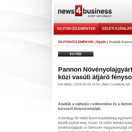
SAJTÓKÖZLEMÉNYEK
ÜZLETI AJÁNLA
SAJTÓKÖZLEMÉNYEK
|
Egyéb
|
Átadták Kalocs
EGYÉB
Pannon Növényolajgyártó
közi vasúti átjáró fénys
Dél-Alföld | 2019-04-09 16:50 | B&D ComMedia Kft.
Átadták a zajhatás csökkentése és a biztons
korszerű fénysorompóját.
A mintegy 56 millió forint összköltség egyh
között oszlott meg. Közel 19 millió forintot b
növényolajgyár (a Glencore magyarországi cégcs