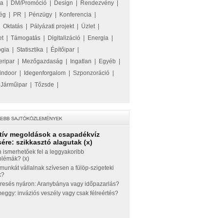
ka
|
DM/Promóció
|
Design
|
Rendezvény
|
ég
|
PR
|
Pénzügy
|
Konferencia
|
|
Oktatás
|
Pályázati projekt
|
Üzlet
|
et
|
Támogatás
|
Digitalizáció
|
Energia
|
ógia
|
Statisztika
|
Építőipar
|
eripar
|
Mezőgazdaság
|
Ingatlan
|
Egyéb
|
indoor
|
Idegenforgalom
|
Szponzoráció
|
|
Járműipar
|
Tőzsde
|
tív megoldások a csapadékvíz
ére: szikkasztó alagutak (x)
 ismerhetőek fel a leggyakoribb
blémák? (x)
munkát vállalnak szívesen a fülöp-szigeteki
k?
eresés nyáron: Aranybánya vagy időpazarlás?
ggy: inváziós veszély vagy csak félreértés?