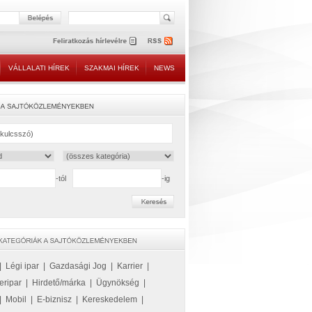
VÁLLALATI HÍREK
SZAKMAI HÍREK
NEWS
-tól
-ig
|
Légi ipar
|
Gazdasági Jog
|
Karrier
|
eripar
|
Hirdető/márka
|
Ügynökség
|
|
Mobil
|
E-biznisz
|
Kereskedelem
|