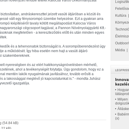
 körüli növényzet rendbe tételét Kalocsa Város Önkormányzata
Logiszti
Felelőss
ztosítatlan, andráskereszttel jelzett vasúti átjáróban a közúti és
Kultúra
essé vált egy fénysorompó üzembe helyezése. Ezt a gyakran arra
Környez
orompó kiépítéséről tavaly kötött megállapodást Kalocsa Város
agyarországi cégcsoport tagjával, a Pannon Növényolajgyártó Kft.-
Technol
írásoknak megfelelően - a kereszteződés előtt és után minden egyes
Élelmisz
ltek.
Outdoor/
ekedők és a tehervonatok biztonságát is. A sorompóberendezést úgy
Média
lje a működését. Így hiba esetén nem hajt a vasúti átjáró
aki szakembereknek.
melt nyereségben és az elért hatékonyságnövelésben mérhető,
ezetének, ahol a tevékenységét folytatja. Úgy gondolom, hogy ez a
onal mentén lakók nyugalmának javításához, tovább erősíti a
s a lakossággal meglévő jó kapcsolatunkat is." - mondta Juhász
Innova
yvezető igazgatója.
kezelés
Hogyan
látáspro
Milyen 
dolgozó
Állásk
Babérme
(x)
g
(54.84 kB)
.22 kB)