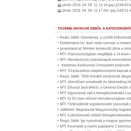
photo 2019. 04. 09. 11 13 34.jpg
(2249.83 
photo 2019. 04. 09. 11 17 04+.jpg
(539.51 
TOVÁBBI ANYAGOK EBBŐL A KATEGÓRIÁBÓ
Regio Játék: Gyereknap: a szülők kétharmada 
Elektrikstore.hu: Ipari relék szerepe a mode
growisland.at: Minden termesztő álma a miné
MTI: Franciaországban megtiltják a 14 éven 
MTI: Menstruációs szabadnapok bevezetésérő
: Kellemes Karácsonyi Ünnepeket kívánunk! 
MTI: Tízszázalékos alapbéremelést kapnak 
Regio Játék: 7600 forintért vásárolnak átla
MTI: Jelentősen emelkedik és átmenetileg hét
MTI: Elhunyt Jack Welch, a General Electric
MTI: Ingyenessé vált a tömegközlekedés Lu
MTI: Az EU-ban először Horvátországban ind
MTI: Történetének legsikeresebb szezonját z
JátékNet: Megvannak Magyarország legjobb j
MTI: A járművezető nélküli tömegközlekedé
Regio Játék: Így nyaralnak a magyar gyerme
MTI: Kevesebb a hamis papírpénz Csehorsz