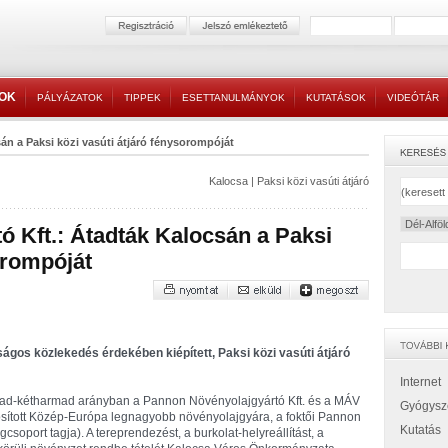
TOK
PÁLYÁZATOK
TIPPEK
ESETTANULMÁNYOK
KUTATÁSOK
VIDEÓTÁR
án a Paksi közi vasúti átjáró fénysorompóját
Kalocsa
|
Paksi közi vasúti átjáró
 Kft.: Átadták Kalocsán a Paksi
orompóját
ágos közlekedés érdekében kiépített, Paksi közi vasúti átjáró
Internet
armad-kétharmad arányban a Pannon Növényolajgyártó Kft. és a MÁV
Gyógysz
iztosított Közép-Európa legnagyobb növényolajgyára, a foktői Pannon
Kutatás
oport tagja). A tereprendezést, a burkolat-helyreállítást, a