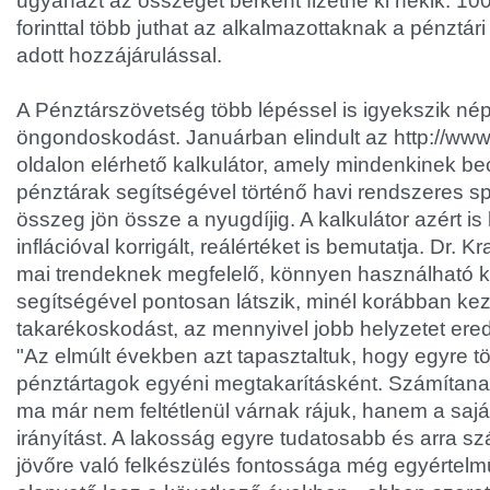
ugyanazt az összeget bérként fizetné ki nekik: 100
forinttal több juthat az alkalmazottaknak a pénztá
adott hozzájárulással.
A Pénztárszövetség több lépéssel is igyekszik nép
öngondoskodást. Januárban elindult az http://www.
oldalon elérhető kalkulátor, amely mindenkinek bec
pénztárak segítségével történő havi rendszeres s
összeg jön össze a nyugdíjig. A kalkulátor azért is
inflációval korrigált, reálértéket is bemutatja. Dr. K
mai trendeknek megfelelő, könnyen használható k
segítségével pontosan látszik, minél korábban kez
takarékoskodást, az mennyivel jobb helyzetet er
"Az elmúlt években azt tapasztaltuk, hogy egyre tö
pénztártagok egyéni megtakarításként. Számítan
ma már nem feltétlenül várnak rájuk, hanem a saj
irányítást. A lakosság egyre tudatosabb és arra s
jövőre való felkészülés fontossága még egyértelmű