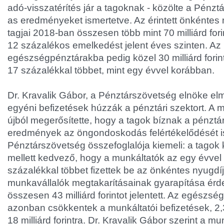
adó-visszatérítés jár a tagoknak - közölte a Pénz
as eredményeket ismertetve. Az érintett önkéntes
tagjai 2018-ban összesen több mint 70 milliárd forin
12 százalékos emelkedést jelent éves szinten. Az
egészségpénztárakba pedig közel 30 milliárd forinto
17 százalékkal többet, mint egy évvel korábban.
Dr. Kravalik Gábor, a Pénztárszövetség elnöke el
egyéni befizetések húzzák a pénztári szektort. A m
újból megerősítette, hogy a tagok bíznak a pénztá
eredmények az öngondoskodás felértékelődését is 
Pénztárszövetség összefoglalója kiemeli: a tagok k
mellett kedvező, hogy a munkáltatók az egy évvel
százalékkal többet fizettek be az önkéntes nyugd
munkavállalók megtakarításainak gyarapítása érd
összesen 43 milliárd forintot jelentett. Az egészs
azonban csökkentek a munkáltatói befizetések, 2,
18 milliárd forintra. Dr. Kravalik Gábor szerint a m