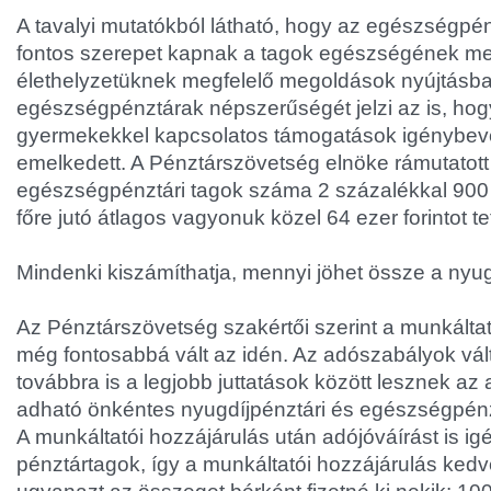
A tavalyi mutatókból látható, hogy az egészségpé
fontos szerepet kapnak a tagok egészségének m
élethelyzetüknek megfelelő megoldások nyújtásba
egészségpénztárak népszerűségét jelzi az is, hog
gyermekekkel kapcsolatos támogatások igénybevé
emelkedett. A Pénztárszövetség elnöke rámutatott 
egészségpénztári tagok száma 2 százalékkal 900 e
főre jutó átlagos vagyonuk közel 64 ezer forintot te
Mindenki kiszámíthatja, mennyi jöhet össze a nyug
Az Pénztárszövetség szakértői szerint a munkálta
még fontosabbá vált az idén. Az adószabályok vál
továbbra is a legjobb juttatások között lesznek az
adható önkéntes nyugdíjpénztári és egészségpénz
A munkáltatói hozzájárulás után adójóváírást is i
pénztártagok, így a munkáltatói hozzájárulás ked