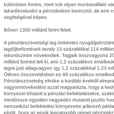
különösen fontos, mert sok olyan munkavállaló van
takarékoskodni a pénztárakon keresztül, de erre c
segítségével képes.
Bőven 1300 milliárd forint felett
A pénztárszövetségi tag önkéntes nyugdíjpénztár
tagdíjbefizetések tavaly 13 százalékkal 114 milliárd
rekordszintre növekedtek. Tagjaik összvagyona 
milliárd forintot tett ki, ami 1,2 százalékos emelked
tagra jutó átlagvagyon így 1,2 százalékkal 1,23 milli
Ötéves összevetésben ez 48 százalékos emelked
Pénztárszövetség elnöke a korábbi évektől elmar
vagyonnövekedést azzal magyarázta, hogy a kedv
környezet kihatott a pénztári befektetésekre, szekt
mindössze egyetlen negyedév mutatott pozitív ho
nemzetközi befektetési környezetre jellemző példa
elnök, hogy az egyik legnagyobb német pénzintéz