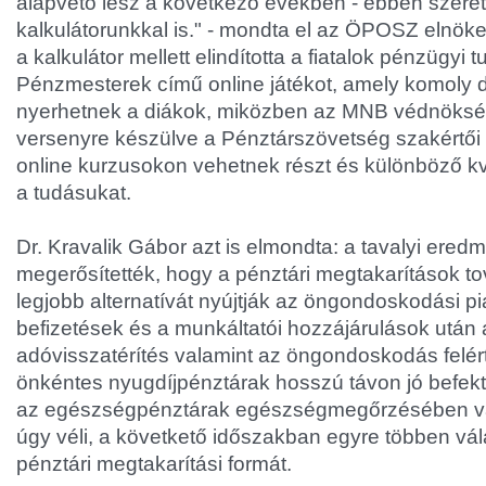
alapvető lesz a következő években - ebben szeret
kalkulátorunkkal is." - mondta el az ÖPOSZ elnök
a kalkulátor mellett elindította a fiatalok pénzügyi t
Pénzmesterek című online játékot, amely komoly dí
nyerhetnek a diákok, miközben az MNB védnöksége
versenyre készülve a Pénztárszövetség szakértői á
online kurzusokon vehetnek részt és különböző kví
a tudásukat.
Dr. Kravalik Gábor azt is elmondta: a tavalyi ered
megerősítették, hogy a pénztári megtakarítások to
legjobb alternatívát nyújtják az öngondoskodási p
befizetések és a munkáltatói hozzájárulások után 
adóvisszatérítés valamint az öngondoskodás felér
önkéntes nyugdíjpénztárak hosszú távon jó befek
az egészségpénztárak egészségmegőrzésében váll
úgy véli, a követkető időszakban egyre többen vál
pénztári megtakarítási formát.