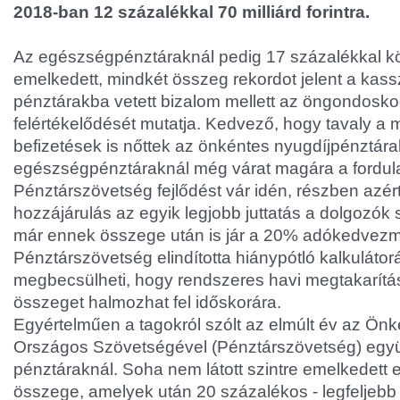
2018-ban 12 százalékkal 70 milliárd forintra.
Az egészségpénztáraknál pedig 17 százalékkal köze
emelkedett, mindkét összeg rekordot jelent a kas
pénztárakba vetett bizalom mellett az öngondosko
felértékelődését mutatja. Kedvező, hogy tavaly a 
befizetések is nőttek az önkéntes nyugdíjpénztára
egészségpénztáraknál még várat magára a fordula
Pénztárszövetség fejlődést vár idén, részben azért
hozzájárulás az egyik legjobb juttatás a dolgozók
már ennek összege után is jár a 20% adókedvezm
Pénztárszövetség elindította hiánypótló kalkulátor
megbecsülheti, hogy rendszeres havi megtakarítá
összeget halmozhat fel időskorára.
Egyértelműen a tagokról szólt az elmúlt év az Ön
Országos Szövetségével (Pénztárszövetség) egy
pénztáraknál. Soha nem látott szintre emelkedett 
összege, amelyek után 20 százalékos - legfeljebb 