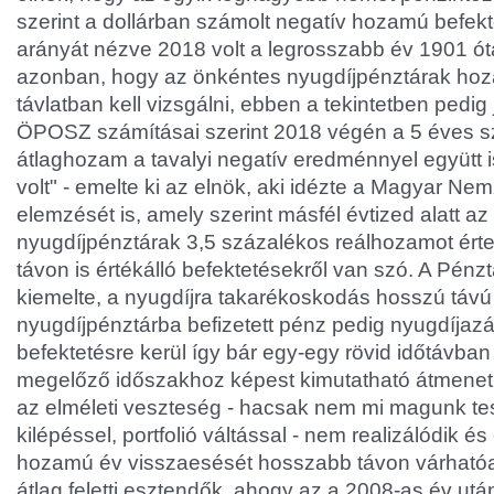
szerint a dollárban számolt negatív hozamú befek
arányát nézve 2018 volt a legrosszabb év 1901 ót
azonban, hogy az önkéntes nyugdíjpénztárak hoz
távlatban kell vizsgálni, ebben a tekintetben pedig j
ÖPOSZ számításai szerint 2018 végén a 5 éves sz
átlaghozam a tavalyi negatív eredménnyel együtt 
volt" - emelte ki az elnök, aki idézte a Magyar Nem
elemzését is, amely szerint másfél évtized alatt a
nyugdíjpénztárak 3,5 százalékos reálhozamot érte
távon is értékálló befektetésekről van szó. A Pén
kiemelte, a nyugdíjra takarékoskodás hosszú távú 
nyugdíjpénztárba befizetett pénz pedig nyugdíjaz
befektetésre kerül így bár egy-egy rövid időtávban
megelőző időszakhoz képest kimutatható átmeneti
az elméleti veszteség - hacsak nem mi magunk tes
kilépéssel, portfolió váltással - nem realizálódik 
hozamú év visszaesését hosszabb távon várhatóan
átlag feletti esztendők, ahogy az a 2008-as év után 