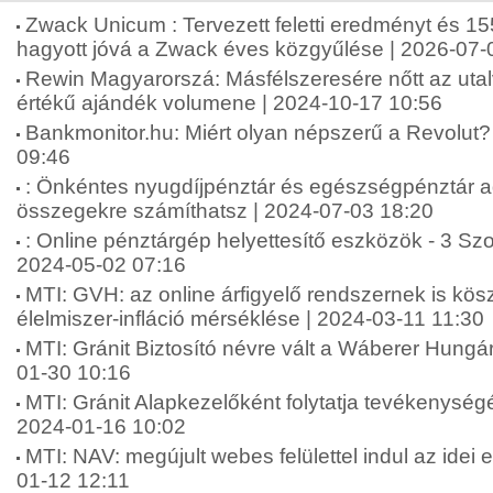
Zwack Unicum : Tervezett feletti eredményt és 155
hagyott jóvá a Zwack éves közgyűlése | 2026-07-
Rewin Magyarorszá: Másfélszeresére nőtt az uta
értékű ajándék volumene | 2024-10-17 10:56
Bankmonitor.hu: Miért olyan népszerű a Revolut? 
09:46
: Önkéntes nyugdíjpénztár és egészségpénztár 
összegekre számíthatsz | 2024-07-03 18:20
: Online pénztárgép helyettesítő eszközök - 3 Sz
2024-05-02 07:16
MTI: GVH: az online árfigyelő rendszernek is kö
élelmiszer-infláció mérséklése | 2024-03-11 11:30
MTI: Gránit Biztosító névre vált a Wáberer Hungári
01-30 10:16
MTI: Gránit Alapkezelőként folytatja tevékenységé
2024-01-16 10:02
MTI: NAV: megújult webes felülettel indul az idei
01-12 12:11