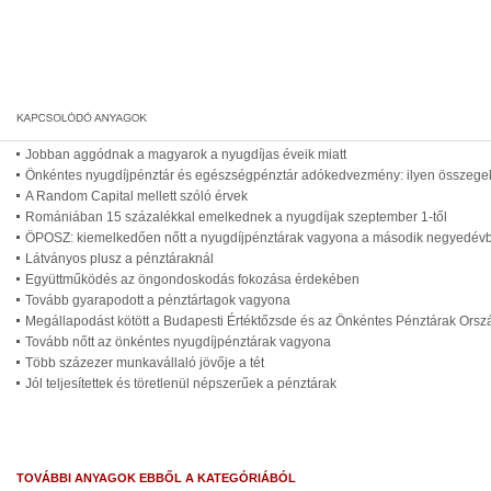
Jobban aggódnak a magyarok a nyugdíjas éveik miatt
Önkéntes nyugdíjpénztár és egészségpénztár adókedvezmény: ilyen összegek
A Random Capital mellett szóló érvek
Romániában 15 százalékkal emelkednek a nyugdíjak szeptember 1-től
ÖPOSZ: kiemelkedően nőtt a nyugdíjpénztárak vagyona a második negyedév
Látványos plusz a pénztáraknál
Együttműködés az öngondoskodás fokozása érdekében
Tovább gyarapodott a pénztártagok vagyona
Megállapodást kötött a Budapesti Értéktőzsde és az Önkéntes Pénztárak Ors
Tovább nőtt az önkéntes nyugdíjpénztárak vagyona
Több százezer munkavállaló jövője a tét
Jól teljesítettek és töretlenül népszerűek a pénztárak
TOVÁBBI ANYAGOK EBBŐL A KATEGÓRIÁBÓL