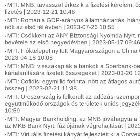
MTI: MNB: tavasszal érkezik a fizetési kérelem, 
fizetés | 2023-12-21 10:48
MTI: Románia GDP-arányos államháztartási hián
nőtt az első fél évben | 2023-07-26 10:55
MTI: Csökkent az ANY Biztonsági Nyomda Nyrt. 
bevétele az első negyedévben | 2023-05-17 09:4
MTI: Fióktelepet nyitott Magyarországon a China 
2023-04-18 10:08
MTI: MNB: visszakapják a bankok a Sberbank-be
kártalanítására fizetett összegeket | 2023-03-20 1
MTI: Cofidis: egymillió forinttal nőtt az átlagos au
összeg | 2023-02-21 11:38
MTI: Oroszország is felkerült az adózási szempo
együttműködő országok és területek uniós jegyzé
10:59
MTI: Magyar Bankholding: az MNB jóváhagyta a 
az MKB Bank Nyrt. fúziójának végrehajtását | 202
MTI: Virtuális fizetési kártyát fejlesztett ki a Cor