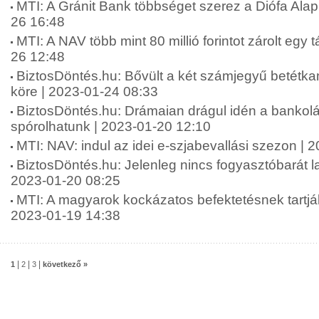
MTI: A Gránit Bank többséget szerez a Diófa Ala
26 16:48
MTI: A NAV több mint 80 millió forintot zárolt egy 
26 12:48
BiztosDöntés.hu: Bővült a két számjegyű betétka
köre | 2023-01-24 08:33
BiztosDöntés.hu: Drámaian drágul idén a bankolá
spórolhatunk | 2023-01-20 12:10
MTI: NAV: indul az idei e-szjabevallási szezon | 
BiztosDöntés.hu: Jelenleg nincs fogyasztóbarát l
2023-01-20 08:25
MTI: A magyarok kockázatos befektetésnek tartják 
2023-01-19 14:38
|
|
|
1
2
3
következő »