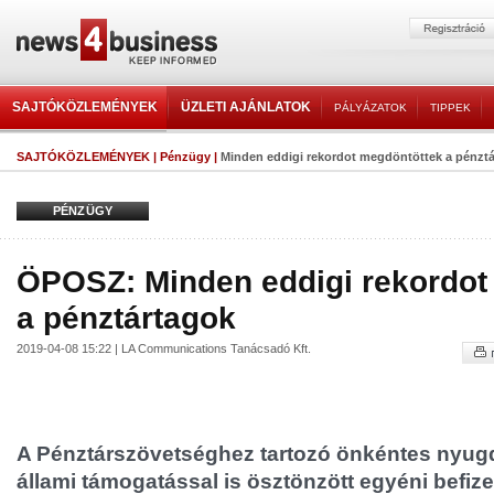
SAJTÓKÖZLEMÉNYEK
ÜZLETI AJÁNLATOK
PÁLYÁZATOK
TIPPEK
SAJTÓKÖZLEMÉNYEK
|
Pénzügy
|
Minden eddigi rekordot megdöntöttek a pénzt
PÉNZÜGY
ÖPOSZ: Minden eddigi rekordot
a pénztártagok
2019-04-08 15:22 | LA Communications Tanácsadó Kft.
A Pénztárszövetséghez tartozó önkéntes nyugd
állami támogatással is ösztönzött egyéni befi