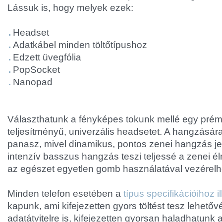
Lássuk is, hogy melyek ezek:
Headset
Adatkábel minden töltőtípushoz
Edzett üvegfólia
PopSocket
Nanopad
Választhatunk a fényképes tokunk mellé egy pré
teljesítményű, univerzális headsetet. A hangzásár
panasz, mivel dinamikus, pontos zenei hangzás jell
intenzív basszus hangzás teszi teljessé a zenei é
az egészet egyetlen gomb használatával vezérelhe
Minden telefon esetében a
típus specifikációihoz 
kapunk, ami kifejezetten gyors töltést tesz lehető
adatátvitelre is, kifejezetten gyorsan haladhatunk 