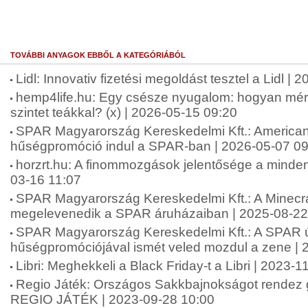
TOVÁBBI ANYAGOK EBBŐL A KATEGÓRIÁBÓL
Lidl: Innovativ fizetési megoldást tesztel a Lidl |
hemp4life.hu: Egy csésze nyugalom: hogyan mérsé
szintet teákkal? (x) | 2026-05-15 09:20
SPAR Magyarország Kereskedelmi Kft.: American 
hűségpromóció indul a SPAR-ban | 2026-05-07 09
horzrt.hu: A finommozgások jelentősége a minde
03-16 11:07
SPAR Magyarország Kereskedelmi Kft.: A Minecra
megelevenedik a SPAR áruházaiban | 2025-08-22
SPAR Magyarország Kereskedelmi Kft.: A SPAR 
hűségpromóciójával ismét veled mozdul a zene | 
Libri: Meghekkeli a Black Friday-t a Libri | 2023-
Regio Játék: Országos Sakkbajnokságot rendez
REGIO JÁTÉK | 2023-09-28 10:00