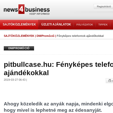
SAJTÓKÖZLEMÉNYEK
ÜZLETI AJÁNLATOK
PÁLYÁZATOK
TIPPEK
SAJTÓKÖZLEMÉNYEK
|
DM/Promóció
|
Fényképes telefontok ajándékokkal
DM/PROMÓCIÓ
pitbullcase.hu: Fényképes telef
ajándékokkal
2019-03-27 06:43 |
Ahogy közeledik az anyák napja, mindenki elg
hogy mivel is lephetné meg az édesanyját.