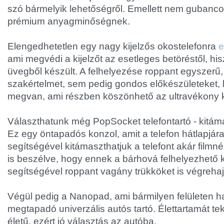
szó bármelyik lehetőségről. Emellett nem gubancoló
prémium anyagminőségnek.
Elengedhetetlen egy nagy kijelzős okostelefonra
e
ami megvédi a kijelzőt az esetleges betöréstől, his
üvegből készült. A felhelyezése roppant egyszerű
szakértelmet, sem pedig gondos előkészületeket
megvan, ami részben köszönhető az ultravékony ki
Választhatunk még PopSocket telefontartó - kitáma
Ez egy öntapadós konzol, amit a telefon hátlapjára 
segítségével kitámaszthatjuk a telefont akár filmn
is beszélve, hogy ennek a bárhová felhelyezhető 
segítségével roppant vagány trükköket is végrehaj
Végül pedig a Nanopad, ami bármilyen felületen 
megtapadó univerzális autós tartó. Élettartamát t
életű, ezért jó választás az autóba.