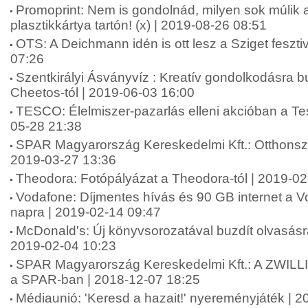
Promoprint: Nem is gondolnád, milyen sok múlik 
plasztikkártya tartón! (x) | 2019-08-26 08:51
OTS: A Deichmann idén is ott lesz a Sziget feszti
07:26
Szentkirályi Ásványvíz : Kreatív gondolkodásra bu
Cheetos-tól | 2019-06-03 16:00
TESCO: Élelmiszer-pazarlás elleni akcióban a Te
05-28 21:38
SPAR Magyarország Kereskedelmi Kft.: Otthonszé
2019-03-27 13:36
Theodora: Fotópályázat a Theodora-tól | 2019-02
Vodafone: Díjmentes hívás és 90 GB internet a Vo
napra | 2019-02-14 09:47
McDonald's: Új könyvsorozatával buzdít olvasásr
2019-02-04 10:23
SPAR Magyarország Kereskedelmi Kft.: A ZWILLI
a SPAR-ban | 2018-12-07 18:25
Médiaunió: 'Keresd a hazait!' nyereményjáték | 