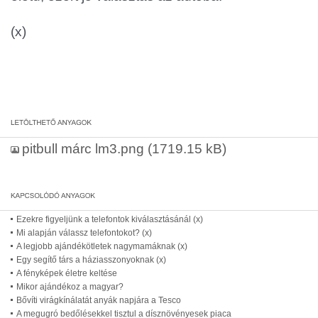
(x)
pitbull márc lm3.png
(1719.15 kB)
Ezekre figyeljünk a telefontok kiválasztásánál (x)
Mi alapján válassz telefontokot? (x)
A legjobb ajándékötletek nagymamáknak (x)
Egy segítő társ a háziasszonyoknak (x)
A fényképek életre keltése
Mikor ajándékoz a magyar?
Bővíti virágkínálatát anyák napjára a Tesco
A megugró bedőlésekkel tisztul a dísznövényesek piaca