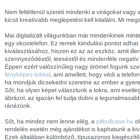
Nem feltétlenül szereti mindenki a virágokat vagy a
kicsit kreatívabb meglepetést kell kitalálni. Mi me
Mai digitalizált világunkban már mindenkinek mint
egy okostelefon. Ez remek kiindulási pontot adhat
kiválasztásához, hiszen ez az az eszköz, amit ill
szennyeződéstől, leeséstől és mindenféle negatív 
Éppen ezért valószínűleg nagy örömet fogunk sz
fényképes tokkal
, ami amellett, hogy védi a telefo
ha mondjuk dicsekedni szeretne az ember a gyere
Sőt, ha olyan képet választunk a tokra, ami esetl
ábrázol, az igazán fel tudja dobni a legunalmasabb
ránézünk.
Sőt, ha mindez nem lenne elég, a
pitbullcase.hu
ol
rendelés esetén még ajándékot is kaphatunk a kivá
Ezek általában különböző, típusazonos kiegészítő