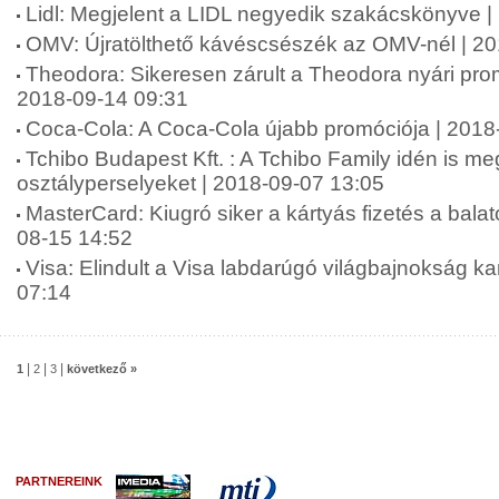
Lidl: Megjelent a LIDL negyedik szakácskönyve |
OMV: Újratölthető kávéscsészék az OMV-nél | 2
Theodora: Sikeresen zárult a Theodora nyári pr
2018-09-14 09:31
Coca-Cola: A Coca-Cola újabb promóciója | 2018
Tchibo Budapest Kft. : A Tchibo Family idén is meg
osztályperselyeket | 2018-09-07 13:05
MasterCard: Kiugró siker a kártyás fizetés a balat
08-15 14:52
Visa: Elindult a Visa labdarúgó világbajnokság 
07:14
|
|
|
1
2
3
következő »
PARTNEREINK