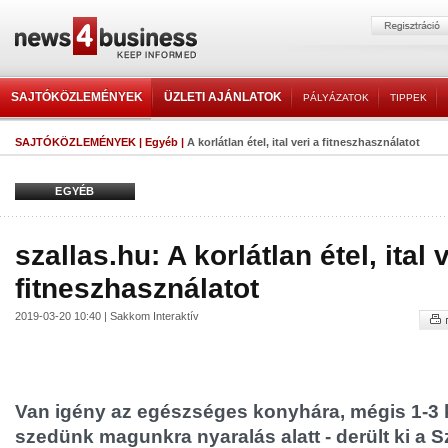
SAJTÓKÖZLEMÉNYEK
ÜZLETI AJÁNLATOK
PÁLYÁZATOK
TIPPEK
SAJTÓKÖZLEMÉNYEK
|
Egyéb
|
A korlátlan étel, ital veri a fitneszhasználatot
EGYÉB
szallas.hu: A korlátlan étel, ital 
fitneszhasználatot
2019-03-20 10:40 | Sakkom Interaktív
Van igény az egészséges konyhára, mégis 1-3 k
szedünk magunkra nyaralás alatt - derült ki a Sz