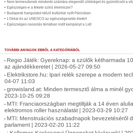
Nem termesztenek mindenki számára elegendő zöldséget és gyümölcsöt a vi
Egészséges-e a fekete színű élelmiszer?
Budapesti hangulatot idéző kultúrbár nyílt Párizsban
L'Oréal és az UNESCO az egészségesebb életért
Egészséges nassolás témában indít kampányt a Lidl
TOVÁBBI ANYAGOK EBBŐL A KATEGÓRIÁBÓL
Regio Játék: Gyereknap: a szülők kétharmada 10 ez
az ajándékkeretet | 2026-05-27 09:50
Elektrikstore.hu: Ipari relék szerepe a modern te
04-07 11:03
growisland.at: Minden termesztő álma a minél gyor
2023-10-25 09:28
MTI: Franciaországban megtiltják a 14 éven alul
elektromos roller használatát | 2023-03-29 10:27
MTI: Menstruációs szabadnapok bevezetéséről dö
parlament | 2023-02-20 11:22
: Kellemes Karácsonyi Ünnepeket kívánunk! | 20