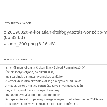
20190320-a-korlátlan-ételfogyasztás-vonzóbb-m
(65.33 kB)
logo_300.png
(6.26 kB)
Ismerjük meg jobban a Kraken Black Spiced Rum mítoszát (x)
Ételek, melyeket jobb, ha elkerülsz (x)
Így nyaralnak a magyar gyermekes családok
A versenyhivatal tájékoztatókkal segíti a nyaralni indulókat
A magyarok több mint 60 százaléka tervez nyaralást az idén
Légy okos, mint Darabos!- nyári kampány
45 000 résztvevő a Lidl Egészségnapokon
Közép- és Kelet-Európa megőrzi egészséges növekedési ütemét 2019-ben
Rekordszámú pályázat érkezett a Lidl iskolai felhívására