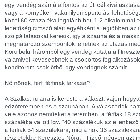
egy vendég számára fontos az úti cél kiválasztása
vagy a környéken valamilyen sportolási lehetőség,
közel 60 százaléka legalább heti 1-2 alkalommal e
lehetőség címszó alatt egyébként a legtöbben az 
szolgáltatásokat keresik, így a szauna és a massz
meghatározó szempontok lehetnek az utazás meg
Körülbelül háromból egy vendég kutatja a fitneszte
valamivel kevesebbnek a csoportos foglalkozások
konditerem csak ötből egy vendégnek számít.
Nő nőnek, férfi férfinak farkasa?
A Szallas.hu arra is kereste a választ, vajon hogy
edzőteremben és a szaunában. A válaszadók har
vele azonos neműeket a teremben, a férfiak 18 sz
százaléka vallott így. "40 százalékuk az ellenkező 
a férfiak 54 százalékára, míg a nők 36 százalékára
részletekbe Keresztes Nóra. - Tízből négyen azt 