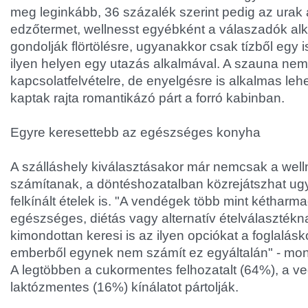
meg leginkább, 36 százalék szerint pedig az urak 
edzőtermet, wellnesst egyébként a válaszadók al
gondolják flörtölésre, ugyanakkor csak tízből egy 
ilyen helyen egy utazás alkalmával. A szauna ne
kapcsolatfelvételre, de enyelgésre is alkalmas leh
kaptak rajta romantikázó párt a forró kabinban.
Egyre keresettebb az egészséges konyha
A szálláshely kiválasztásakor már nemcsak a wel
számítanak, a döntéshozatalban közrejátszhat ug
felkínált ételek is. "A vendégek több mint kétharm
egészséges, diétás vagy alternatív ételválaszték
kimondottan keresi is az ilyen opciókat a foglalásk
emberből egynek nem számít ez egyáltalán" - mon
A legtöbben a cukormentes felhozatalt (64%), a v
laktózmentes (16%) kínálatot pártolják.