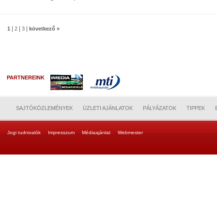
|
|
|
1
2
3
következő »
PARTNEREINK
SAJTÓKÖZLEMÉNYEK
ÜZLETI AJÁNLATOK
PÁLYÁZATOK
TIPPEK
Jogi tudnivalók
Impresszum
Médiaajánlat
Webmester