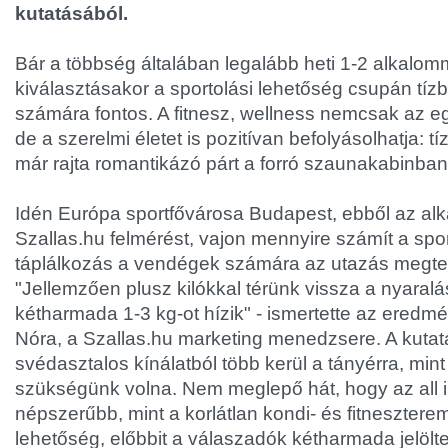
kutatásából.
Bár a többség általában legalább heti 1-2 alkalomm
kiválasztásakor a sportolási lehetőség csupán tíz
számára fontos. A fitnesz, wellness nemcsak az e
de a szerelmi életet is pozitívan befolyásolhatja: 
már rajta romantikázó párt a forró szaunakabinban
Idén Európa sportfővárosa Budapest, ebből az alka
Szallas.hu felmérést, vajon mennyire számít a sp
táplálkozás a vendégek számára az utazás megte
"Jellemzően plusz kilókkal térünk vissza a nyaralá
kétharmada 1-3 kg-ot hízik" - ismertette az eredm
Nóra, a Szallas.hu marketing menedzsere. A kutatá
svédasztalos kínálatból több kerül a tányérra, mi
szükségünk volna. Nem meglepő hát, hogy az all in
népszerűbb, mint a korlátlan kondi- és fitnesztere
lehetőség, előbbit a válaszadók kétharmada jelölt