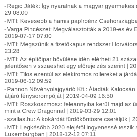
Regio Játék: Így nyaralnak a magyar gyermekes 
29 08:00
MTI: Kevesebb a hamis papírpénz Csehországba
Varga Pincészet: Megválasztották a 2019-es év Eg
2019-07-17 07:00
MTI: Megszűnik a fizetőkapus rendszer Horvátor
23:28
MTI: Az építőipar bővülése idén elérheti 21 száz
jelentősen visszaeshet egy előrejelzés szerint | 
MTI: Tilos ezentúl az elektromos rollereket a járd
2019-06-12 09:59
Pannon Növényolajgyártó Kft.: Átadták Kalocsán a
átjáró fénysorompóját | 2019-04-09 16:50
MTI: Roszkoszmosz: feleannyiba kerül majd az űr
mint a Crew Dragonnal | 2019-03-29 12:01
szallas.hu: A kokárdát fürdőköntösre cseréljük | 
MTI: Legkésőbb 2020 elejétől ingyenessé teszik
Luxemburgban | 2018-12-12 07:11