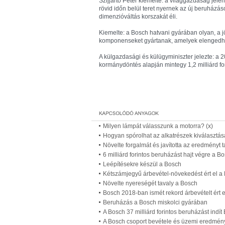
Szijjártó Péter kiemelte: a világgazdaság jele
rövid időn belül teret nyernek az új beruház
dimenzióváltás korszakát éli.
Kiemelte: a Bosch hatvani gyárában olyan, a 
komponenseket gyártanak, amelyek elengedhet
A külgazdasági és külügyminiszter jelezte: a
kormánydöntés alapján mintegy 1,2 milliárd for
Milyen lámpát válasszunk a motorra? (x)
Hogyan spórolhat az alkatrészek kiválasztás
Növelte forgalmát és javította az eredményt 
6 milliárd forintos beruházást hajt végre a B
Leépítésekre készül a Bosch
Kétszámjegyű árbevétel-növekedést ért el a
Növelte nyereségét tavaly a Bosch
Bosch 2018-ban ismét rekord árbevételt ért e
Beruházás a Bosch miskolci gyárában
A Bosch 37 milliárd forintos beruházást indí
A Bosch csoport bevétele és üzemi eredménye