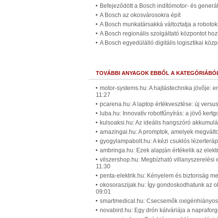
Befejeződött a Bosch indítómotor- és gener
A Bosch az okosvárosokra épít
A Bosch munkatársakká változtatja a robotok
A Bosch regionális szolgáltató központot hozo
A Bosch egyedülálló digitális logisztikai köz
TOVÁBBI ANYAGOK EBBŐL A KATEGÓRIÁBÓ
motor-systems.hu: A hajtástechnika jövője: 
11:27
pcarena.hu: A laptop értékvesztése: új versus
luba.hu: Innovatív robotfűnyírás: a jövő ker
kulsoaksi.hu: Az ideális hangszóró akkumuláto
amazingai.hu: A promptok, amelyek megváltoz
gyogylampabolt.hu: A kézi csuklós lézerteráp
ambringa.hu: Ezek alapján értékelik az elek
vilszershop.hu: Megbízható villanyszerelési
11:30
penta-elektrik.hu: Kényelem és biztonság me
okosoraszijak.hu: Így gondoskodhatunk az o
09:01
smartmedical.hu: Csecsemők oxigénhiányos á
novabird.hu: Egy drón kálváriája a naprafor