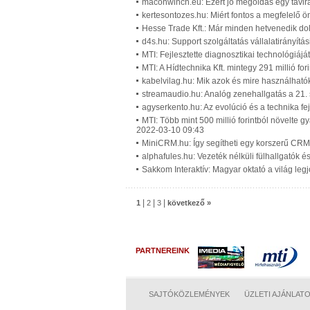
maconwinch.eu: Ezért jó megoldás egy távirá
kertesontozes.hu: Miért fontos a megfelelő ö
Hesse Trade Kft.: Már minden hetvenedik dolg
d4s.hu: Support szolgáltatás vállalatirányítá
MTI: Fejlesztette diagnosztikai technológiájá
MTI: A Hídtechnika Kft. mintegy 291 millió for
kabelvilag.hu: Mik azok és mire használható
streamaudio.hu: Analóg zenehallgatás a 21.
agyserkento.hu: Az evolúció és a technika fe
MTI: Több mint 500 millió forintból növelte g
2022-03-10 09:43
MiniCRM.hu: Így segítheti egy korszerű CRM 
alphafules.hu: Vezeték nélküli fülhallgatók 
Sakkom Interaktív: Magyar oktató a világ leg
|
|
|
1
2
3
következő »
PARTNEREINK
SAJTÓKÖZLEMÉNYEK
ÜZLETI AJÁNLAT