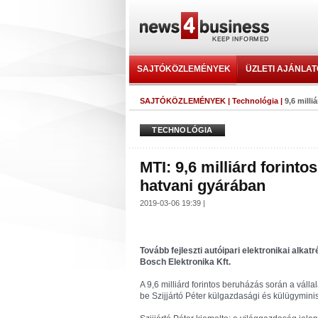
SAJTÓKÖZLEMÉNYEK
ÜZLETI AJÁNLA
SAJTÓKÖZLEMÉNYEK
|
Technológia
|
9,6 milli
TECHNOLÓGIA
MTI: 9,6 milliárd forint
hatvani gyárában
2019-03-06 19:39 |
Tovább fejleszti autóipari elektronikai alka
Bosch Elektronika Kft.
A 9,6 milliárd forintos beruházás során a válla
be Szijjártó Péter külgazdasági és külügymini