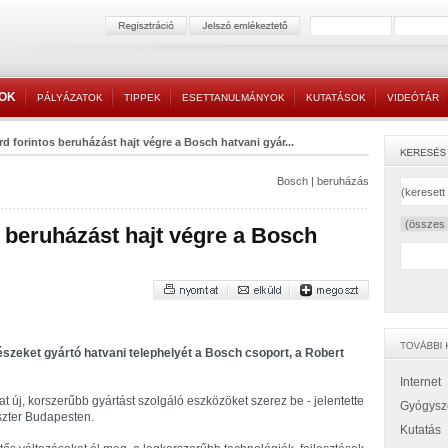
TOK
PÁLYÁZATOK
TIPPEK
ESETTANULMÁNYOK
KUTATÁSOK
VIDEÓTÁR
árd forintos beruházást hajt végre a Bosch hatvani gyár...
Bosch
|
beruházás
os beruházást hajt végre a Bosch
trészeket gyártó hatvani telephelyét a Bosch csoport, a Robert
Internet
lat új, korszerűbb gyártást szolgáló eszközöket szerez be - jelentette
Gyógysz
szter Budapesten.
Kutatás