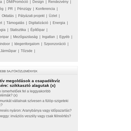
ka
|
DM/Promóció
|
Design
|
Rendezvény
|
ég
|
PR
|
Pénzügy
|
Konferencia
|
|
Oktatás
|
Pályázati projekt
|
Üzlet
|
et
|
Támogatás
|
Digitalizáció
|
Energia
|
ógia
|
Statisztika
|
Építőipar
|
eripar
|
Mezőgazdaság
|
Ingatlan
|
Egyéb
|
indoor
|
Idegenforgalom
|
Szponzoráció
|
|
Járműipar
|
Tőzsde
|
tív megoldások a csapadékvíz
ére: szikkasztó alagutak (x)
 ismerhetőek fel a leggyakoribb
blémák? (x)
munkát vállalnak szívesen a fülöp-szigeteki
k?
eresés nyáron: Aranybánya vagy időpazarlás?
ggy: inváziós veszély vagy csak félreértés?