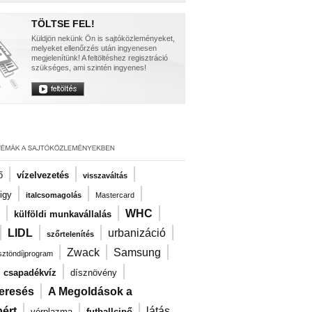
TÖLTSE FEL!
Küldjön nekünk Ön is sajtóközleményeket,
melyeket ellenőrzés után ingyenesen
megjelenítünk! A feltöltéshez regisztráció
szükséges, ami szintén ingyenes!
|
|
|
ő
vízelvezetés
visszaváltás
|
|
|
igy
italcsomagolás
Mastercard
|
|
|
WHC
külföldi munkavállalás
|
|
|
|
LIDL
urbanizáció
szőrtelenítés
|
|
|
Zwack
Samsung
ösztöndíjprogram
|
|
|
csapadékvíz
dísznövény
|
eresés
A Megoldások a
|
|
|
ért
látás
vérplazma
futballcipő