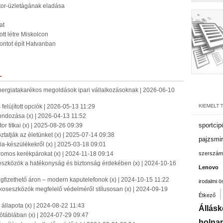
átor-üzletágának eladása
at
tt létre Miskolcon
pontot épít Hatvanban
L
energiatakarékos megoldások ipari vállalkozásoknak | 2026-06-10
 felújított opciók | 2026-05-13 11:29
tgondozása (x) | 2026-04-13 11:52
sportcip
r titkai (x) | 2025-08-26 09:39
tatják az életünket (x) | 2025-07-14 09:38
pajzsmir
ia-készülékekről (x) | 2025-03-18 09:01
tromos kerékpárokat (x) | 2024-11-18 09:14
szerszám
 eszközök a hatékonyság és biztonság érdekében (x) | 2024-10-16
Lenovo
gfizethető áron – modern kaputelefonok (x) | 2024-10-15 11:22
irodalmi 
koseszközök megfelelő védelméről stílusosan (x) | 2024-09-19
Étkező
llapota (x) | 2024-08-22 11:43
Állásk
gótáblában (x) | 2024-07-29 09:47
holnap