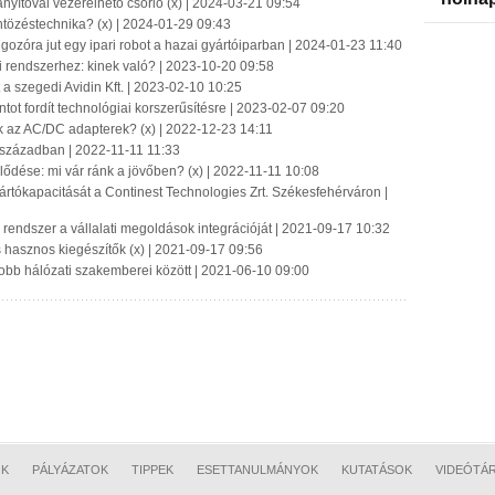
nyítóval vezérelhető csörlő (x) | 2024-03-21 09:54
ntözéstechnika? (x) | 2024-01-29 09:43
ozóra jut egy ipari robot a hazai gyártóiparban | 2024-01-23 11:40
si rendszerhez: kinek való? | 2023-10-20 09:58
t a szegedi Avidin Kft. | 2023-02-10 10:25
intot fordít technológiai korszerűsítésre | 2023-02-07 09:20
k az AC/DC adapterek? (x) | 2022-12-23 14:11
 században | 2022-11-11 11:33
jlődése: mi vár ránk a jövőben? (x) | 2022-11-11 10:08
yártókapacitását a Continest Technologies Zrt. Székesfehérváron |
rendszer a vállalati megoldások integrációját | 2021-09-17 10:32
és hasznos kiegészítők (x) | 2021-09-17 09:56
jobb hálózati szakemberei között | 2021-06-10 09:00
OK
PÁLYÁZATOK
TIPPEK
ESETTANULMÁNYOK
KUTATÁSOK
VIDEÓTÁ