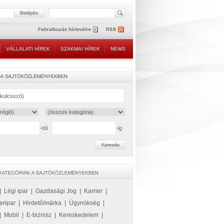
VÁLLALATI HÍREK
SZAKMAI HÍREK
NEWS
-tól
-ig
|
Légi ipar
|
Gazdasági Jog
|
Karrier
|
eripar
|
Hirdető/márka
|
Ügynökség
|
|
Mobil
|
E-biznisz
|
Kereskedelem
|