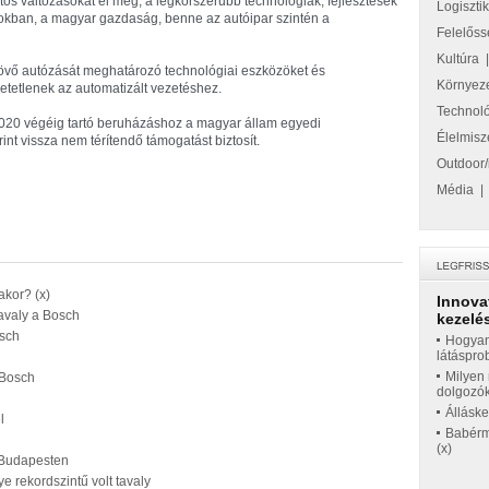
ntős változásokat él meg, a legkorszerűbb technológiák, fejlesztések
Logiszti
ásokban, a magyar gazdaság, benne az autóipar szintén a
Felelőss
Kultúra
jövő autózását meghatározó technológiai eszközöket és
Környez
etlenek az automatizált vezetéshez.
Technol
 2020 végéig tartó beruházáshoz a magyar állam egyedi
Élelmisz
int vissza nem térítendő támogatást biztosít.
Outdoor/
Média
akor? (x)
Innova
tavaly a Bosch
kezelés
osch
Hogyan
látáspro
Milyen 
 Bosch
dolgozó
Állásk
l
Babérme
(x)
t Budapesten
 rekordszintű volt tavaly