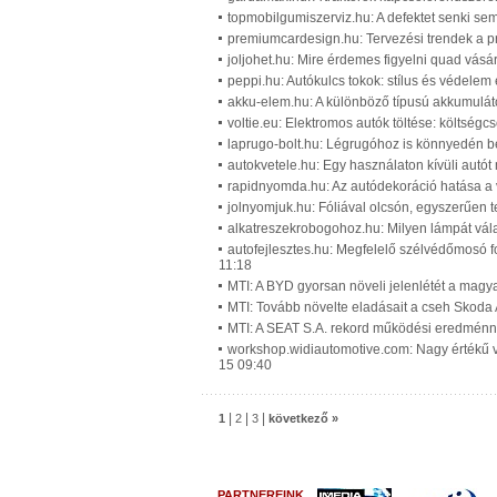
topmobilgumiszerviz.hu: A defektet senki sem 
premiumcardesign.hu: Tervezési trendek a p
joljohet.hu: Mire érdemes figyelni quad vásár
peppi.hu: Autókulcs tokok: stílus és védelem
akku-elem.hu: A különböző típusú akkumuláto
voltie.eu: Elektromos autók töltése: költségc
laprugo-bolt.hu: Légrugóhoz is könnyedén be
autokvetele.hu: Egy használaton kívüli autót 
rapidnyomda.hu: Az autódekoráció hatása a 
jolnyomjuk.hu: Fóliával olcsón, egyszerűen 
alkatreszekrobogohoz.hu: Milyen lámpát vála
autofejlesztes.hu: Megfelelő szélvédőmosó 
11:18
MTI: A BYD gyorsan növeli jelenlétét a magy
MTI: Tovább növelte eladásait a cseh Skoda
MTI: A SEAT S.A. rekord működési eredménny
workshop.widiautomotive.com: Nagy értékű ve
15 09:40
|
|
|
1
2
3
következő »
PARTNEREINK