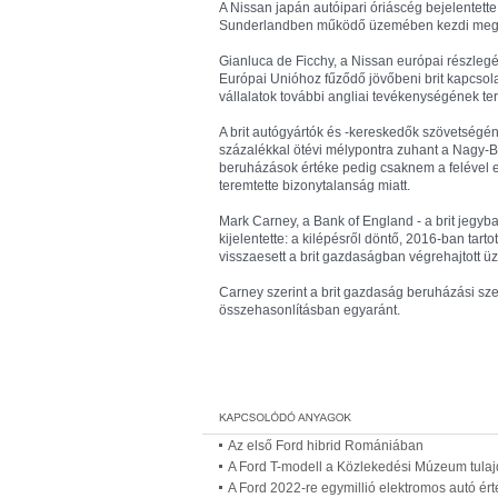
A Nissan japán autóipari óriáscég bejelentette
Sunderlandben működő üzemében kezdi meg új
Gianluca de Ficchy, a Nissan európai részlegé
Európai Unióhoz fűződő jövőbeni brit kapcsol
vállalatok további angliai tevékenységének te
A brit autógyártók és -kereskedők szövetségé
százalékkal ötévi mélypontra zuhant a Nagy-Br
beruházások értéke pedig csaknem a felével es
teremtette bizonytalanság miatt.
Mark Carney, a Bank of England - a brit jegyb
kijelentette: a kilépésről döntő, 2016-ban tar
visszaesett a brit gazdaságban végrehajtott üz
Carney szerint a brit gazdaság beruházási sze
összehasonlításban egyaránt.
Az első Ford hibrid Romániában
A Ford T-modell a Közlekedési Múzeum tula
A Ford 2022-re egymillió elektromos autó ér