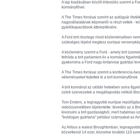
A lap kiadásában közölt értesülés szerint a Fo
kormányfővel.
A The Times forrásai szerint az autógyár illeté
nagyvállalatának képviselői is részt vettek - k
gyártókapacitások áttelepítésére.
A Ford brit részlege rövid közleményében nem 
szükséges lépést megtesz európai versenyké
A közlemény szerint a Ford - amely brit üzemei
felhívta a brit parlament és a kormány figyelmé
gyakorolna a Ford nagy-britanniai gyártási te
A The Times forrásai szerint a konferencia-be
véleményeket fejtettek ki a brit kormányfőnek.
A brit kormányt az utóbbi hetekben sorra figye
üzleti szervezetek a megállapodás nélküli Brex
Tom Enders, a legnagyobb európai repülőgépg
videóüzenetében kijelentette: tévedés az a Bre
kivonulni a brit gazdaságból, mert hatalmas ü
"boldogan gyártana" például szárnyakat az Ai
Az Airbus a walesi Broughtonban, legnagyobb 
közvetlenül 14 ezer, közvetve további 110 ezer