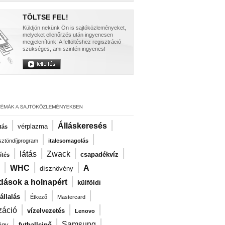
TÖLTSE FEL!
Küldjön nekünk Ön is sajtóközleményeket,
melyeket ellenőrzés után ingyenesen
megjelenítünk! A feltöltéshez regisztráció
szükséges, ami szintén ingyenes!
|
|
|
Álláskeresés
vérplazma
tás
|
|
ösztöndíjprogram
italcsomagolás
|
|
|
|
látás
Zwack
csapadékvíz
ítés
|
|
|
WHC
A
dísznövény
|
dások a holnapért
külföldi
|
|
|
llalás
Étkező
Mastercard
|
|
|
záció
vízelvezetés
Lenovo
|
|
|
Samsung
igy
futballcipő