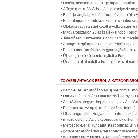
Hétévi mélyponton a brit gyáripar aktivitása
A Toyota és a BMW is kilátásba helyezte nagy
Bezárja angliai üzemét három éven belül a
Brit autóipar: meredeken zuhan az autógyárt
Globális szövetséget kötött a Volkswagen és
Magyarországon 20 százalékkal több Fordot a
Jelentősen visszaesne a brit turizmus megáll
A svájci megállapodás a követendő minta a B
Elektromos járműveket is gyárt a jövőben az 
Új szolgáltató központot nyitott a Ford
Új vállalatot alapított a Ford az önvezetőjár
TOVÁBBI ANYAGOK EBBŐL A KATEGÓRIÁBÓ
demo97.hu: Az autóápolás új horizontjai: m
Duna Autó: Gazdára talált az első Geely mod
AutoWallis: Vegyes képet mutatott az AutoWa
Polirtech.hu: Az ápolt autó eszközei: felni- é
Olcsobbgumi.hu: Hogyan találhatsz olcsóbb, 
mastroweld.hu: Az elektromos autók otthoni t
Mercedes-Benz Hungária: Kezdődik az új Me
gorent.hu: Autóbérlés a téli sportok szerelm
gardamax.hu: A traktorok kapcsolórendszerén