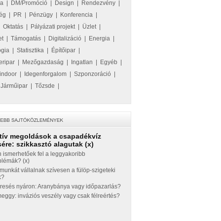
ka
|
DM/Promóció
|
Design
|
Rendezvény
|
ég
|
PR
|
Pénzügy
|
Konferencia
|
|
Oktatás
|
Pályázati projekt
|
Üzlet
|
et
|
Támogatás
|
Digitalizáció
|
Energia
|
ógia
|
Statisztika
|
Építőipar
|
eripar
|
Mezőgazdaság
|
Ingatlan
|
Egyéb
|
indoor
|
Idegenforgalom
|
Szponzoráció
|
|
Járműipar
|
Tőzsde
|
tív megoldások a csapadékvíz
ére: szikkasztó alagutak (x)
 ismerhetőek fel a leggyakoribb
blémák? (x)
munkát vállalnak szívesen a fülöp-szigeteki
k?
eresés nyáron: Aranybánya vagy időpazarlás?
ggy: inváziós veszély vagy csak félreértés?