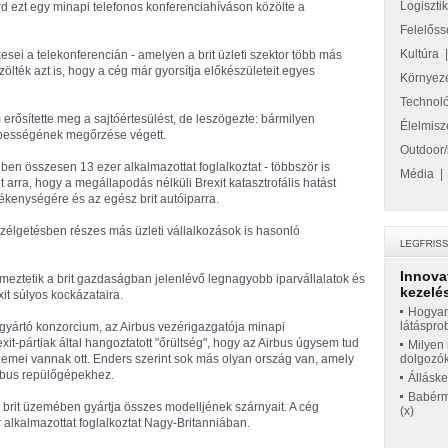
Logiszti
rd ezt egy minapi telefonos konferenciahíváson közölte a
Felelőss
Kultúra
kesei a telekonferencián - amelyen a brit üzleti szektor több más
özölték azt is, hogy a cég már gyorsítja előkészületeit egyes
Környez
Technol
erősítette meg a sajtóértesülést, de leszögezte: bármilyen
Élelmisz
pességének megőrzése végett.
Outdoor/
ben összesen 13 ezer alkalmazottat foglalkoztat - többször is
Média
t arra, hogy a megállapodás nélküli Brexit katasztrofális hatást
vékenységére és az egész brit autóiparra.
szélgetésben részes más üzleti vállalkozások is hasonló
Innova
lmeztetik a brit gazdaságban jelenlévő legnagyobb iparvállalatok és
kezelés
it súlyos kockázataira.
Hogyan
látáspro
yártó konzorcium, az Airbus vezérigazgatója minapi
xit-pártiak által hangoztatott "őrültség", hogy az Airbus úgysem tud
Milyen 
zemei vannak ott. Enders szerint sok más olyan ország van, amely
dolgozó
rbus repülőgépekhez.
Állásk
Babérme
brit üzemében gyártja összes modelljének szárnyait. A cég
(x)
 alkalmazottat foglalkoztat Nagy-Britanniában.