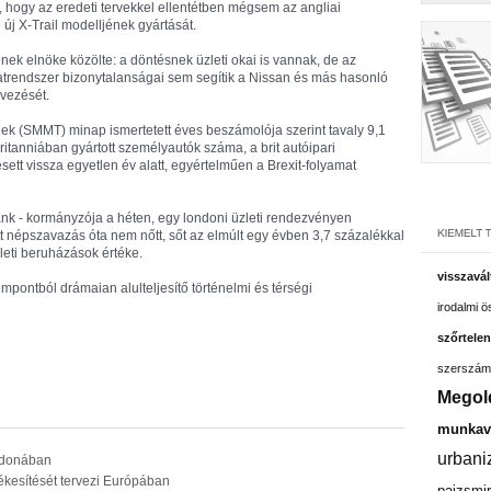
, hogy az eredeti tervekkel ellentétben mégsem az angliai
 X-Trail modelljének gyártását.
nek elnöke közölte: a döntésnek üzleti okai is vannak, de az
atrendszer bizonytalanságai sem segítik a Nissan és más hasonló
rvezését.
nek (SMMT) minap ismertetett éves beszámolója szerint tavaly 9,1
itanniában gyártott személyautók száma, a brit autóipari
ett vissza egyetlen év alatt, egyértelműen a Brexit-folyamat
ank - kormányzója a héten, egy londoni üzleti rendezvényen
tott népszavazás óta nem nőtt, sőt az elmúlt egy évben 3,7 százalékkal
leti beruházások értéke.
visszavál
mpontból drámaian alulteljesítő történelmi és térségi
irodalmi 
szőrtelen
szerszám
Megol
munkavá
urbani
jdonában
tékesítését tervezi Európában
pajzsmir