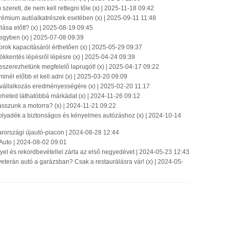
szereti, de nem kell rettegni tőle (x) | 2025-11-18 09:42
rémium autóalkatrészek esetében (x) | 2025-09-11 11:48
lása előtt? (x) | 2025-08-19 09:45
 egyben (x) | 2025-07-08 09:39
rok kapacitásáról érthetően (x) | 2025-05-29 09:37
sökkentés lépésről lépésre (x) | 2025-04-24 09:39
szerezhetünk megfelelő laprugót! (x) | 2025-04-17 09:22
minél előbb el kell adni (x) | 2025-03-20 09:09
vállalkozás eredményességére (x) | 2025-02-20 11:17
teheted láthatóbbá márkádat (x) | 2024-11-26 09:12
sszunk a motorra? (x) | 2024-11-21 09:22
folyadék a biztonságos és kényelmes autózáshoz (x) | 2024-10-14
arországi újautó-piacon | 2024-08-28 12:44
 Auto | 2024-08-02 09:01
el és rekordbevétellel zárta az első negyedévet | 2024-05-23 12:43
terán autó a garázsban? Csak a restaurálásra vár! (x) | 2024-05-