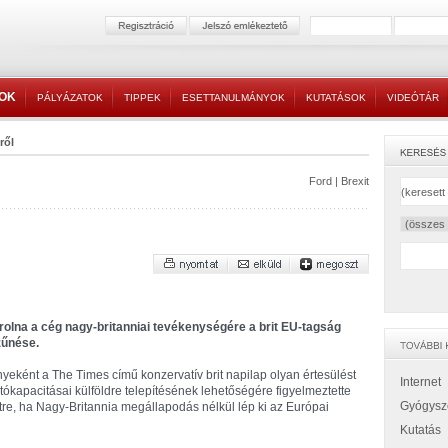
TOK
PÁLYÁZATOK
TIPPEK
ESETTANULMÁNYOK
KUTATÁSOK
VIDEÓTÁR
ről
Ford
|
Brexit
orolna a cég nagy-britanniai tevékenységére a brit EU-tagság
zűnése.
eként a The Times című konzervatív brit napilap olyan értesülést
Internet
tókapacitásai külföldre telepítésének lehetőségére figyelmeztette
Gyógysz
etre, ha Nagy-Britannia megállapodás nélkül lép ki az Európai
Kutatás