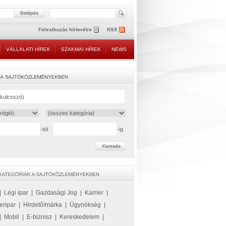
VÁLLALATI HÍREK
SZAKMAI HÍREK
NEWS
-tól
-ig
|
Légi ipar
|
Gazdasági Jog
|
Karrier
|
eripar
|
Hirdető/márka
|
Ügynökség
|
|
Mobil
|
E-biznisz
|
Kereskedelem
|