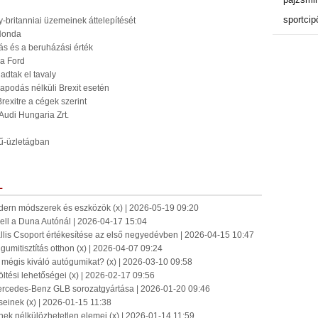
sportcip
-britanniai üzemeinek áttelepítését
 Honda
ás és a beruházási érték
 a Ford
dtak el tavaly
apodás nélküli Brexit esetén
rexitre a cégek szerint
Audi Hungaria Zrt.
mű-üzletágban
L
odern módszerek és eszközök (x) | 2026-05-19 09:20
ell a Duna Autónál | 2026-04-17 15:04
llis Csoport értékesítése az első negyedévben | 2026-04-15 10:47
s gumitisztítás otthon (x) | 2026-04-07 09:24
mégis kiváló autógumikat? (x) | 2026-03-10 09:58
öltési lehetőségei (x) | 2026-02-17 09:56
rcedes-Benz GLB sorozatgyártása | 2026-01-20 09:46
eseinek (x) | 2026-01-15 11:38
ek nélkülözhetetlen elemei (x) | 2026-01-14 11:59