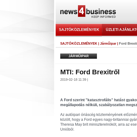
SAJTÓKÖZLEMÉNYEK
ÜZLETI AJÁNLA
SAJTÓKÖZLEMÉNYEK
|
Járműipar
|
Ford Brexit
JÁRMŰIPAR
MTI: Ford Brexitről
2019-02-18 11:39 |
A Ford szerint "katasztrofális" hatást gyak
megállapodás nélküli, szabályozatlan megs
Az autóipari óriáscég közleményének előzmény
közölt, hogy a Ford egyes nagy-britanniai gyár
Theresa May brit miniszterelnököt, arra az es
Unióból.