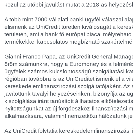
közül az utóbbi javulást mutat a 2018-as helyezés
A több mint 7000 vállalati banki ügyfél válaszai al
elismerik az UniCredit töretlen kiválóságát a ker
területén, ami a bank fő európai piacai mélyrehat
termékekkel kapcsolatos megbízható szakértelmé
Gianni Franco Papa, az UniCredit General Manag
öröm számunkra, hogy a Euromoney és a felméré
ügyfelek számos kulcsfontosságú szolgáltatási ka
régióban továbbra is az UniCreditet ismerik el a vi
kereskedelemfinanszírozási szolgáltatójaként. Az 
javítottunk tavalyi helyezéseinken, bizonyítja az ü
kiszolgálása iránt tanúsított állhatatos elkötelezet
nyitottságunkat az új forgóeszköz-finanszírozási
alkalmazására, valamint nemzetközi hálózatunk jel
Az UniCredit folytatja kereskedelemfinanszírozási