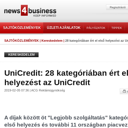
SAJTÓKÖZLEMÉNYEK
ÜZLETI AJÁNLATOK
PÁLYÁZATOK
TIPPEK
SAJTÓKÖZLEMÉNYEK
|
Kereskedelem
|
28 kategóriában ért el első helyezést az U
KERESKEDELEM
UniCredit: 28 kategóriában ért e
helyezést az UniCredit
2019-02-05 07:36 | ACG Reklámügynökség
A díjak között öt "Legjobb szolgáltatás" kategór
első helyezés és további 11 országban piacvez