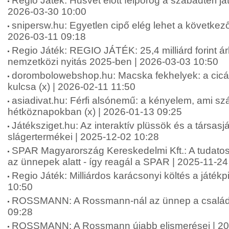
Regio Játék: Húsvét előtt felpörög a szabadtéri ját
2026-03-30 10:00
snipersw.hu: Egyetlen cipő elég lehet a következő
2026-03-11 09:18
Regio Játék: REGIO JÁTÉK: 25,4 milliárd forint á
nemzetközi nyitás 2025-ben | 2026-03-03 10:50
dorombolowebshop.hu: Macska fekhelyek: a cic
kulcsa (x) | 2026-02-11 11:50
asiadivat.hu: Férfi alsónemű: a kényelem, ami sz
hétköznapokban (x) | 2026-01-13 09:25
Játéksziget.hu: Az interaktív plüssök és a társas
slágertermékei | 2025-12-02 10:28
SPAR Magyarország Kereskedelmi Kft.: A tudatos
az ünnepek alatt - így reagál a SPAR | 2025-11-24
Regio Játék: Milliárdos karácsonyi költés a játék
10:50
ROSSMANN: A Rossmann-nál az ünnep a családró
09:28
ROSSMANN: A Rossmann újabb elismerései | 20