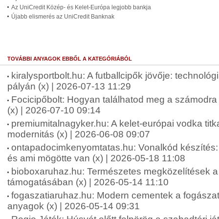
Az UniCredit Közép- és Kelet-Európa legjobb bankja
Újabb elismerés az UniCredit Banknak
TOVÁBBI ANYAGOK EBBŐL A KATEGÓRIÁBÓL
kiralysportbolt.hu: A futballcipők jövője: technológ
pályán (x) | 2026-07-13 11:29
Focicipőbolt: Hogyan találhatod meg a számodra 
(x) | 2026-07-10 09:14
premiumitalnagyker.hu: A kelet-európai vodka tit
modernitás (x) | 2026-06-08 09:07
ontapadocimkenyomtatas.hu: Vonalkód készíté
és ami mögötte van (x) | 2026-05-18 11:08
bioboxaruhaz.hu: Természetes megközelítések a f
támogatásában (x) | 2026-05-14 11:10
fogaszatiaruhaz.hu: Modern cementek a fogásza
anyagok (x) | 2026-05-14 09:31