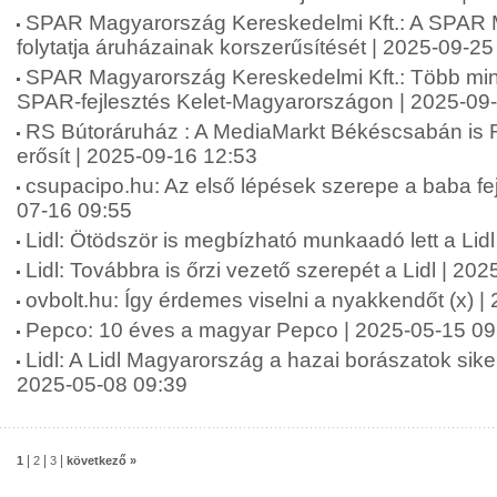
SPAR Magyarország Kereskedelmi Kft.: A SPAR
folytatja áruházainak korszerűsítését | 2025-09-25
SPAR Magyarország Kereskedelmi Kft.: Több mint 2
SPAR-fejlesztés Kelet-Magyarországon | 2025-09
RS Bútoráruház : A MediaMarkt Békéscsabán is 
erősít | 2025-09-16 12:53
csupacipo.hu: Az első lépések szerepe a baba fej
07-16 09:55
Lidl: Ötödször is megbízható munkaadó lett a Lid
Lidl: Továbbra is őrzi vezető szerepét a Lidl | 20
ovbolt.hu: Így érdemes viselni a nyakkendőt (x) 
Pepco: 10 éves a magyar Pepco | 2025-05-15 09
Lidl: A Lidl Magyarország a hazai borászatok siker
2025-05-08 09:39
|
|
|
1
2
3
következő »