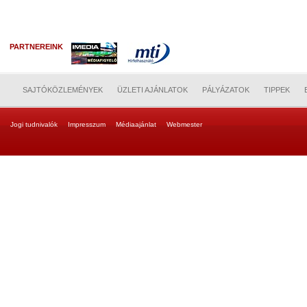
PARTNEREINK
SAJTÓKÖZLEMÉNYEK
ÜZLETI AJÁNLATOK
PÁLYÁZATOK
TIPPEK
Jogi tudnivalók
Impresszum
Médiaajánlat
Webmester