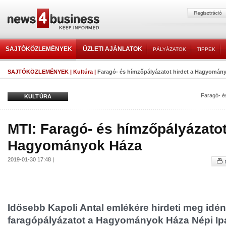
SAJTÓKÖZLEMÉNYEK
ÜZLETI AJÁNLATOK
PÁLYÁZATOK
TIPPEK
SAJTÓKÖZLEMÉNYEK
|
Kultúra
|
Faragó- és hímzőpályázatot hirdet a Hagyomán
Faragó- é
KULTÚRA
MTI: Faragó- és hímzőpályázatot
Hagyományok Háza
2019-01-30 17:48 |
Idősebb Kapoli Antal emlékére hirdeti meg idé
faragópályázatot a Hagyományok Háza Népi Ip