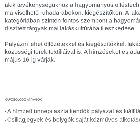
akik tevékenységükhöz a hagyományos öltéstech
ma viselhető ruhadarabokon, kiegészítőkön. A laká
kategóriában szintén fontos szempont a hagyom
díszített tárgyak mai lakáskultúrába illeszkedése.
Pályázni lehet öltözetekkel és kiegészítőkkel, lakás
közösségi terek textíliáival is. A hímzéseket és ad
május 16-ig várják.
A hímzett ünnepi asztalkendők pályázat és kiállít
Csillagjegyek és bolygók saját kézműves alkotás