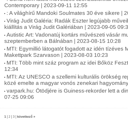
Contemporary | 2023-09-11 12:55
: A világhírű Mandoki Soulmates 30 éve sikere | 
Virág Judit Galéria: Radák Eszter legújabb műveib
kiállítás a Virág Judit Galériában | 2023-09-05 09:
Autistic Art: Vadonatúj kortárs művészeti vásár m
szeptemberben a Bálnában | 2023-08-15 10:28
MTI: Egymillió látogatót fogadott az idén tízéves
Makettpark Szarvason | 2023-08-03 10:23
MTI: Több mint száz program az idei Bőköz Feszt
12:34
MTI: Az UNESCO a szellemi kulturális örökség re
közé emelte a magyar vonós zenekari hagyományt
varpark.hu: Ötödjére is Guiness-rekorder lett a di
07-25 09:06
|
|
|
1
2
3
következő »