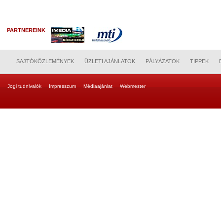
PARTNEREINK
SAJTÓKÖZLEMÉNYEK
ÜZLETI AJÁNLATOK
PÁLYÁZATOK
TIPPEK
Jogi tudnivalók
Impresszum
Médiaajánlat
Webmester