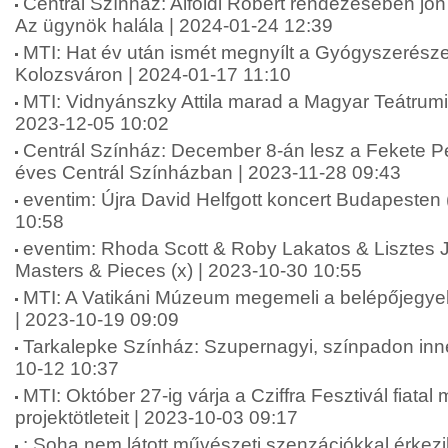
Centrál Színház: Alföldi Róbert rendezésében jö
Az ügynök halála | 2024-01-24 12:39
MTI: Hat év után ismét megnyílt a Gyógyszerész
Kolozsváron | 2024-01-17 11:10
MTI: Vidnyánszky Attila marad a Magyar Teátrumi
2023-12-05 10:02
Centrál Színház: December 8-án lesz a Fekete Pé
éves Centrál Színházban | 2023-11-28 09:43
eventim: Újra David Helfgott koncert Budapesten 
10:58
eventim: Rhoda Scott & Roby Lakatos & Lisztes
Masters & Pieces (x) | 2023-10-30 10:55
MTI: A Vatikáni Múzeum megemeli a belépőjegyek 
| 2023-10-19 09:09
Tarkalepke Színház: Szupernagyi, színpadon innen
10-12 10:37
MTI: Október 27-ig várja a Cziffra Fesztivál fiata
projektötleteit | 2023-10-03 09:17
: Soha nem látott művészeti szenzációkkal érkez