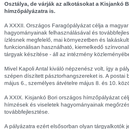
Osztálya, de várják az alkotásokat a Kisjankó 
hímzőpályázatra is.
A XXXII. Országos Faragópályázat célja a magyar
hagyományainak felhasználásával és továbbfejles
ízlésnek megfelelő, mai környezetben és lakáskul
funkcionálisan használható, kiemelkedő színvonal
tárgyak készítése - áll az intézmény közleményéb
Mivel Kapoli Antal kiváló népzenész volt, így a pál
szépen díszített pásztorhangszereket is. A postai 
május 6., személyes átvételre május 8. és 10. közö
A XXIX. Kisjankó Bori országos hímzőpályázat cél
hímzések és viseletek hagyományainak megőrzé
továbbfejlesztése.
A pályázatra ezért elsősorban olyan tárgyalkotók j