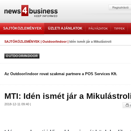
SAJTÓKÖZLEMÉNYEK
ÜZLETI AJÁNLATOK
PÁLYÁZATOK
TIPPEK
SAJTÓKÖZLEMÉNYEK
|
Outdoor/indoor
|
Idén ismét jár a Mikulástroli
OUTDOOR/INDOOR
Az Outdoor/indoor rovat szakmai partnere a POS Services Kft.
MTI: Idén ismét jár a Mikulástrol
2018-12-11 09:40 |