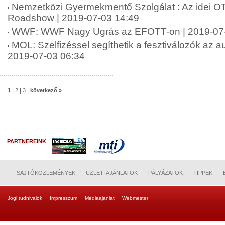
Nemzetközi Gyermekmentő Szolgálat : Az idei O
Roadshow | 2019-07-03 14:49
WWF: WWF Nagy Ugrás az EFOTT-on | 2019-07-
MOL: Szelfizéssel segíthetik a fesztiválozók az au
2019-07-03 06:34
|
|
|
1
2
3
következő »
PARTNEREINK
SAJTÓKÖZLEMÉNYEK
ÜZLETI AJÁNLATOK
PÁLYÁZATOK
TIPPEK
Jogi tudnivalók
Impresszum
Médiaajánlat
Webmester