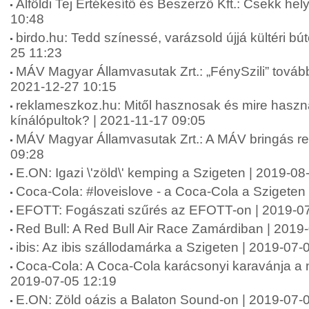
Alföldi Tej Értékesítő és Beszerző Kft.: Csekk hely
10:48
birdo.hu: Tedd színessé, varázsold újjá kültéri bút
25 11:23
MÁV Magyar Államvasutak Zrt.: „FénySzili” tovább 
2021-12-27 10:15
reklameszkoz.hu: Mitől hasznosak és mire haszn
kínálópultok? | 2021-11-17 09:05
MÁV Magyar Államvasutak Zrt.: A MÁV bringás re
09:28
E.ON: Igazi \'zöld\' kemping a Szigeten | 2019-08
Coca-Cola: #loveislove - a Coca-Cola a Szigeten
EFOTT: Fogászati szűrés az EFOTT-on | 2019-07
Red Bull: A Red Bull Air Race Zamárdiban | 2019
ibis: Az ibis szállodamárka a Szigeten | 2019-07-
Coca-Cola: A Coca-Cola karácsonyi karavánja a ny
2019-07-05 12:19
E.ON: Zöld oázis a Balaton Sound-on | 2019-07-