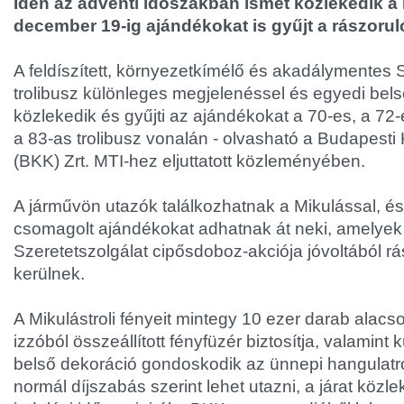
Idén az adventi időszakban ismét közlekedik a 
december 19-ig ajándékokat is gyűjt a rászoru
A feldíszített, környezetkímélő és akadálymentes 
trolibusz különleges megjelenéssel és egyedi bel
közlekedik és gyűjti az ajándékokat a 70-es, a 72-
a 83-as trolibusz vonalán - olvasható a Budapest
(BKK) Zrt. MTI-hez eljuttatott közleményében.
A járművön utazók találkozhatnak a Mikulással, 
csomagolt ajándékokat adhatnak át neki, amelyek 
Szeretetszolgálat cipősdoboz-akciója jóvoltából r
kerülnek.
A Mikulástroli fényeit mintegy 10 ezer darab alac
izzóból összeállított fényfüzér biztosítja, valamint
belső dekoráció gondoskodik az ünnepi hangulatról
normál díjszabás szerint lehet utazni, a járat közle