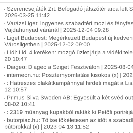
Szerencsejáték Zrt: Befogadó játszótér arca lett 
2026-03-25 11:42
VarázsLiget: Ingyenes szabadtéri mozi és fényfes
Vajdahunyad váránál | 2025-12-04 09:28
Liget Budapest: Megérkezett Budapest új kedven
Városligetben | 2025-12-02 09:00
Lidl: Lidl 4 keréken: mozgó üzlet járja a vidéki te
20 10:47
Diageo: Diageo a Sziget Fesztiválon | 2025-08-0
interneon.hu: Poszternyomtatási kisokos (x) | 20
: Hatrészes plakátkampánnyal hirdeti magát a Li
12 10:57
Primus-Silva Sweden AB: Egyesült a két svéd ou
08-02 10:41
: 2319 műanyag kupakból rakták ki Petőfi portréj
butorpiac.hu: Töltse tökéletesen az időt a szabad
bútorokkal (x) | 2023-04-13 11:52