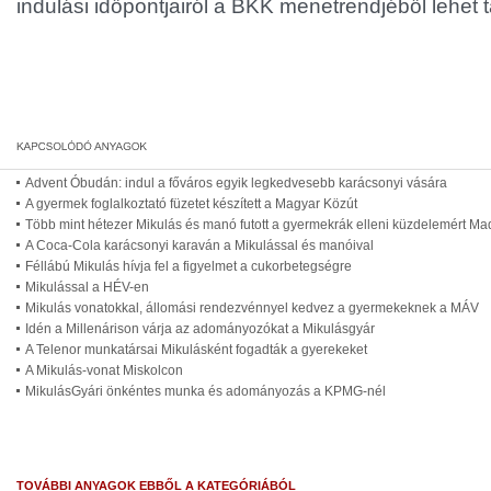
indulási időpontjairól a BKK menetrendjéből lehet 
Advent Óbudán: indul a főváros egyik legkedvesebb karácsonyi vására
A gyermek foglalkoztató füzetet készített a Magyar Közút
Több mint hétezer Mikulás és manó futott a gyermekrák elleni küzdelemért Ma
A Coca-Cola karácsonyi karaván a Mikulással és manóival
Féllábú Mikulás hívja fel a figyelmet a cukorbetegségre
Mikulással a HÉV-en
Mikulás vonatokkal, állomási rendezvénnyel kedvez a gyermekeknek a MÁV
Idén a Millenárison várja az adományozókat a Mikulásgyár
A Telenor munkatársai Mikulásként fogadták a gyerekeket
A Mikulás-vonat Miskolcon
MikulásGyári önkéntes munka és adományozás a KPMG-nél
TOVÁBBI ANYAGOK EBBŐL A KATEGÓRIÁBÓL