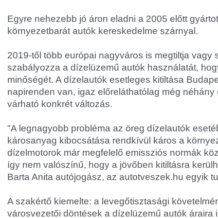
Egyre nehezebb jó áron eladni a 2005 előtt gyártot
környezetbarát autók kereskedelme szárnyal.
2019-től több európai nagyváros is megtiltja vagy
szabályozza a dízelüzemű autók használatát, hogy
minőségét. A dízelautók esetleges kitiltása Budape
napirenden van, igaz előreláthatólag még néhány
várható konkrét változás.
"A legnagyobb probléma az öreg dízelautók eseté
károsanyag kibocsátása rendkívül káros a környez
dízelmotorok már megfelelő emissziós normák köz
így nem valószínű, hogy a jövőben kitiltásra kerül
Barta Anita autójogász, az autotveszek.hu egyik t
A szakértő kiemelte: a levegőtisztasági követelmé
városvezetői döntések a dízelüzemű autók áraira i