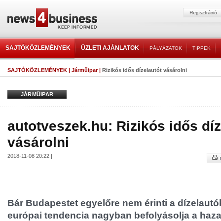
SAJTÓKÖZLEMÉNYEK
ÜZLETI AJÁNLATOK
PÁLYÁZATOK
TIPPEK
SAJTÓKÖZLEMÉNYEK
|
Járműipar
|
Rizikós idős dízelautót vásárolni
JÁRMŰIPAR
autotveszek.hu: Rizikós idős díz
vásárolni
2018-11-08 20:22 |
Bár Budapestet egyelőre nem érinti a dízelautók 
európai tendencia nagyban befolyásolja a hazai