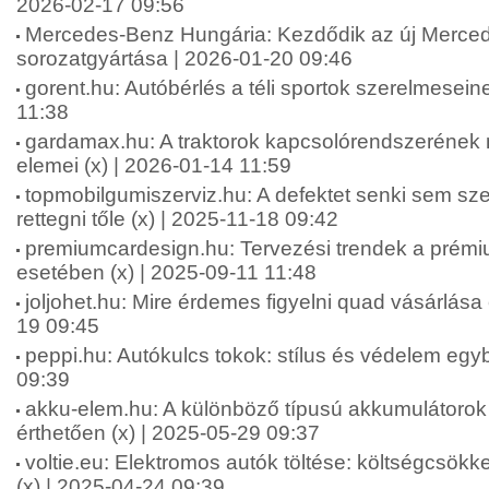
2026-02-17 09:56
Mercedes-Benz Hungária: Kezdődik az új Merc
sorozatgyártása | 2026-01-20 09:46
gorent.hu: Autóbérlés a téli sportok szerelmesein
11:38
gardamax.hu: A traktorok kapcsolórendszerének 
elemei (x) | 2026-01-14 11:59
topmobilgumiszerviz.hu: A defektet senki sem szer
rettegni tőle (x) | 2025-11-18 09:42
premiumcardesign.hu: Tervezési trendek a prémi
esetében (x) | 2025-09-11 11:48
joljohet.hu: Mire érdemes figyelni quad vásárlása e
19 09:45
peppi.hu: Autókulcs tokok: stílus és védelem egy
09:39
akku-elem.hu: A különböző típusú akkumulátorok
érthetően (x) | 2025-05-29 09:37
voltie.eu: Elektromos autók töltése: költségcsökk
(x) | 2025-04-24 09:39