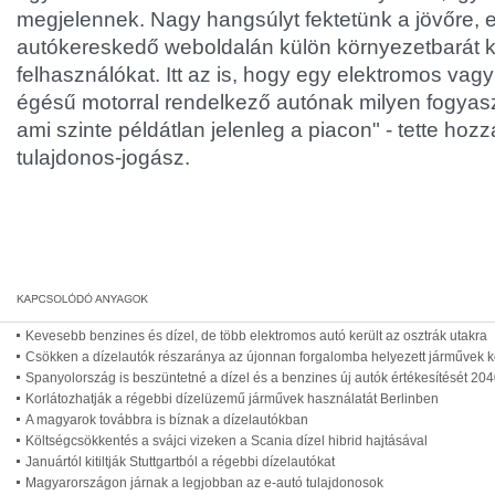
megjelennek. Nagy hangsúlyt fektetünk a jövőre, e
autókereskedő weboldalán külön környezetbarát ke
felhasználókat. Itt az is, hogy egy elektromos v
égésű motorral rendelkező autónak milyen fogyasz
ami szinte példátlan jelenleg a piacon" - tette hozz
tulajdonos-jogász.
Kevesebb benzines és dízel, de több elektromos autó került az osztrák utakra
Csökken a dízelautók részaránya az újonnan forgalomba helyezett járművek k
Spanyolország is beszüntetné a dízel és a benzines új autók értékesítését 204
Korlátozhatják a régebbi dízelüzemű járművek használatát Berlinben
A magyarok továbbra is bíznak a dízelautókban
Költségcsökkentés a svájci vizeken a Scania dízel hibrid hajtásával
Januártól kitiltják Stuttgartból a régebbi dízelautókat
Magyarországon járnak a legjobban az e-autó tulajdonosok