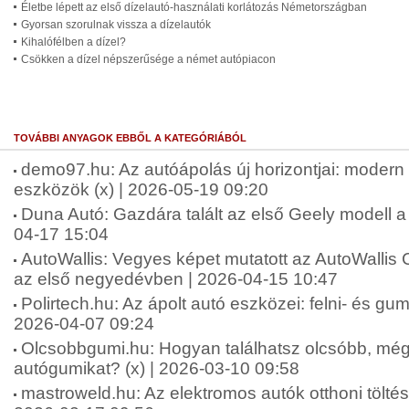
Életbe lépett az első dízelautó-használati korlátozás Németországban
Gyorsan szorulnak vissza a dízelautók
Kihalófélben a dízel?
Csökken a dízel népszerűsége a német autópiacon
TOVÁBBI ANYAGOK EBBŐL A KATEGÓRIÁBÓL
demo97.hu: Az autóápolás új horizontjai: moder
eszközök (x) | 2026-05-19 09:20
Duna Autó: Gazdára talált az első Geely modell a
04-17 15:04
AutoWallis: Vegyes képet mutatott az AutoWallis 
az első negyedévben | 2026-04-15 10:47
Polirtech.hu: Az ápolt autó eszközei: felni- és gumit
2026-04-07 09:24
Olcsobbgumi.hu: Hogyan találhatsz olcsóbb, mégi
autógumikat? (x) | 2026-03-10 09:58
mastroweld.hu: Az elektromos autók otthoni töltési