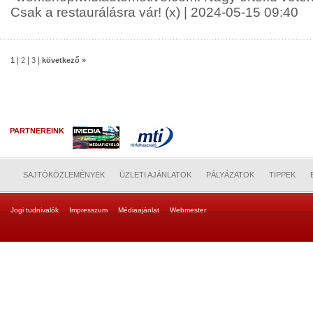
Csak a restaurálásra vár! (x) | 2024-05-15 09:40
|
|
|
1
2
3
következő »
PARTNEREINK
SAJTÓKÖZLEMÉNYEK
ÜZLETI AJÁNLATOK
PÁLYÁZATOK
TIPPEK
Jogi tudnivalók
Impresszum
Médiaajánlat
Webmester