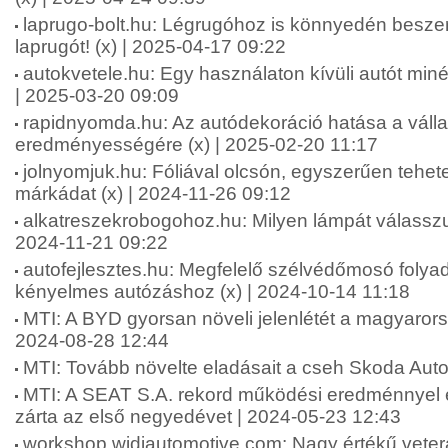
laprugo-bolt.hu: Légrugóhoz is könnyedén besze
laprugót! (x) | 2025-04-17 09:22
autokvetele.hu: Egy használaton kívüli autót minél 
| 2025-03-20 09:09
rapidnyomda.hu: Az autódekoráció hatása a váll
eredményességére (x) | 2025-02-20 11:17
jolnyomjuk.hu: Fóliával olcsón, egyszerűen tehet
márkádat (x) | 2024-11-26 09:12
alkatreszekrobogohoz.hu: Milyen lámpát válasszu
2024-11-21 09:22
autofejlesztes.hu: Megfelelő szélvédőmosó folya
kényelmes autózáshoz (x) | 2024-10-14 11:18
MTI: A BYD gyorsan növeli jelenlétét a magyarors
2024-08-28 12:44
MTI: Tovább növelte eladásait a cseh Skoda Auto
MTI: A SEAT S.A. rekord működési eredménnyel é
zárta az első negyedévet | 2024-05-23 12:43
workshop.widiautomotive.com: Nagy értékű vete