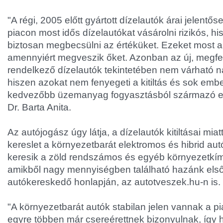
"A régi, 2005 előtt gyártott dízelautók árai jelentős
piacon most idős dízelautókat vásárolni rizikós, h
biztosan megbecsülni az értéküket. Ezeket most an
amennyiért megveszik őket. Azonban az új, megfe
rendelkező dízelautók tekintetében nem várható 
hiszen azokat nem fenyegeti a kitiltás és sok emb
kedvezőbb üzemanyag fogyasztásból származó elő
Dr. Barta Anita.
Az autójogász úgy látja, a dízelautók kitiltásai mia
kereslet a környezetbarát elektromos és hibrid au
keresik a zöld rendszámos és egyéb környezetkím
amikből nagy mennyiségben található hazánk els
autókereskedő honlapján, az autotveszek.hu-n is.
"A környezetbarát autók stabilan jelen vannak a pi
egyre többen már csereérettnek bizonyulnak, így h