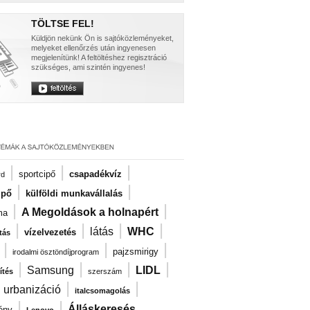
TÖLTSE FEL!
Küldjön nekünk Ön is sajtóközleményeket,
melyeket ellenőrzés után ingyenesen
megjelenítünk! A feltöltéshez regisztráció
szükséges, ami szintén ingyenes!
|
|
|
sportcipő
csapadékvíz
rd
|
|
ipő
külföldi munkavállalás
|
|
A Megoldások a holnapért
ma
|
|
|
|
látás
WHC
vízelvezetés
tás
|
|
|
pajzsmirigy
irodalmi ösztöndíjprogram
|
|
|
|
Samsung
LIDL
ítés
szerszám
|
|
|
urbanizáció
italcsomagolás
|
|
Álláskeresés
ény