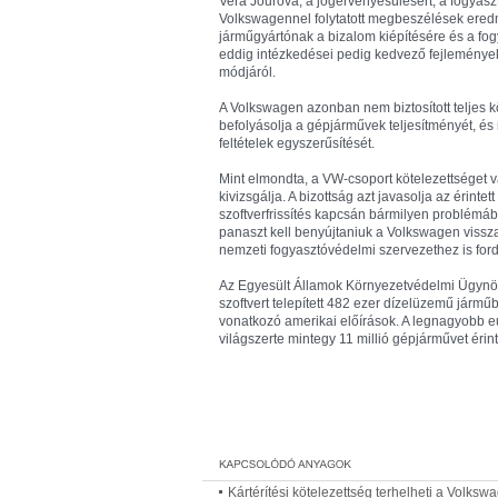
Vera Jourová, a jogérvényesülésért, a fogyaszt
Volkswagennel folytatott megbeszélések eredm
járműgyártónak a bizalom kiépítésére és a fogya
eddig intézkedései pedig kedvező fejlemények
módjáról.
A Volkswagen azonban nem biztosított teljes k
befolyásolja a gépjárművek teljesítményét, és
feltételek egyszerűsítését.
Mint elmondta, a VW-csoport kötelezettséget vá
kivizsgálja. A bizottság azt javasolja az érint
szoftverfrissítés kapcsán bármilyen problém
panaszt kell benyújtaniuk a Volkswagen vissza
nemzeti fogyasztóvédelmi szervezethez is for
Az Egyesült Államok Környezetvédelmi Ügyn
szoftvert telepített 482 ezer dízelüzemű járm
vonatkozó amerikai előírások. A legnagyobb eu
világszerte mintegy 11 millió gépjárművet érint
Kártérítési kötelezettség terhelheti a Volksw