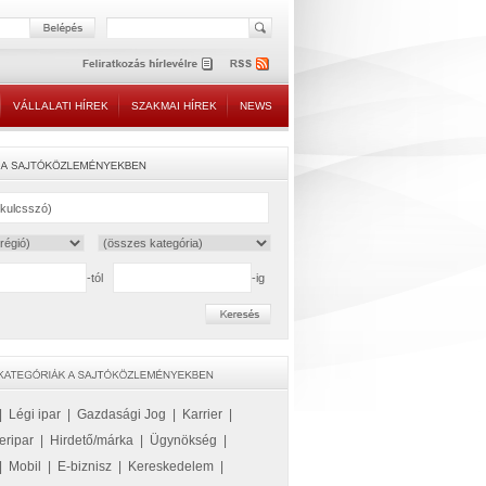
VÁLLALATI HÍREK
SZAKMAI HÍREK
NEWS
-tól
-ig
|
Légi ipar
|
Gazdasági Jog
|
Karrier
|
eripar
|
Hirdető/márka
|
Ügynökség
|
|
Mobil
|
E-biznisz
|
Kereskedelem
|