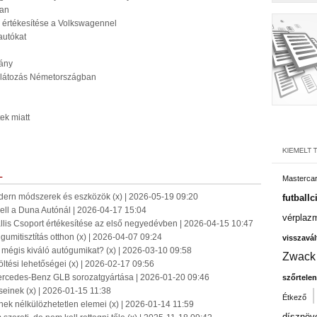
ban
k értékesítése a Volkswagennel
lautókat
mány
korlátozás Németországban
ek miatt
L
Masterca
odern módszerek és eszközök (x) | 2026-05-19 09:20
futballc
ell a Duna Autónál | 2026-04-17 15:04
vérplaz
llis Csoport értékesítése az első negyedévben | 2026-04-15 10:47
s gumitisztítás otthon (x) | 2026-04-07 09:24
visszavál
mégis kiváló autógumikat? (x) | 2026-03-10 09:58
Zwack
öltési lehetőségei (x) | 2026-02-17 09:56
rcedes-Benz GLB sorozatgyártása | 2026-01-20 09:46
szőrtelen
eseinek (x) | 2026-01-15 11:38
Étkező
ek nélkülözhetetlen elemei (x) | 2026-01-14 11:59
dísznöv