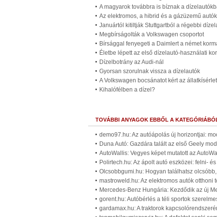
A magyarok továbbra is bíznak a dízelautók
Az elektromos, a hibrid és a gázüzemű autó
Januártól kitiltják Stuttgartból a régebbi díze
Megbírságolták a Volkswagen csoportot
Bírsággal fenyegeti a Daimlert a német kor
Életbe lépett az első dízelautó-használati 
Dízelbotrány az Audi-nál
Gyorsan szorulnak vissza a dízelautók
A Volkswagen bocsánatot kért az állatkísérlet
Kihalófélben a dízel?
TOVÁBBI ANYAGOK EBBŐL A KATEGÓRIÁBÓ
demo97.hu: Az autóápolás új horizontjai: m
Duna Autó: Gazdára talált az első Geely mod
AutoWallis: Vegyes képet mutatott az AutoWa
Polirtech.hu: Az ápolt autó eszközei: felni- é
Olcsobbgumi.hu: Hogyan találhatsz olcsóbb, 
mastroweld.hu: Az elektromos autók otthoni t
Mercedes-Benz Hungária: Kezdődik az új Me
gorent.hu: Autóbérlés a téli sportok szerelm
gardamax.hu: A traktorok kapcsolórendszerén