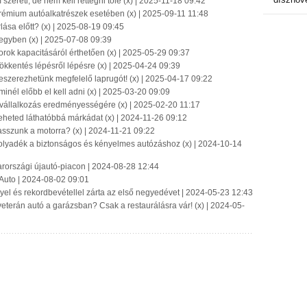
szereti, de nem kell rettegni tőle (x) | 2025-11-18 09:42
rémium autóalkatrészek esetében (x) | 2025-09-11 11:48
lása előtt? (x) | 2025-08-19 09:45
 egyben (x) | 2025-07-08 09:39
rok kapacitásáról érthetően (x) | 2025-05-29 09:37
sökkentés lépésről lépésre (x) | 2025-04-24 09:39
szerezhetünk megfelelő laprugót! (x) | 2025-04-17 09:22
minél előbb el kell adni (x) | 2025-03-20 09:09
vállalkozás eredményességére (x) | 2025-02-20 11:17
teheted láthatóbbá márkádat (x) | 2024-11-26 09:12
sszunk a motorra? (x) | 2024-11-21 09:22
folyadék a biztonságos és kényelmes autózáshoz (x) | 2024-10-14
arországi újautó-piacon | 2024-08-28 12:44
 Auto | 2024-08-02 09:01
el és rekordbevétellel zárta az első negyedévet | 2024-05-23 12:43
terán autó a garázsban? Csak a restaurálásra vár! (x) | 2024-05-