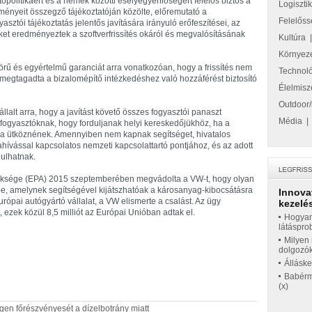
ópolitikáért és a nemek közötti esélyegyenlőségért felelős biztos a
Logiszti
ényeit összegző tájékoztatóján közölte, előremutató a
Felelőss
sztói tájékoztatás jelentős javítására irányuló erőfeszítései, az
et eredményeztek a szoftverfrissítés okáról és megvalósításának
Kultúra
Környez
örű és egyértelmű garanciát arra vonatkozóan, hogy a frissítés nem
Technol
 megtagadta a bizalomépítő intézkedéshez való hozzáférést biztosító
Élelmisz
Outdoor/
llalt arra, hogy a javítást követő összes fogyasztói panaszt
Média
ett fogyasztóknak, hogy forduljanak helyi kereskedőjükhöz, ha a
ába ütköznének. Amennyiben nem kapnak segítséget, hivatalos
hívással kapcsolatos nemzeti kapcsolattartó pontjához, és az adott
dulhatnak.
öksége (EPA) 2015 szeptemberében megvádolta a VW-t, hogy olyan
űbe, amelynek segítségével kijátszhatóak a károsanyag-kibocsátásra
Innova
rópai autógyártó vállalat, a VW elismerte a csalást. Az ügy
kezelés
, ezek közül 8,5 milliót az Európai Unióban adtak el.
Hogyan
látáspro
Milyen 
dolgozó
Állásk
Babérme
(x)
agen főrészvényesét a dízelbotrány miatt