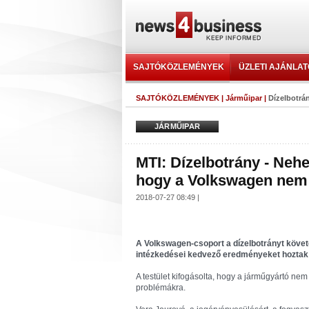
SAJTÓKÖZLEMÉNYEK
ÜZLETI AJÁNLA
SAJTÓKÖZLEMÉNYEK
|
Járműipar
|
Dízelbotrá
JÁRMŰIPAR
MTI: Dízelbotrány - Neh
hogy a Volkswagen nem v
2018-07-27 08:49 |
A Volkswagen-csoport a dízelbotrányt követő
intézkedései kedvező eredményeket hoztak a
A testület kifogásolta, hogy a járműgyártó nem 
problémákra.