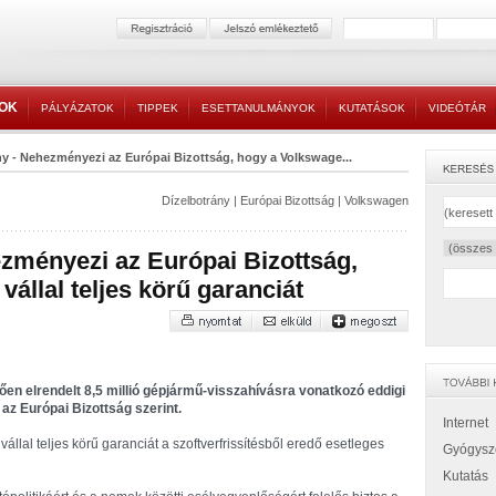
TOK
PÁLYÁZATOK
TIPPEK
ESETTANULMÁNYOK
KUTATÁSOK
VIDEÓTÁR
ny - Nehezményezi az Európai Bizottság, hogy a Volkswage...
Dízelbotrány
|
Európai Bizottság
|
Volkswagen
ezményezi az Európai Bizottság,
állal teljes körű garanciát
en elrendelt 8,5 millió gépjármű-visszahívásra vonatkozó eddigi
z Európai Bizottság szerint.
Internet
vállal teljes körű garanciát a szoftverfrissítésből eredő esetleges
Gyógysz
Kutatás