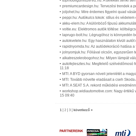
topmobilgumiszerviz.hu: A defektet senki sem 
premiumcardesign.hu: Tervezési trendek a p
joljohet.hu: Mire érdemes figyelni quad vásár
peppi.hu: Autókulcs tokok: stílus és védelem
akku-elem.hu: A különböző típusú akkumuláto
voltie.eu: Elektromos autók töltése: költségc
laprugo-bolt.hu: Légrugóhoz is könnyedén be
autokvetele.hu: Egy használaton kívüli autót 
rapidnyomda.hu: Az autódekoráció hatása a 
jolnyomjuk.hu: Fóliával olcsón, egyszerűen 
alkatreszekrobogohoz.hu: Milyen lámpát vála
autofejlesztes.hu: Megfelelő szélvédőmosó 
11:18
MTI: A BYD gyorsan növeli jelenlétét a magy
MTI: Tovább növelte eladásait a cseh Skoda
MTI: A SEAT S.A. rekord működési eredménny
workshop.widiautomotive.com: Nagy értékű ve
15 09:40
|
|
|
1
2
3
következő »
PARTNEREINK