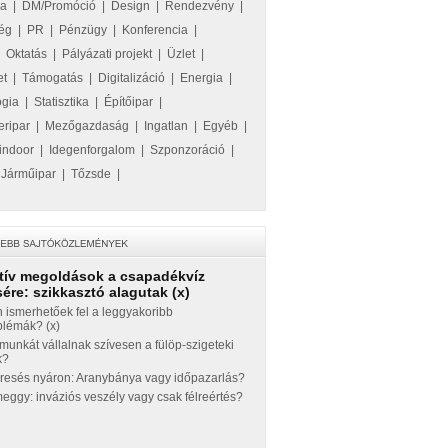
ka
|
DM/Promóció
|
Design
|
Rendezvény
|
ég
|
PR
|
Pénzügy
|
Konferencia
|
|
Oktatás
|
Pályázati projekt
|
Üzlet
|
et
|
Támogatás
|
Digitalizáció
|
Energia
|
ógia
|
Statisztika
|
Építőipar
|
eripar
|
Mezőgazdaság
|
Ingatlan
|
Egyéb
|
indoor
|
Idegenforgalom
|
Szponzoráció
|
|
Járműipar
|
Tőzsde
|
tív megoldások a csapadékvíz
ére: szikkasztó alagutak (x)
 ismerhetőek fel a leggyakoribb
blémák? (x)
munkát vállalnak szívesen a fülöp-szigeteki
k?
eresés nyáron: Aranybánya vagy időpazarlás?
ggy: inváziós veszély vagy csak félreértés?