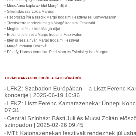
2319 műanyag kupakból rakták ki Petőfi portréját
Mécs Anna kapta az idei Margó-díjat
Sikerlistás szerzők a Margón
Hét ország írói a tizedik Margó Irodalmi Fesztivál és Könyvvásáron
Tizedszerre rendezik meg a Margó Irodalmi Fesztivált
Meghirdették az idei Margó-díjat
Erős női jelenlét a Margó Irodalmi Fesztiválon
Idén is lesz a nyári Margó Irodalmi Fesztivál
Margó Irodalmi Fesztivál
Péterfy, Harcsa Veronika, Petri-slam és Esterházy is a Margón
TOVÁBBI ANYAGOK EBBŐL A KATEGÓRIÁBÓL
LFKZ: Szabadon Európában – a Liszt Ferenc K
koncertje | 2025-06-19 10:36
LFKZ: Liszt Ferenc Kamarazenekar Ünnepi Konce
07:31
Centrál Színház: Básti Juli és Mucsi Zoltán elősz
színpadon | 2025-02-26 09:45
MTI: Katonazenekari fesztivált rendeznek július