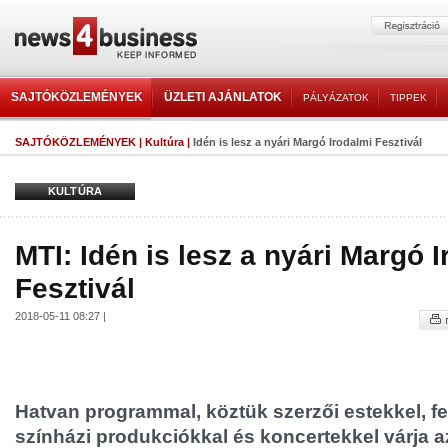
SAJTÓKÖZLEMÉNYEK
ÜZLETI AJÁNLATOK
PÁLYÁZATOK
TIPPEK
SAJTÓKÖZLEMÉNYEK
|
Kultúra
|
Idén is lesz a nyári Margó Irodalmi Fesztivál
KULTÚRA
MTI: Idén is lesz a nyári Margó 
Fesztivál
2018-05-11 08:27 |
Hatvan programmal, köztük szerzői estekkel, f
színházi produkciókkal és koncertekkel várja a