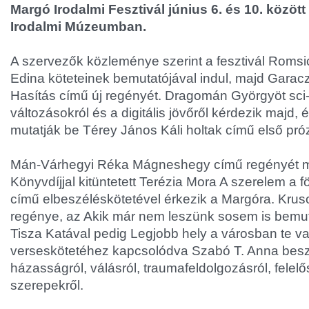
Margó Irodalmi Fesztivál június 6. és 10. között
Irodalmi Múzeumban.
A szervezők közleménye szerint a fesztivál Roms
Edina köteteinek bemutatójával indul, majd Garacz
Hasítás című új regényét. Dragomán Györgyöt sci-fi
változásokról és a digitális jövőről kérdezik majd, 
mutatják be Térey János Káli holtak című első pró
Mán-Várhegyi Réka Mágneshegy című regényét mu
Könyvdíjjal kitüntetett Terézia Mora A szerelem a f
című elbeszéléskötetével érkezik a Margóra. Kru
regénye, az Akik már nem leszünk sosem is bemuta
Tisza Katával pedig Legjobb hely a városban te v
verseskötetéhez kapcsolódva Szabó T. Anna besz
házasságról, válásról, traumafeldolgozásról, felelő
szerepekről.