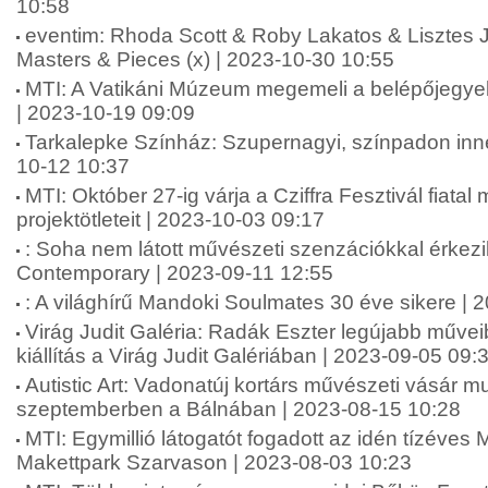
10:58
eventim: Rhoda Scott & Roby Lakatos & Lisztes
Masters & Pieces (x) | 2023-10-30 10:55
MTI: A Vatikáni Múzeum megemeli a belépőjegyek 
| 2023-10-19 09:09
Tarkalepke Színház: Szupernagyi, színpadon innen
10-12 10:37
MTI: Október 27-ig várja a Cziffra Fesztivál fiata
projektötleteit | 2023-10-03 09:17
: Soha nem látott művészeti szenzációkkal érkez
Contemporary | 2023-09-11 12:55
: A világhírű Mandoki Soulmates 30 éve sikere | 
Virág Judit Galéria: Radák Eszter legújabb műveib
kiállítás a Virág Judit Galériában | 2023-09-05 09:
Autistic Art: Vadonatúj kortárs művészeti vásár m
szeptemberben a Bálnában | 2023-08-15 10:28
MTI: Egymillió látogatót fogadott az idén tízéves
Makettpark Szarvason | 2023-08-03 10:23