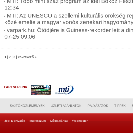
MTI: Több mint száz program az idei Bőköz Feszt
12:34
MTI: Az UNESCO a szellemi kulturális örökség re
közé emelte a magyar vonós zenekari hagyományt
varpark.hu: Ötödjére is Guiness-rekorder lett a di
07-25 09:06
|
|
|
1
2
3
következő »
PARTNEREINK
SAJTÓKÖZLEMÉNYEK
ÜZLETI AJÁNLATOK
PÁLYÁZATOK
TIPPEK
Jogi tudnivalók
Impresszum
Médiaajánlat
Webmester