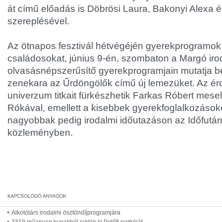
át című előadás is Döbrösi Laura, Bakonyi Alexa
szereplésével.
Az ötnapos fesztivál hétvégéjén gyerekprogramok 
családosokat, június 9-én, szombaton a Margó iro
olvasásnépszerűsítő gyerekprogramjain mutatja be
zenekara az Űrdöngölők című új lemezüket. Az ér
univerzum titkait fürkészhetik Farkas Róbert mes
Rókával, emellett a kisebbek gyerekfoglalkozások
nagyobbak pedig irodalmi időutazáson az Időfutárr
közleményben.
Alkotótárs irodalmi ösztöndíjprogramjára