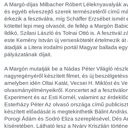
A Margó-díjas Milbacher Róbert Léleknyavalyák a
és egyéb elveszejtő szerek természetéről című má
érkezik a fesztiválra, míg Schäffer Erzsébet ismét
kötettel lepi meg olvasóit, de fellép a Margón Babi
Ildikó, Szilasi László és Tolnai Ottó is. A fesztivál
este Kemény István új verseskötetét értelmezik át 
átadják a Litera irodalmi portál Magyar ballada eg
pályázatának díjait.
A Margón mutatják be a Nádas Péter Világló részl
nagyregényéről készített filmet, és új beszélgetésso
amelyben idén Oltai Katát, Vecsei H. Miklóst és Ve
olvasmányélményeikről. Koncertet ad a fesztiválo
Experiment és az Esti Kornél, valamint az érdekl
Esterházy Péter Az olvasó országa című publiciszt
készített előadását is megtekinthetik Bálint Andrá
Porogi Ádám és Sodró Eliza szereplésével, Dés A
kíséretében. Látható lesz a Nyáry Krisztián történet