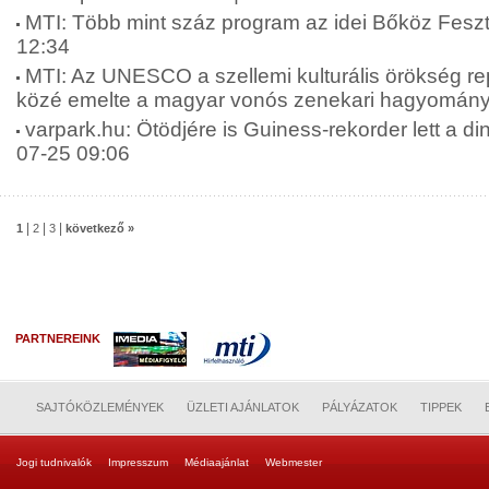
MTI: Több mint száz program az idei Bőköz Feszt
12:34
MTI: Az UNESCO a szellemi kulturális örökség re
közé emelte a magyar vonós zenekari hagyományt
varpark.hu: Ötödjére is Guiness-rekorder lett a di
07-25 09:06
|
|
|
1
2
3
következő »
PARTNEREINK
SAJTÓKÖZLEMÉNYEK
ÜZLETI AJÁNLATOK
PÁLYÁZATOK
TIPPEK
Jogi tudnivalók
Impresszum
Médiaajánlat
Webmester