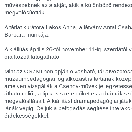
művészeknek az alakját, akik a különböző rendez
megvalósították.
A tárlat kurátora Lakos Anna, a látvány Antal Csaba
Barbara munkája.
A kiállítás április 26-tól november 11-ig, szerdától
óra között látogatható.
Mint az OSZMI honlapján olvasható, tárlatvezetés
múzeumpedagógiai foglalkozást is tartanak közép
amelyen vizsgálják a Csehov-művek jellegzetesség
átható miliőt, a tipikus szereplőket és a drámák sz
megvalósításait. A kiállítást drámapedagógiai játé
járják végig. Céljuk a befogadás segítése interakci
érdekességekkel.