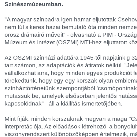
Színészmúzeumban.
"A magyar színpadra igen hamar eljutottak Csehov 
nem túl sikeres hazai bemutató óta minden nemzed
orosz drámaíró műveit" - olvasható a PIM - Ország
Múzeum és Intézet (OSZMI) MTI-hez eljuttatott k
Az OSZMI színházi adattára 1945-től napjainkig 
tart számon, az adaptációk és átiratok nélkül. "Jel
vállalkozhat arra, hogy minden egyes produkciót fe
törekedtünk, hogy egy-egy korszak olyan emblema
színháztörténetünk szempontjából 'csomópontnak'
mutassuk be, amelyek elsősorban jelentős hatáss
kapcsolódnak" - áll a kiállítás ismertetőjében.
Mint írják, minden korszaknak megvan a maga "C
interpretációja. Az előadások létrehozói a bonyolul
viszonyrendszert különbözőképpen értelmezik, m