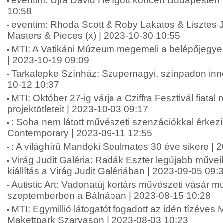
eventim: Újra David Helfgott koncert Budapesten 
10:58
eventim: Rhoda Scott & Roby Lakatos & Lisztes
Masters & Pieces (x) | 2023-10-30 10:55
MTI: A Vatikáni Múzeum megemeli a belépőjegyek 
| 2023-10-19 09:09
Tarkalepke Színház: Szupernagyi, színpadon innen
10-12 10:37
MTI: Október 27-ig várja a Cziffra Fesztivál fiata
projektötleteit | 2023-10-03 09:17
: Soha nem látott művészeti szenzációkkal érkez
Contemporary | 2023-09-11 12:55
: A világhírű Mandoki Soulmates 30 éve sikere | 
Virág Judit Galéria: Radák Eszter legújabb műveib
kiállítás a Virág Judit Galériában | 2023-09-05 09:
Autistic Art: Vadonatúj kortárs művészeti vásár m
szeptemberben a Bálnában | 2023-08-15 10:28
MTI: Egymillió látogatót fogadott az idén tízéves
Makettpark Szarvason | 2023-08-03 10:23