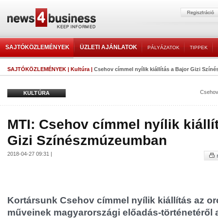
SAJTÓKÖZLEMÉNYEK
ÜZLETI AJÁNLATOK
PÁLYÁZATOK
TIPPEK
SAJTÓKÖZLEMÉNYEK
|
Kultúra
|
Csehov címmel nyílik kiállítás a Bajor Gizi Sz
Cseho
KULTÚRA
MTI: Csehov címmel nyílik kiállí
Gizi Színészmúzeumban
2018-04-27 09:31 |
Kortársunk Csehov címmel nyílik kiállítás az o
műveinek magyarországi előadás-történetéről a