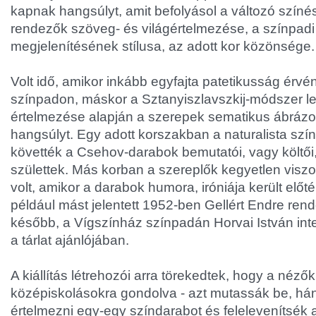
kapnak hangsúlyt, amit befolyásol a változó színész
rendezők szöveg- és világértelmezése, a színpadi
megjelenítésének stílusa, az adott kor közönsége.
Volt idő, amikor inkább egyfajta patetikusság érvé
színpadon, máskor a Sztanyiszlavszkij-módszer l
értelmezése alapján a szerepek sematikus ábrázo
hangsúlyt. Egy adott korszakban a naturalista sz
követték a Csehov-darabok bemutatói, vagy költői,
születtek. Más korban a szereplők kegyetlen viszon
volt, amikor a darabok humora, iróniája került előt
például mást jelentett 1952-ben Gellért Endre ren
később, a Vígszínház színpadán Horvai István inter
a tárlat ajánlójában.
A kiállítás létrehozói arra törekedtek, hogy a néző
középiskolásokra gondolva - azt mutassák be, há
értelmezni egy-egy színdarabot és felelevenítsék