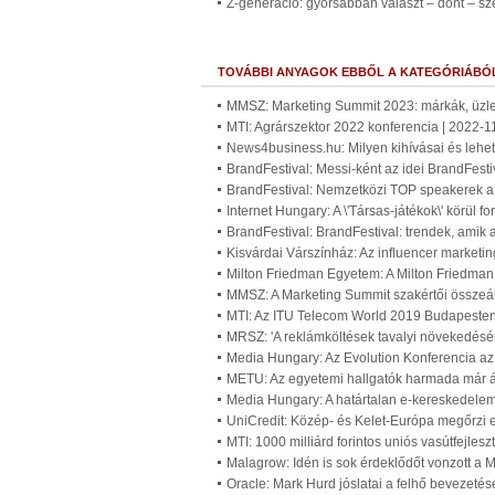
Z-generáció: gyorsabban választ – dönt – sz
TOVÁBBI ANYAGOK EBBŐL A KATEGÓRIÁBÓ
MMSZ: Marketing Summit 2023: márkák, üzlet
MTI: Agrárszektor 2022 konferencia | 2022-1
News4business.hu: Milyen kihívásai és lehe
BrandFestival: Messi-ként az idei BrandFest
BrandFestival: Nemzetközi TOP speakerek a
Internet Hungary: A \'Társas-játékok\' körül 
BrandFestival: BrandFestival: trendek, amik 
Kisvárdai Várszínház: Az influencer marketi
Milton Friedman Egyetem: A Milton Friedman
MMSZ: A Marketing Summit szakértői összeáll
MTI: Az ITU Telecom World 2019 Budapesten
MRSZ: 'A reklámköltések tavalyi növekedésén
Media Hungary: Az Evolution Konferencia az 
METU: Az egyetemi hallgatók harmada már át
Media Hungary: A határtalan e-kereskedelem 
UniCredit: Közép- és Kelet-Európa megőrzi
MTI: 1000 milliárd forintos uniós vasútfejles
Malagrow: Idén is sok érdeklődőt vonzott a
Oracle: Mark Hurd jóslatai a felhő bevezetés