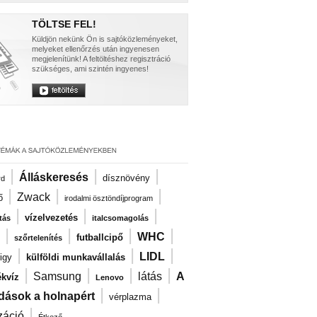
TÖLTSE FEL!
Küldjön nekünk Ön is sajtóközleményeket,
melyeket ellenőrzés után ingyenesen
megjelenítünk! A feltöltéshez regisztráció
szükséges, ami szintén ingyenes!
|
|
|
Álláskeresés
dísznövény
rd
|
|
|
Zwack
ő
irodalmi ösztöndíjprogram
|
|
|
vízelvezetés
tás
italcsomagolás
|
|
|
|
WHC
futballcipő
szőrtelenítés
|
|
|
LIDL
igy
külföldi munkavállalás
|
|
|
|
Samsung
látás
A
kvíz
Lenovo
|
|
dások a holnapért
vérplazma
|
záció