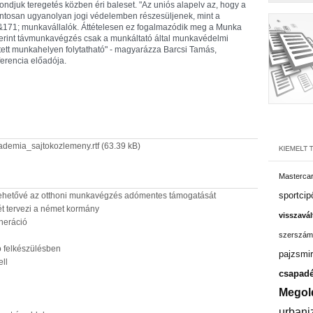
ondjuk teregetés közben éri baleset. "Az uniós alapelv az, hogy a
ontosan ugyanolyan jogi védelemben részesüljenek, mint a
&
171; munkavállalók. Áttételesen ez fogalmazódik meg a Munka
rint távmunkavégzés csak a munkáltató által munkavédelmi
ett munkahelyen folytatható" - magyarázza Barcsi Tamás,
erencia előadója.
demia_sajtokozlemeny.rtf
(63.39 kB)
Masterca
sportcip
 lehetővé az otthoni munkavégzés adómentes támogatását
t tervezi a német kormány
visszavál
neráció
szerszám
 felkészülésben
pajzsmir
ll
csapadé
Megol
urbani