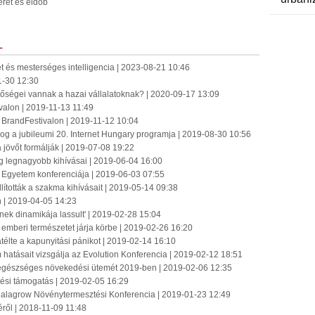
eret és eldob
L
 és mesterséges intelligencia | 2023-08-21 10:46
1-30 12:30
tőségei vannak a hazai vállalatoknak? | 2020-09-17 13:09
ivalon | 2019-11-13 11:49
 BrandFestivalon | 2019-11-12 10:04
forog a jubileumi 20. Internet Hungary programja | 2019-08-30 10:56
a jövőt formálják | 2019-07-08 19:22
ng legnagyobb kihívásai | 2019-06-04 16:00
 Egyetem konferenciája | 2019-06-03 07:55
ították a szakma kihívásait | 2019-05-14 09:38
 | 2019-04-05 14:23
ek dinamikája lassult' | 2019-02-28 15:04
emberi természetet járja körbe | 2019-02-26 16:20
élte a kapunyitási pánikot | 2019-02-14 16:10
hatásait vizsgálja az Evolution Konferencia | 2019-02-12 18:51
 egészséges növekedési ütemét 2019-ben | 2019-02-06 12:35
ztési támogatás | 2019-02-05 16:29
 Malagrow Növénytermesztési Konferencia | 2019-01-23 12:49
éről | 2018-11-09 11:48