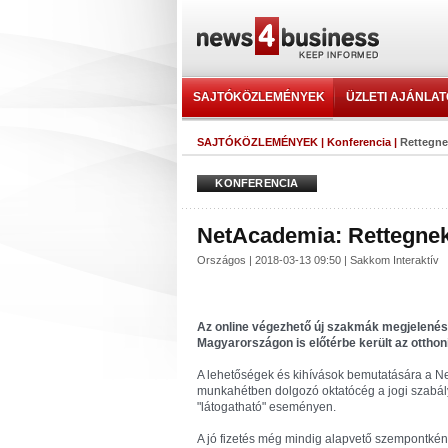
SAJTÓKÖZLEMÉNYEK
ÜZLETI AJÁNLA
SAJTÓKÖZLEMÉNYEK
|
Konferencia
|
Rettegne
KONFERENCIA
NetAcademia: Rettegnek
Országos | 2018-03-13 09:50 | Sakkom Interaktív
Az online végezhető új szakmák megjelenés
Magyarországon is előtérbe került az ottho
A lehetőségek és kihívások bemutatására a N
munkahétben dolgozó oktatócég a jogi szabályo
"látogatható" eseményen.
A jó fizetés még mindig alapvető szempontké