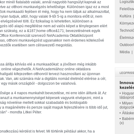
Logiszti
or minél fiatalabb valaki, annál nagyobb hangsúlyt kapnak az
lletve az otthoni munkavégzés lehetősége. Különösen igaz ez a most
Felelőss
"Sok munkaadó fejében él még, hogy ha nem látjuk az alkalmazottat,
Kultúra
an tudjuk, attól, hogy valaki 9-től 5-ig a monitora előtt ül, nem
elvégzésével tölti. Ez fizikailag is lehetetlen, különösen a
Környez
égzés idő alapú megítélése nem ad valós képet a ténylegesen elért
Technol
an szükség, ez a &
187;home office&
171; bevezetésének egyik
me Office Konferenciát szervező NetAcademia Oktatóközpont
Élelmisz
lmas, otthoni munkavégzést ugyanakkor nem érdemes kötelezővé
Outdoor/
 a kezdők esetében sem célravezető megoldás.
Média
sa állítja kihívás elé a munkaadókat: a jövőben még inkább
 online végezhetők. A NetAcademiához online oktatásra
allgató kifejezetten otthonról tervezi hasznosítani az újonnan
ak. Van, aki számára már a digitális nomád életmód elérése a cél,
Innova
r egy másik országból - dolgozzon be valahová.
kezelés
sége a 4 napos munkahét bevezetése, mi erre idén álltunk át. Az
Hogyan
látáspro
ugyanazt a munkamennyiséget képesek vagyunk elvégezni, mint a
yság növelése mellett sokkal szabadabb és boldogabb
Milyen 
y a magánéletre és persze saját maguk fejlesztésére is több idő jut,
dolgozó
ián" - mondta Litkei Péter.
Állásk
Babérme
(x)
atkozású kérdést is felvet. Mi történik például akkor, ha a