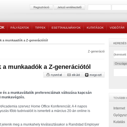
TOK
PÁLYÁZATOK
TIPPEK
ESETTANULMÁNYOK
KUTATÁSOK
VIDEÓTÁR
k a munkaadók a Z-generációtól
Z-generáció
 a munkaadók a Z-generációtól
e és a munkavállalók preferenciáinak változása kapcsán
ni munkavégzés.
etAcademia szervez Home Office Konferenciát. A 4 napos
Internet
zás főbb tudnivalóit is ismerteti a március 20-án online is
Gyógysz
Kutatás
nt jelenik meg a munkahely kiválasztásakor a Randstad Employer