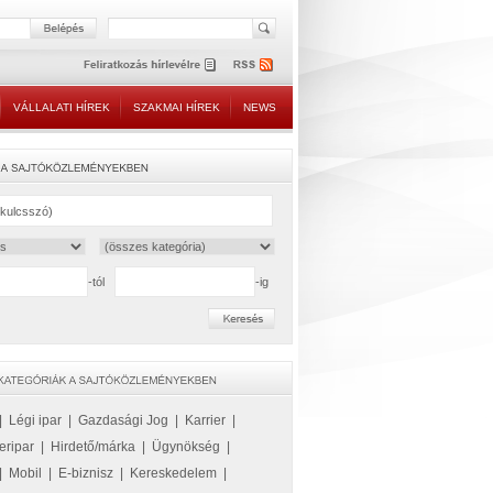
VÁLLALATI HÍREK
SZAKMAI HÍREK
NEWS
-tól
-ig
|
Légi ipar
|
Gazdasági Jog
|
Karrier
|
eripar
|
Hirdető/márka
|
Ügynökség
|
|
Mobil
|
E-biznisz
|
Kereskedelem
|