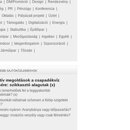
ka
|
DM/Promóció
|
Design
|
Rendezvény
|
ég
|
PR
|
Pénzügy
|
Konferencia
|
|
Oktatás
|
Pályázati projekt
|
Üzlet
|
et
|
Támogatás
|
Digitalizáció
|
Energia
|
ógia
|
Statisztika
|
Építőipar
|
eripar
|
Mezőgazdaság
|
Ingatlan
|
Egyéb
|
indoor
|
Idegenforgalom
|
Szponzoráció
|
|
Járműipar
|
Tőzsde
|
tív megoldások a csapadékvíz
ére: szikkasztó alagutak (x)
 ismerhetőek fel a leggyakoribb
blémák? (x)
munkát vállalnak szívesen a fülöp-szigeteki
k?
eresés nyáron: Aranybánya vagy időpazarlás?
ggy: inváziós veszély vagy csak félreértés?