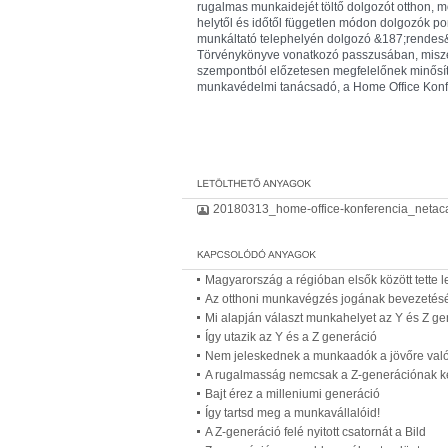
rugalmas munkaidejét töltő dolgozót otthon, m
helytől és időtől független módon dolgozók p
munkáltató telephelyén dolgozó &
187;rendes
Törvénykönyve vonatkozó passzusában, misze
szempontból előzetesen megfelelőnek minősít
munkavédelmi tanácsadó, a Home Office Konf
20180313_home-office-konferencia_netaca
Magyarország a régióban elsők között tette
Az otthoni munkavégzés jogának bevezetésé
Mi alapján választ munkahelyet az Y és Z ge
Így utazik az Y és a Z generáció
Nem jeleskednek a munkaadók a jövőre való
A rugalmasság nemcsak a Z-generációnak ke
Bajt érez a milleniumi generáció
Így tartsd meg a munkavállalóid!
A Z-generáció felé nyitott csatornát a Bild