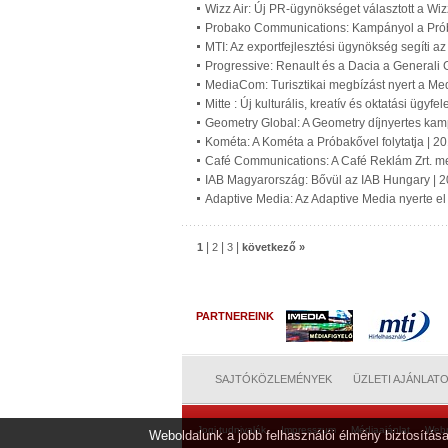
Wizz Air: Új PR-ügynökséget választott a Wiz
Probako Communications: Kampányol a Prób
MTI: Az exportfejlesztési ügynökség segíti a
Progressive: Renault és a Dacia a Generali 
MediaCom: Turisztikai megbízást nyert a M
Mitte : Új kulturális, kreatív és oktatási ügy
Geometry Global: A Geometry díjnyertes ka
Kométa: A Kométa a Próbakővel folytatja | 2
Café Communications: A Café Reklám Zrt. meg
IAB Magyarország: Bővül az IAB Hungary | 
Adaptive Media: Az Adaptive Media nyerte el 
|
|
|
1
2
3
következő »
PARTNEREINK
SAJTÓKÖZLEMÉNYEK
ÜZLETI AJÁNLAT
Jogi tudnivalók
Impresszum
Médiaajánlat
Web
Weboldalunk a jobb felhasználói élmény biztosítása