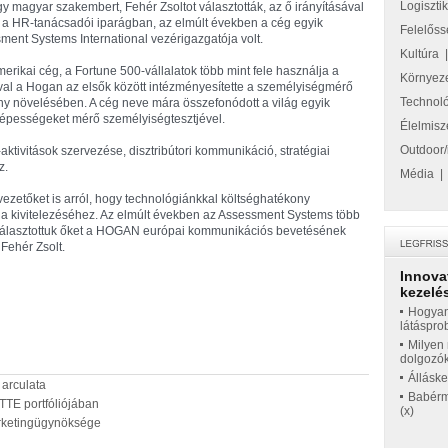
Logiszti
gy magyar szakembert, Fehér Zsoltot választották, az ő irányításával
ik a HR-tanácsadói iparágban, az elmúlt években a cég egyik
Felelőss
sment Systems International vezérigazgatója volt.
Kultúra
rikai cég, a Fortune 500-vállalatok több mint fele használja a
Környez
l a Hogan az elsők között intézményesítette a személyiségmérő
Technol
ny növelésében. A cég neve mára összefonódott a világ egyik
épességeket mérő személyiségtesztjével.
Élelmisz
Outdoor/
tivitások szervezése, disztribútori kommunikáció, stratégiai
z.
Média
zetőket is arról, hogy technológiánkkal költséghatékony
ia kivitelezéséhez. Az elmúlt években az Assessment Systems több
t választottuk őket a HOGAN európai kommunikációs bevetésének
Fehér Zsolt.
Innova
kezelés
Hogyan
látáspro
Milyen 
dolgozó
Állásk
 arculata
Babérme
MITTE portfóliójában
(x)
marketingügynöksége