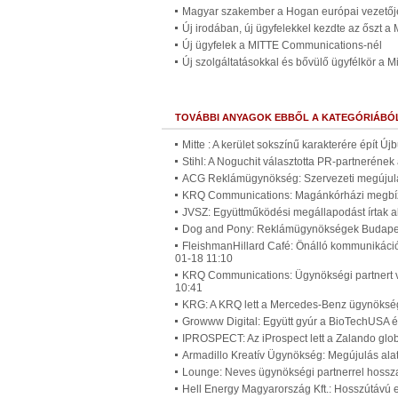
Magyar szakember a Hogan európai vezetőj
Új irodában, új ügyfelekkel kezdte az őszt a
Új ügyfelek a MITTE Communications-nél
Új szolgáltatásokkal és bővülő ügyfélkör a 
TOVÁBBI ANYAGOK EBBŐL A KATEGÓRIÁBÓ
Mitte : A kerület sokszínű karakterére épít Ú
Stihl: A Noguchit választotta PR-partneréne
ACG Reklámügynökség: Szervezeti megújulá
KRQ Communications: Magánkórházi megbíz
JVSZ: Együttműködési megállapodást írtak a
Dog and Pony: Reklámügynökségek Budapest
FleishmanHillard Café: Önálló kommunikáci
01-18 11:10
KRQ Communications: Ügynökségi partnert v
10:41
KRG: A KRQ lett a Mercedes-Benz ügynökség
Growww Digital: Együtt gyúr a BioTechUSA é
IPROSPECT: Az iProspect lett a Zalando gl
Armadillo Kreatív Ügynökség: Megújulás alat
Lounge: Neves ügynökségi partnerrel hossz
Hell Energy Magyarország Kft.: Hosszútávú 