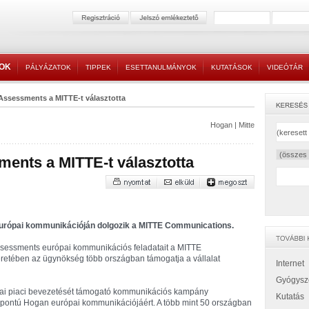
TOK
PÁLYÁZATOK
TIPPEK
ESETTANULMÁNYOK
KUTATÁSOK
VIDEÓTÁR
ssessments a MITTE-t választotta
Hogan
|
Mitte
ents a MITTE-t választotta
 európai kommunikációján dolgozik a MITTE Communications.
Assessments európai kommunikációs feladatait a MITTE
retében az ügynökség több országban támogatja a vállalat
Internet
Gyógysz
ópai piaci bevezetését támogató kommunikációs kampány
Kutatás
zpontú Hogan európai kommunikációjáért. A több mint 50 országban