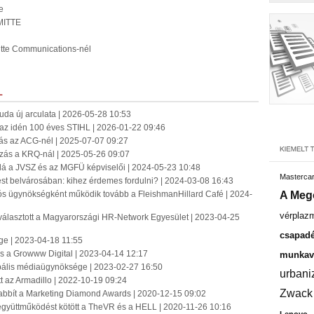
e
 MITTE
Mitte Communications-nél
L
jbuda új arculata | 2026-05-28 10:53
k az idén 100 éves STIHL | 2026-01-22 09:46
s az ACG-nél | 2025-07-07 09:27
ás a KRQ-nál | 2025-05-26 09:07
lá a JVSZ és az MGFÜ képviselői | 2024-05-23 10:48
Masterca
 belvárosában: kihez érdemes fordulni? | 2024-03-08 16:43
ós ügynökségként működik tovább a FleishmanHillard Café | 2024-
A Meg
vérplaz
álasztott a Magyarországi HR-Network Egyesület | 2023-04-25
csapadé
e | 2023-04-18 11:55
s a Growww Digital | 2023-04-14 12:17
munkavá
obális médiaügynöksége | 2023-02-27 16:50
urbani
t az Armadillo | 2022-10-19 09:24
Zwack
abbít a Marketing Diamond Awards | 2020-12-15 09:02
együttműködést kötött a TheVR és a HELL | 2020-11-26 10:16