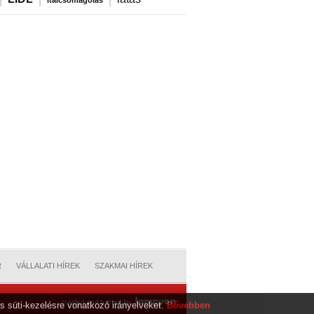
italcsomagolás
R
VÁLLALATI HÍREK
SZAKMAI HÍREK
s süti-kezelésre vonatkozó irányelveket.
Bővebben