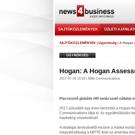
SAJTÓKÖZLEMÉNYEK
ÜZLETI AJÁNLA
SAJTÓKÖZLEMÉNYEK
|
Ügynökség
|
A Hogan A
ÜGYNÖKSÉG
Hogan: A Hogan Assessm
2017-07-26 15:03 | Mitte Communications
Piacvezető globális HR-tanácsadó vállalat
2017 júliusától egy éven keresztül a Hogan 
Communications látja el. Az együttműködés ke
marketing növekedését.
A stratégia tervezésétől kezdve a márka eur
megvalósításáig a MITTE felel az amerikai kö