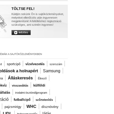
TÖLTSE FEL!
Küldjön nekünk Ön is sajtóközleményeket,
melyeket ellenőrzés után ingyenesen
megjelenítünk! A feltöltéshez regisztráció
szükséges, ami szintén ingyenes!
|
|
|
|
sportcipő
vízelvezetés
rd
szerszám
|
|
oldások a holnapért
Samsung
|
|
|
Álláskeresés
ma
Étkező
|
|
kvíz
külföldi
visszaváltás
|
|
llalás
irodalmi ösztöndíjprogram
|
|
|
záció
futballcipő
szőrtelenítés
|
|
|
|
WHC
pajzsmirigy
dísznövény
|
|
|
LIDL
látás