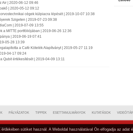
Lenovo
z Air | 2020-06-12 09:46
akő | 2020-05-12 09:12
z orvostechnikai cégek külpiacra lépését | 2019-10-07 10:38
Gyerek Szigeten | 2019-07-23 09:38
ediaCom | 2019-07-09 13:55
felek a MITTE portfóliójában | 2019-06-26 12:36
mpánya | 2019-06-19 07:41
019-05-28 13:39
alapította a Café Kötelék Alapítványt | 2019-05-27 11:19
2019-04-17 09:24
a Qubit értékesítését | 2019-04-09 13:11
OK
PÁLYÁZATOK
TIPPEK
ESETTANULMÁNYOK
KUTATÁSOK
VIDEÓTÁ
mester
 érdekében sütiket használ. A Weboldal használatával Ön elfogadja az adat é