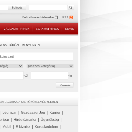
VÁLLALATI HÍREK
SZAKMAI HÍREK
NEWS
-tól
-ig
|
Légi ipar
|
Gazdasági Jog
|
Karrier
|
eripar
|
Hirdető/márka
|
Ügynökség
|
|
Mobil
|
E-biznisz
|
Kereskedelem
|