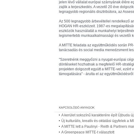
jelen lévő vállalat európai szárnyának élére e
zajlik a terjeszkedés. A vezető 20 éve dolgoz
legnagyobb regionális disztribútora, az Asses
Az 500 legnagyobb árbevétellel rendelkező ame
HOGAN HR-eszközeit. 1987-es megalapításáva
eszközök használatát a munkahelyi teljesítmé
legismertebb munkaalkalmassági és vezetői k
A MITTE feladata az együttműködés során PR-ak
tanácsadás és social media menedzsment les
"Szeretnénk meggyőzni a nyugat-európai cégve
döntéseket hozhatnak a megfelelő HR-stratég
projekten dolgozott együtt a MITTE-vel, ezér
támogatására" - árulta el az együttműködésről 
A kerület sokszínű karakterére épít Újbuda új
Új kulturális, kreatív és oktatási ügyfelek a 
A MITTE lett a Paulinyi - Reith & Partners 
A Greenpeace MITTE-t választott