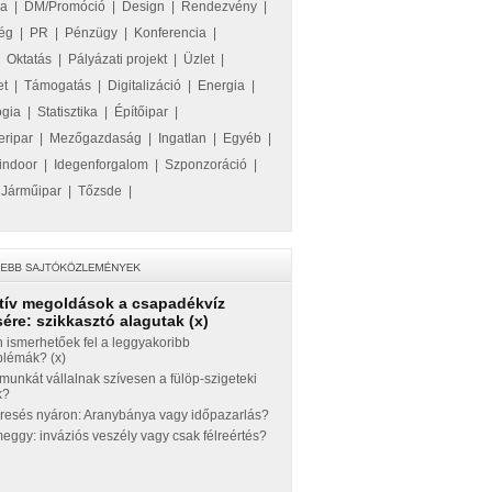
ka
|
DM/Promóció
|
Design
|
Rendezvény
|
ég
|
PR
|
Pénzügy
|
Konferencia
|
|
Oktatás
|
Pályázati projekt
|
Üzlet
|
et
|
Támogatás
|
Digitalizáció
|
Energia
|
ógia
|
Statisztika
|
Építőipar
|
eripar
|
Mezőgazdaság
|
Ingatlan
|
Egyéb
|
indoor
|
Idegenforgalom
|
Szponzoráció
|
|
Járműipar
|
Tőzsde
|
tív megoldások a csapadékvíz
ére: szikkasztó alagutak (x)
 ismerhetőek fel a leggyakoribb
blémák? (x)
munkát vállalnak szívesen a fülöp-szigeteki
k?
eresés nyáron: Aranybánya vagy időpazarlás?
ggy: inváziós veszély vagy csak félreértés?