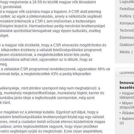
Logiszti
t, hogy megismerje a 18-59 év közötti magyar nők társadalmi
, gondolatait.
Felelőss
ent a magyar nők számára maga a fogalom. A CSR alatt jelenleg
Kultúra
ttek: az egyik a jótékonykodás, amely a nélkülözők segítését
anciaként értelmezik a CSR-t, ami elsősorban a tisztességes
Környez
minőségére terjed ki. Harmadsorban pedig mecénási tevékenységet
Technol
lalatok sportolókat támogatnak vagy éppen kulturális, esetleg
séget.
Élelmisz
Outdoor/
y a magyar nők érzékelik, hogy a CSR elnevezés mögött fontos és
 kifejezetten érzékeny a vállalati felelősségvállalási programok
Média
ljesen elzárkózónak, a megkérdezettek közel fele pedig
izakodásra adhat okot, ugyanakkor az is látszik, hogy az
 meg.
gy a vállalatok CSR programmal rendelkezzenek, ugyanakkor 48%-uk
omnak tartja, a megkérdezettek 43%-a pedig kifejezetten
Innova
kezelés
evékenysége, mint döntési szempont még nem meghatározó: a
ság, munkahely megközelíthetősége, munkahelyi légkör, karrier és
Hogyan
látáspro
a munkába járás ideje a legfontosabb szempontok, még azok
 iránt.
Milyen 
dolgozó
magában ez a jelenlegi kutatás. Egyrészt azt látjuk, hogy a
Állásk
dalmi felelősségvállalási tevékenységet folytat egy-egy vállalat.
Babérme
ellenes, mind a családon belüli erőszak ellenes küzdelmünk magas
(x)
áadásul, amire legbüszkébbek vagyunk, hogy olyan jelzőkkel
s, valós segítséget nyújtó és megbízható. Ezek olyan alapértékek,