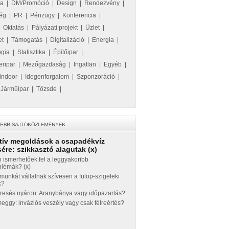
ka
|
DM/Promóció
|
Design
|
Rendezvény
|
ég
|
PR
|
Pénzügy
|
Konferencia
|
|
Oktatás
|
Pályázati projekt
|
Üzlet
|
et
|
Támogatás
|
Digitalizáció
|
Energia
|
ógia
|
Statisztika
|
Építőipar
|
eripar
|
Mezőgazdaság
|
Ingatlan
|
Egyéb
|
indoor
|
Idegenforgalom
|
Szponzoráció
|
|
Járműipar
|
Tőzsde
|
tív megoldások a csapadékvíz
ére: szikkasztó alagutak (x)
 ismerhetőek fel a leggyakoribb
blémák? (x)
munkát vállalnak szívesen a fülöp-szigeteki
k?
eresés nyáron: Aranybánya vagy időpazarlás?
ggy: inváziós veszély vagy csak félreértés?