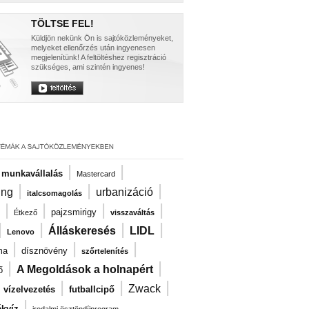
TÖLTSE FEL!
Küldjön nekünk Ön is sajtóközleményeket,
melyeket ellenőrzés után ingyenesen
megjelenítünk! A feltöltéshez regisztráció
szükséges, ami szintén ingyenes!
|
|
i munkavállalás
Mastercard
|
|
|
ng
urbanizáció
italcsomagolás
|
|
|
|
pajzsmirigy
Étkező
visszaváltás
|
|
|
|
Álláskeresés
LIDL
Lenovo
|
|
|
ma
dísznövény
szőrtelenítés
|
|
A Megoldások a holnapért
ő
|
|
|
|
Zwack
vízelvezetés
futballcipő
|
kvíz