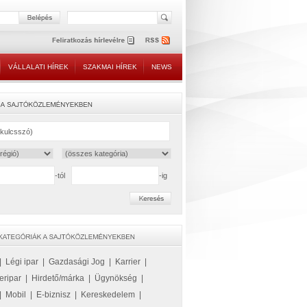
VÁLLALATI HÍREK
SZAKMAI HÍREK
NEWS
-tól
-ig
|
Légi ipar
|
Gazdasági Jog
|
Karrier
|
eripar
|
Hirdető/márka
|
Ügynökség
|
|
Mobil
|
E-biznisz
|
Kereskedelem
|