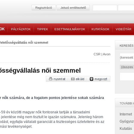
TOK
PÁLYÁZATOK
TIPPEK
ESETTANULMÁNYOK
KUTATÁSOK
VIDEÓTÁR
felelősségvállalás női szemmel
CSR
|
Avon
lősségvállalás női szemmel
r nők számára, de a fogalom pontos jelentése sokak számára
-59 év közötti magyar nők fontosnak tartják a társadalmi
Internet
 jelentése még nem tisztult le igazán számukra. Jelenleg három
Gyógysz
ást, egyfajta vállalati garanciát a tisztességes üzletvitelre és az
énási tevékenységet.
Kutatás