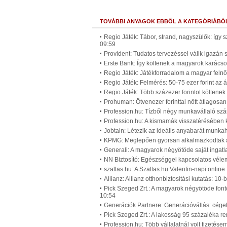
TOVÁBBI ANYAGOK EBBŐL A KATEGÓRIÁBÓ
Regio Játék: Tábor, strand, nagyszülők: így 
09:59
Provident: Tudatos tervezéssel válik igazán
Erste Bank: Így költenek a magyarok karácso
Regio Játék: Játékforradalom a magyar felnő
Regio Játék: Felmérés: 50-75 ezer forint az 
Regio Játék: Több százezer forintot költenek
Prohuman: Ötvenezer forinttal nőtt átlagosan
Profession.hu: Tízből négy munkavállaló szá
Profession.hu: A kismamák visszatérésében 
Jobtain: Létezik az ideális anyabarát munk
KPMG: Meglepően gyorsan alkalmazkodtak a p
Generali: A magyarok négyötöde saját ingatl
NN Biztosító: Egészséggel kapcsolatos vél
szallas.hu: A Szallas.hu Valentin-napi onlin
Allianz: Allianz otthonbiztosítási kutatás: 10
Pick Szeged Zrt.: A magyarok négyötöde font
10:54
Generációk Partnere: Generációváltás: cégek
Pick Szeged Zrt.: A lakosság 95 százaléka re
Profession.hu: Több vállalatnál volt fizetés