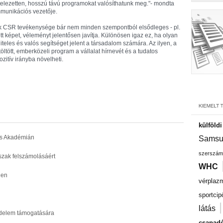
telezetten, hosszú távú programokat valósíthatunk meg."- mondta
munikációs vezetője.
k CSR tevékenysége bár nem minden szempontból elsődleges - pl.
ott képet, véleményt jelentősen javítja. Különösen igaz ez, ha olyan
teles és valós segítséget jelent a társadalom számára. Az ilyen, a
ltött, emberközeli program a vállalat hírnevét és a tudatos
ozitív irányba növelheti.
külföld
os Akadémián
Samsu
szerszám
őszak felszámolásáért
WHC
len
vérplaz
sportcip
látás
delem támogatására
csapadé