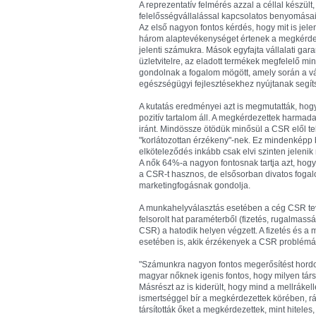
A reprezentatív felmérés azzal a céllal készül
felelősségvállalással kapcsolatos benyomásait
Az első nagyon fontos kérdés, hogy mit is jel
három alaptevékenységet értenek a megkérdeze
jelenti számukra. Mások egyfajta vállalati gar
üzletvitelre, az eladott termékek megfelelő 
gondolnak a fogalom mögött, amely során a vál
egészségügyi fejlesztésekhez nyújtanak segít
A kutatás eredményei azt is megmutatták, hog
pozitív tartalom áll. A megkérdezettek harmada
iránt. Mindössze ötödük minősül a CSR elől te
"korlátozottan érzékeny"-nek. Ez mindenképp b
elköteleződés inkább csak elvi szinten jelenik
A nők 64%-a nagyon fontosnak tartja azt, ho
a CSR-t hasznos, de elsősorban divatos fogal
marketingfogásnak gondolja.
A munkahelyválasztás esetében a cég CSR t
felsorolt hat paraméterből (fizetés, rugalmas
CSR) a hatodik helyen végzett. A fizetés és 
esetében is, akik érzékenyek a CSR problémák
"Számunkra nagyon fontos megerősítést hordoz 
magyar nőknek igenis fontos, hogy milyen társa
Másrészt az is kiderült, hogy mind a mellrák
ismertséggel bír a megkérdezettek körében, r
társították őket a megkérdezettek, mint hitele