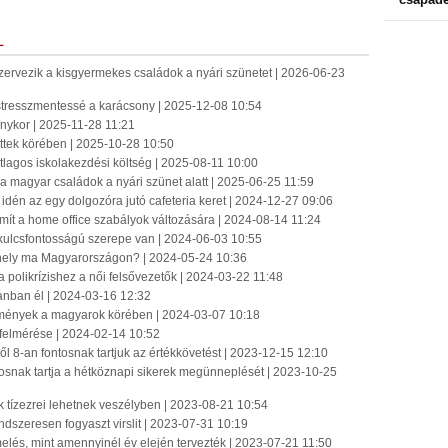
L
szervezik a kisgyermekes családok a nyári szünetet | 2026-06-23
 stresszmentessé a karácsony | 2025-12-08 10:54
nykor | 2025-11-28 11:21
ttek körében | 2025-10-28 10:50
átlagos iskolakezdési költség | 2025-08-11 10:00
 a magyar családok a nyári szünet alatt | 2025-06-25 11:59
 idén az egy dolgozóra jutó cafeteria keret | 2024-12-27 09:06
mít a home office szabályok változására | 2024-08-14 11:24
kulcsfontosságú szerepe van | 2024-06-03 10:55
ahely ma Magyarországon? | 2024-05-24 10:36
olikrízishez a női felsővezetők | 2024-03-22 11:48
anban él | 2024-03-16 12:32
emények a magyarok körében | 2024-03-07 10:18
e felmérése | 2024-02-14 10:52
-ből 8-an fontosnak tartjuk az értékkövetést | 2023-12-15 12:10
osnak tartja a hétköznapi sikerek megünneplését | 2023-10-25
 tízezrei lehetnek veszélyben | 2023-08-21 10:54
ndszeresen fogyaszt virslit | 2023-07-31 10:19
emelés, mint amennyinél év elején tervezték | 2023-07-21 11:50