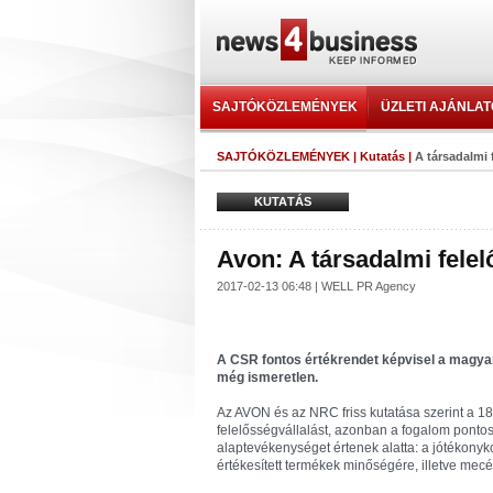
SAJTÓKÖZLEMÉNYEK
ÜZLETI AJÁNLA
SAJTÓKÖZLEMÉNYEK
|
Kutatás
|
A társadalmi 
KUTATÁS
Avon: A társadalmi fele
2017-02-13 06:48 | WELL PR Agency
A CSR fontos értékrendet képvisel a magya
még ismeretlen.
Az AVON és az NRC friss kutatása szerint a 18
felelősségvállalást, azonban a fogalom pontos
alaptevékenységet értenek alatta: a jótékonykod
értékesített termékek minőségére, illetve mec