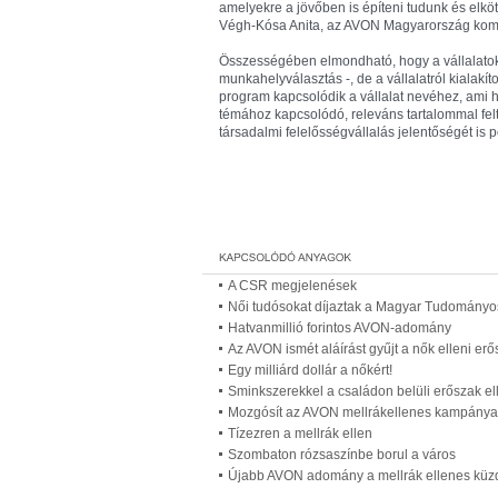
amelyekre a jövőben is építeni tudunk és elkö
Végh-Kósa Anita, az AVON Magyarország kom
Összességében elmondható, hogy a vállalato
munkahelyválasztás -, de a vállalatról kialakít
program kapcsolódik a vállalat nevéhez, ami hi
témához kapcsolódó, releváns tartalommal feltö
társadalmi felelősségvállalás jelentőségét is p
A CSR megjelenések
Női tudósokat díjaztak a Magyar Tudomány
Hatvanmillió forintos AVON-adomány
Az AVON ismét aláírást gyűjt a nők elleni er
Egy milliárd dollár a nőkért!
Sminkszerekkel a családon belüli erőszak el
Mozgósít az AVON mellrákellenes kampánya
Tízezren a mellrák ellen
Szombaton rózsaszínbe borul a város
Újabb AVON adomány a mellrák ellenes küz