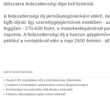
időszakra fedezetlenségi díjat kell fizetniük.
A fedezetlenségi díj járműkategóriánként eltérő, de
kgfb-díjnál. Így személygépjárművek esetében - az
függően - 270-630 forint, a motorkerékpároknál ped
naponta. A fedezetlenségi díj a haszon gépjármű
például a vontatóknál eléri a napi 2500 forintot - 
Tavaly 6,95 százalékkal nőtt a biztosítási piac díjbevétele
Csökkent a biztosítatlan gépjárművek száma Magyarországon
Technológiai korszakváltás előtt állnak a biztosítók
A Mabisz díjnavigátora egész évben elérhető