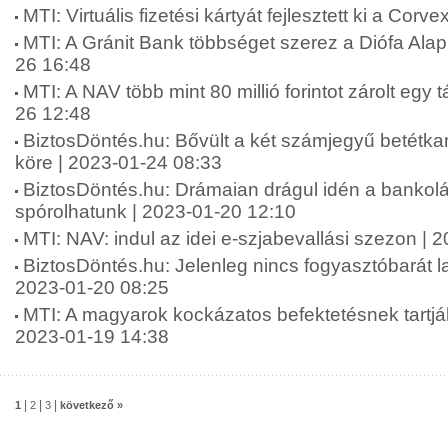
MTI: Virtuális fizetési kártyát fejlesztett ki a Cor
MTI: A Gránit Bank többséget szerez a Diófa Ala
26 16:48
MTI: A NAV több mint 80 millió forintot zárolt egy 
26 12:48
BiztosDöntés.hu: Bővült a két számjegyű betétka
köre | 2023-01-24 08:33
BiztosDöntés.hu: Drámaian drágul idén a bankolá
spórolhatunk | 2023-01-20 12:10
MTI: NAV: indul az idei e-szjabevallási szezon | 
BiztosDöntés.hu: Jelenleg nincs fogyasztóbarát l
2023-01-20 08:25
MTI: A magyarok kockázatos befektetésnek tartják 
2023-01-19 14:38
|
|
|
1
2
3
következő »