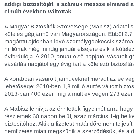
addigi biztosítóját, s számuk messze elmarad a
elmúlt években váltottak.
A Magyar Biztosítók Szövetsége (Mabisz) adatai sze
köteles gépjármű van Magyarországon. Ebből 2,7 m
magántulajdonban lévő személygépkocsik száma,
milliónak még mindig január elsejére esik a kötelez
évfordulója. A 2010 január első napjától vásárolt
vásárlás napjától egy évig tart a kötelező biztosítá
A korábban vásárolt járműveknél maradt az év végi l
lehetősége: 2010-ben 1,3 millió autós váltott bizto
2013-ban 400 ezer, míg a múlt év végén 273 ezer.
A Mabisz felhívja az érintettek figyelmét arra, hogy
részletnek 60 napon belül, azaz március 1-ig be ke
biztosítóhoz. Akik a fizetést határidőre nem teljesít
nemfizetés miatt megszűnik a szerződésük, és a dí