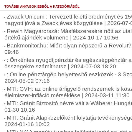
TOVÁBBI ANYAGOK EBBŐL A KATEGÓRIÁBÓL
Zwack Unicum : Tervezett feletti eredményt és 155
hagyott jóvá a Zwack éves közgyűlése | 2026-07-
Rewin Magyarorszá: Másfélszeresére nőtt az uta
értékű ajándék volumene | 2024-10-17 10:56
Bankmonitor.hu: Miért olyan népszerű a Revolut? 
09:46
: Önkéntes nyugdíjpénztár és egészségpénztár 
összegekre számíthatsz | 2024-07-03 18:20
: Online pénztárgép helyettesítő eszközök - 3 Sz
2024-05-02 07:16
MTI: GVH: az online árfigyelő rendszernek is kö
élelmiszer-infláció mérséklése | 2024-03-11 11:30
MTI: Gránit Biztosító névre vált a Wáberer Hungári
01-30 10:16
MTI: Gránit Alapkezelőként folytatja tevékenységé
2024-01-16 10:02