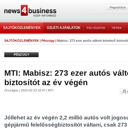
SAJTÓKÖZLEMÉNYEK
ÜZLETI AJÁNLATOK
PÁLYÁZATOK
TIPPEK
SAJTÓKÖZLEMÉNYEK
|
Pénzügy
|
Mabisz: 273 ezer autós váltott kötelező biztosí
PÉNZÜGY
MTI: Mabisz: 273 ezer autós vált
biztosítót az év végén
Országos | 2015-02-23 10:47 | MTI
Jóllehet az év végén 2,2 millió autós volt jogos
gépjármű felelősségbiztosítót váltani, csak 273 