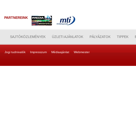
PARTNEREINK
SAJTÓKÖZLEMÉNYEK
ÜZLETI AJÁNLATOK
PÁLYÁZATOK
TIPPEK
Jogi tudnivalók
Impresszum
Médiaajánlat
Webmester