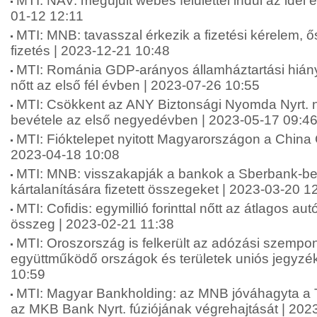
MTI: NAV: megújult webes felülettel indul az idei
01-12 12:11
MTI: MNB: tavasszal érkezik a fizetési kérelem, 
fizetés | 2023-12-21 10:48
MTI: Románia GDP-arányos államháztartási hián
nőtt az első fél évben | 2023-07-26 10:55
MTI: Csökkent az ANY Biztonsági Nyomda Nyrt. 
bevétele az első negyedévben | 2023-05-17 09:4
MTI: Fióktelepet nyitott Magyarországon a China 
2023-04-18 10:08
MTI: MNB: visszakapják a bankok a Sberbank-be
kártalanítására fizetett összegeket | 2023-03-20 1
MTI: Cofidis: egymillió forinttal nőtt az átlagos au
összeg | 2023-02-21 11:38
MTI: Oroszország is felkerült az adózási szempo
együttműködő országok és területek uniós jegyzé
10:59
MTI: Magyar Bankholding: az MNB jóváhagyta a 
az MKB Bank Nyrt. fúziójának végrehajtását | 202