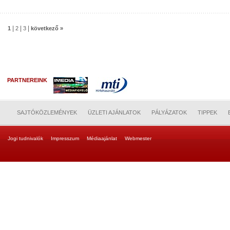
|
|
|
1
2
3
következő »
PARTNEREINK
SAJTÓKÖZLEMÉNYEK
ÜZLETI AJÁNLATOK
PÁLYÁZATOK
TIPPEK
Jogi tudnivalók
Impresszum
Médiaajánlat
Webmester