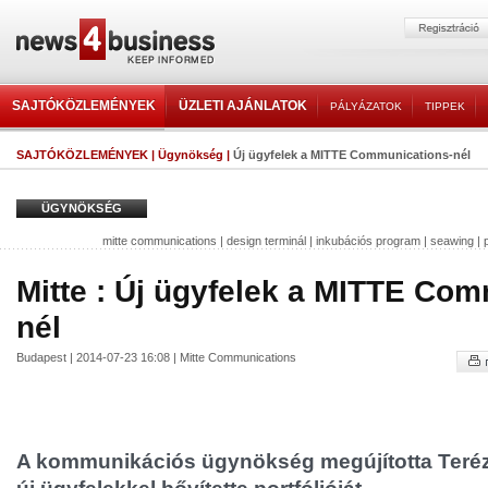
SAJTÓKÖZLEMÉNYEK
ÜZLETI AJÁNLATOK
PÁLYÁZATOK
TIPPEK
SAJTÓKÖZLEMÉNYEK
|
Ügynökség
|
Új ügyfelek a MITTE Communications-nél
ÜGYNÖKSÉG
mitte communications
|
design terminál
|
inkubációs program
|
seawing
|
Mitte : Új ügyfelek a MITTE Co
nél
Budapest | 2014-07-23 16:08 | Mitte Communications
A kommunikációs ügynökség megújította Teréz k