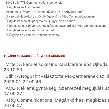
Bővült a MITTE Communications portfóliója
Új ügyfelek az Insomniánál
Mozgalmas évzárás és csapatbővülés az UP Advertisingnál
Új szolgáltatásokkal és bővülő ügyfélkör a Mitte Communications-nél
Új ügyfélkapcsolati igazgató és új ügyfelek a neóban
Új arculattal és kibővült szolgáltatáspalettával erősít a Mitte Communications
Új ügyfelek az AdOcean adservernél
Új Ügyfelek a Zámbori Kommunikációnál
TOVÁBBI ANYAGOK EBBŐL A KATEGÓRIÁBÓL
Mitte : A kerület sokszínű karakterére épít Újbuda 
28 10:53
Stihl: A Noguchit választotta PR-partnerének az 
2026-01-22 09:46
ACG Reklámügynökség: Szervezeti megújulás az
07 09:27
KRQ Communications: Magánkórházi megbízás a
26 09:07