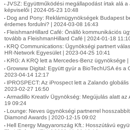
JVSZ: Együttműködési megállapodást írtak alá 
képviselői | 2024-05-23 10:48
Dog and Pony: Reklámügynökségek Budapest be
érdemes fordulni? | 2024-03-08 16:43
FleishmanHillard Café: Önálló kommunikációs ü
tovább a FleishmanHillard Café | 2024-01-18 11:1
KRQ Communications: Ügynökségi partnert válas
HR-Network Egyesület | 2023-04-25 10:41
KRG: A KRQ lett a Mercedes-Benz ügynöksége |
Growww Digital: Együtt gyúr a BioTechUSA és a G
2023-04-14 12:17
IPROSPECT: Az iProspect lett a Zalando globáli
2023-02-27 16:50
Armadillo Kreatív Ügynökség: Megújulás alatt az 
19 09:24
Lounge: Neves ügynökségi partnerrel hosszabbít
Diamond Awards | 2020-12-15 09:02
Hell Energy Magyarország Kft.: Hosszútávú együt