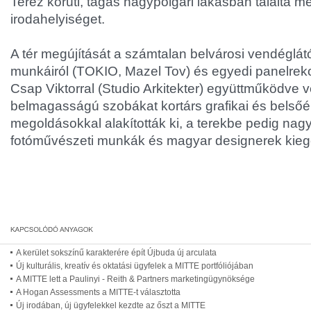
Teréz körúti, tágas nagypolgári lakásban találta me
irodahelyiséget.
A tér megújítását a számtalan belvárosi vendéglát
munkáiról (TOKIO, Mazel Tov) és egyedi panelrekon
Csap Viktorral (Studio Arkitekter) együttműködve 
belmagasságú szobákat kortárs grafikai és belsőé
megoldásokkal alakították ki, a terekbe pedig nag
fotóművészeti munkák és magyar designerek kiegés
A kerület sokszínű karakterére épít Újbuda új arculata
Új kulturális, kreatív és oktatási ügyfelek a MITTE portfóliójában
A MITTE lett a Paulinyi - Reith & Partners marketingügynöksége
A Hogan Assessments a MITTE-t választotta
Új irodában, új ügyfelekkel kezdte az őszt a MITTE