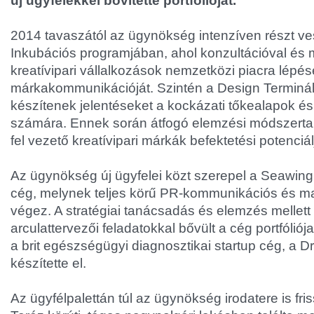
új ügyfelekkel bővítette portfólióját.
2014 tavaszától az ügynökség intenzíven részt ve
Inkubációs programjában, ahol konzultációval és m
kreatívipari vállalkozások nemzetközi piacra lépés
márkakommunikációját. Szintén a Design Terminá
készítenek jelentéseket a kockázati tőkealapok é
számára. Ennek során átfogó elemzési módszerta
fel vezető kreatívipari márkák befektetési potenciál
Az ügynökség új ügyfelei közt szerepel a Seawing
cég, melynek teljes körű PR-kommunikációs és m
végez. A stratégiai tanácsadás és elemzés mellett
arculattervezői feladatokkal bővült a cég portfólió
a brit egészségügyi diagnosztikai startup cég, a D
készítette el.
Az ügyfélpalettán túl az ügynökség irodatere is fri