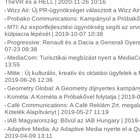
TheVR és a HELL | 2020-11-26 10:16
Wizz Air: Új PR-ügynökséget választott a Wizz Ai
Probako Communications: Kampányol a Próbakő 
MTI: Az exportfejlesztési ügynökség segíti az or
külpiacra lépését | 2019-10-07 10:38
Progressive: Renault és a Dacia a Generali Gyer
07-23 09:38
MediaCom: Turisztikai megbízást nyert a MediaC
13:55
Mitte : Új kulturális, kreatív és oktatási ügyfelek a
2019-06-26 12:36
Geometry Global: A Geometry díjnyertes kampán
Kométa: A Kométa a Próbakővel folytatja | 2019-
Café Communications: A Café Reklám Zrt. megala
Kötelék Alapítványt | 2019-05-27 11:19
IAB Magyarország: Bővül az IAB Hungary | 2019
Adaptive Media: Az Adaptive Media nyerte el a Qub
2019-04-09 13:11