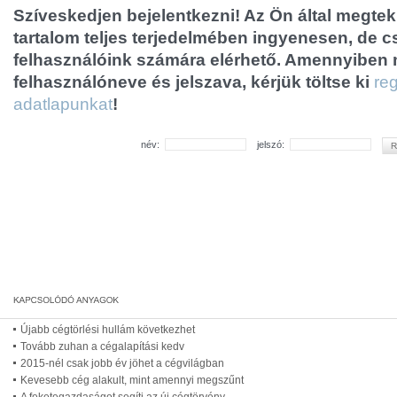
Szíveskedjen bejelentkezni! Az Ön által megtek
tartalom teljes terjedelmében ingyenesen, de cs
felhasználóink számára elérhető. Amennyiben
felhasználóneve és jelszava, kérjük töltse ki
reg
adatlapunkat
!
név:
jelszó:
Újabb cégtörlési hullám következhet
Tovább zuhan a cégalapítási kedv
2015-nél csak jobb év jöhet a cégvilágban
Kevesebb cég alakult, mint amennyi megszűnt