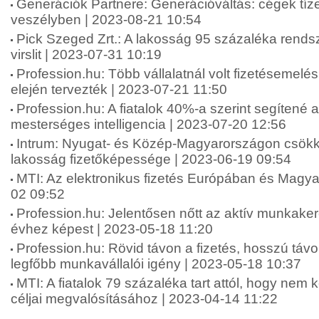
Generációk Partnere: Generációváltás: cégek tíze
veszélyben | 2023-08-21 10:54
Pick Szeged Zrt.: A lakosság 95 százaléka rends
virslit | 2023-07-31 10:19
Profession.hu: Több vállalatnál volt fizetésemelé
elején tervezték | 2023-07-21 11:50
Profession.hu: A fiatalok 40%-a szerint segítené 
mesterséges intelligencia | 2023-07-20 12:56
Intrum: Nyugat- és Közép-Magyarországon csökk
lakosság fizetőképessége | 2023-06-19 09:54
MTI: Az elektronikus fizetés Európában és Magy
02 09:52
Profession.hu: Jelentősen nőtt az aktív munkake
évhez képest | 2023-05-18 11:20
Profession.hu: Rövid távon a fizetés, hosszú táv
legfőbb munkavállalói igény | 2023-05-18 10:37
MTI: A fiatalok 79 százaléka tart attól, hogy nem 
céljai megvalósításához | 2023-04-14 11:22