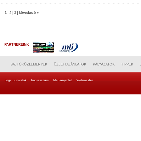
|
|
|
1
2
3
következő »
PARTNEREINK
SAJTÓKÖZLEMÉNYEK
ÜZLETI AJÁNLATOK
PÁLYÁZATOK
TIPPEK
Jogi tudnivalók
Impresszum
Médiaajánlat
Webmester