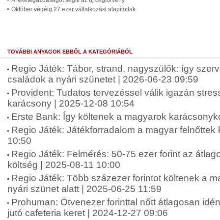
A feketegazdaságot segíti az új cégtörvény
Október végéig 27 ezer vállalkozást alapítottak
TOVÁBBI ANYAGOK EBBŐL A KATEGÓRIÁBÓL
Regio Játék: Tábor, strand, nagyszülők: így szer
családok a nyári szünetet | 2026-06-23 09:59
Provident: Tudatos tervezéssel válik igazán str
karácsony | 2025-12-08 10:54
Erste Bank: Így költenek a magyarok karácsonyko
Regio Játék: Játékforradalom a magyar felnőttek
10:50
Regio Játék: Felmérés: 50-75 ezer forint az átlag
költség | 2025-08-11 10:00
Regio Játék: Több százezer forintot költenek a 
nyári szünet alatt | 2025-06-25 11:59
Prohuman: Ötvenezer forinttal nőtt átlagosan idé
jutó cafeteria keret | 2024-12-27 09:06