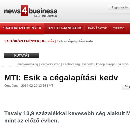
SAJTÓKÖZLEMÉNYEK
ÜZLETI AJÁNLATOK
PÁLYÁZATOK
TIPPEK
SAJTÓKÖZLEMÉNYEK
|
Kutatás
|
Esik a cégalapítási kedv
KUTATÁS
magyarország
|
lengyelország
|
csehország
|
bisnode
|
közép európa
|
szerbia
MTI: Esik a cégalapítási kedv
Országos | 2014-02-20 13:16 | MTI
Tavaly 13,9 százalékkal kevesebb cég alakult
mint az előző évben.