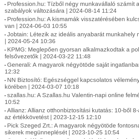
Profession.hu: Tízből négy munkavállaló számít 
szabályok változására | 2024-08-14 11:24
Profession.hu: A kismamák visszatérésében kul
van | 2024-06-03 10:55
Jobtain: Létezik az ideális anyabarát munkahel
| 2024-05-24 10:36
KPMG: Meglepően gyorsan alkalmazkodtak a polik
felsővezetők | 2024-03-22 11:48
Generali: A magyarok négyötöde saját ingatlanba
12:32
NN Biztosító: Egészséggel kapcsolatos vélemén
körében | 2024-03-07 10:18
szallas.hu: A Szallas.hu Valentin-napi online fel
10:52
Allianz: Allianz otthonbiztosítási kutatás: 10-ből 8
az értékkövetést | 2023-12-15 12:10
Pick Szeged Zrt.: A magyarok négyötöde fontosna
sikerek megünneplését | 2023-10-25 10:54