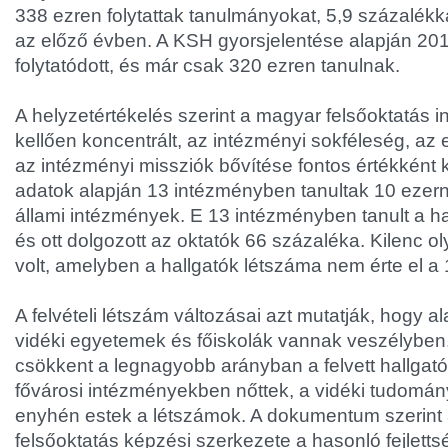
338 ezren folytattak tanulmányokat, 5,9 százalék
az előző évben. A KSH gyorsjelentése alapján 20
folytatódott, és már csak 320 ezren tanulnak.
A helyzetértékelés szerint a magyar felsőoktatás
kellően koncentrált, az intézményi sokféleség, az
az intézményi missziók bővítése fontos értékként
adatok alapján 13 intézményben tanultak 10 ezer
állami intézmények. E 13 intézményben tanult a ha
és ott dolgozott az oktatók 66 százaléka. Kilenc o
volt, amelyben a hallgatók létszáma nem érte el a 
A felvételi létszám változásai azt mutatják, hogy 
vidéki egyetemek és főiskolák vannak veszélyben
csökkent a legnagyobb arányban a felvett hallgat
fővárosi intézményekben nőttek, a vidéki tudom
enyhén estek a létszámok. A dokumentum szerint
felsőoktatás képzési szerkezete a hasonló fejlett