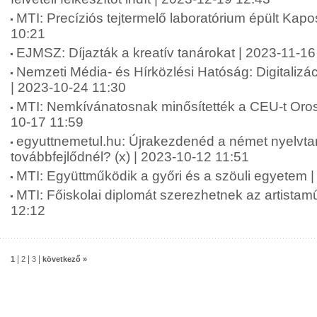
MTI: Precíziós tejtermelő laboratórium épült Kap
10:21
EJMSZ: Díjazták a kreatív tanárokat | 2023-11-16
Nemzeti Média- és Hírközlési Hatóság: Digitalizá
| 2023-10-24 11:30
MTI: Nemkívánatosnak minősítették a CEU-t Oro
10-17 11:59
egyuttnemetul.hu: Újrakezdenéd a német nyelvta
továbbfejlődnél? (x) | 2023-10-12 11:51
MTI: Együttműködik a győri és a szöuli egyetem 
MTI: Főiskolai diplomát szerezhetnek az artista
12:12
|
|
|
1
2
3
következő »