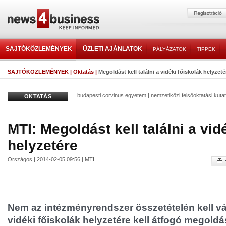
SAJTÓKÖZLEMÉNYEK
ÜZLETI AJÁNLATOK
PÁLYÁZATOK
TIPPEK
SAJTÓKÖZLEMÉNYEK
|
Oktatás
|
Megoldást kell találni a vidéki főiskolák helyzeté
budapesti corvinus egyetem
|
nemzetiközi felsőoktatási kuta
OKTATÁS
MTI: Megoldást kell találni a vid
helyzetére
Országos | 2014-02-05 09:56 | MTI
Nem az intézményrendszer összetételén kell vá
vidéki főiskolák helyzetére kell átfogó megoldást