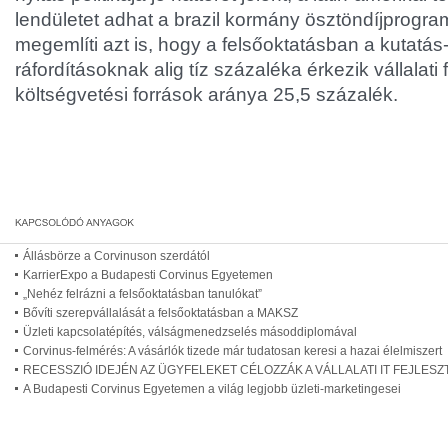
lendületet adhat a brazil kormány ösztöndíjprogra
megemlíti azt is, hogy a felsőoktatásban a kutatás-
ráfordításoknak alig tíz százaléka érkezik vállalati
költségvetési források aránya 25,5 százalék.
Állásbörze a Corvinuson szerdától
KarrierExpo a Budapesti Corvinus Egyetemen
„Nehéz felrázni a felsőoktatásban tanulókat”
Bővíti szerepvállalását a felsőoktatásban a MAKSZ
Üzleti kapcsolatépítés, válságmenedzselés másoddiplomával
Corvinus-felmérés: A vásárlók tizede már tudatosan keresi a hazai élelmiszert
RECESSZIÓ IDEJÉN AZ ÜGYFELEKET CÉLOZZÁK A VÁLLALATI IT FEJLES
A Budapesti Corvinus Egyetemen a világ legjobb üzleti-marketingesei