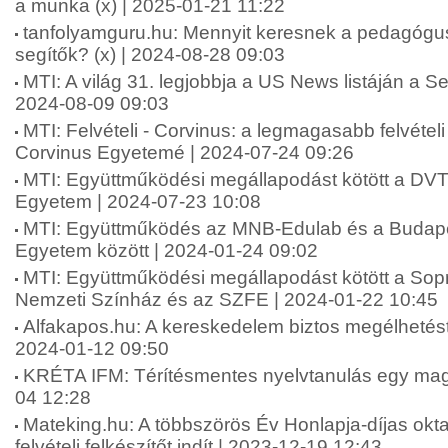
a munka (x) | 2025-01-21 11:22
tanfolyamguru.hu: Mennyit keresnek a pedagógu
segítők? (x) | 2024-08-28 09:03
MTI: A világ 31. legjobbja a US News listáján a
2024-08-09 09:03
MTI: Felvételi - Corvinus: a legmagasabb felvételi
Corvinus Egyetemé | 2024-07-24 09:26
MTI: Együttműködési megállapodást kötött a DVT
Egyetem | 2024-07-23 10:08
MTI: Együttműködés az MNB-Edulab és a Budapes
Egyetem között | 2024-01-24 09:02
MTI: Együttműködési megállapodást kötött a Sop
Nemzeti Színház és az SZFE | 2024-01-22 10:45
Alfakapos.hu: A kereskedelem biztos megélhetést 
2024-01-12 09:50
KRÉTA IFM: Térítésmentes nyelvtanulás egy mag
04 12:28
Mateking.hu: A többszörös Év Honlapja-díjas okta
felvételi felkészítőt indít | 2023-12-19 12:43