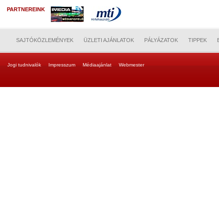
PARTNEREINK
SAJTÓKÖZLEMÉNYEK
ÜZLETI AJÁNLATOK
PÁLYÁZATOK
TIPPEK
Jogi tudnivalók
Impresszum
Médiaajánlat
Webmester