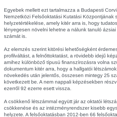
Egyebek mellett ezt tartalmazza a Budapesti Cor
Nemzetközi Felsőoktatási Kutatási Központjának s
helyzetértékelése, amely kitér arra is, hogy tudatos
lényegesen növelni lehetne a nálunk tanuló ázsiai 
számát is.
Az elemzés szerint kitörési lehetőségként érdeme
profilváltást, a felnőttoktatást, a rövidebb idejű ké
amihez különböző típusú finanszírozásra volna sz
dokumentum kitér arra, hogy a hallgatói létszámok
növekedés után jelentős, összesen mintegy 25 s
következett be. A nem nappali képzésekben rés
ezerről 92 ezerre esett vissza.
A csökkenő létszámmal együtt jár az oktatói léts
csökkenése és az intézményrendszer kisebb egy
helyzete. A felsőoktatásban 2012-ben 66 felsőokt