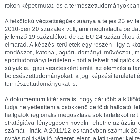
rokon képet mutat, és a természettudományokban e
A felsőfokú végzettségűek aránya a teljes 25 év fe
2010-ben 20 százalék volt, ami meghaladta példáu
jellemző 19 százalékot, de az EU 24 százalékos á
elmarad. A képzési területek egy részén - így a kö
rendészeti, katonai, agrártudományi, művészeti, m
sporttudományi területen - nőtt a felvett hallgatók
súlyuk is. Igazi vesztesként említi az elemzés a t
bölcsészettudományokat, a jogi képzési területet 
természettudományokat is.
A dokumentum kitér arra is, hogy bár több a külföl
tudja helyettesíteni a csökkenő belföldi hallgatói lé
hallgatók regionális megoszlása sok tartalékot rej
stratégiával lényegesen növelni lehetne az ázsiai é
számát - írták. A 2011/12-es tanévben számuk 20 17
nyitás politikája jó hátteret jelent, a latin-amerika