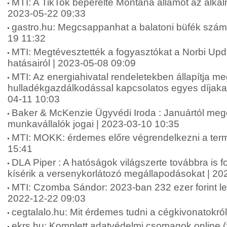
MTI: A TikTok beperelte Montana államot az alkalm
2023-05-22 09:33
gastro.hu: Megcsappanhat a balatoni büfék száma 
19 11:32
MTI: Megtévesztették a fogyasztókat a Norbi Up
hatásairól | 2023-05-08 09:09
MTI: Az energiahivatal rendeletekben állapítja me
hulladékgazdálkodással kapcsolatos egyes díjakat
04-11 10:03
Baker & McKenzie Ügyvédi Iroda : Januártól meg
munkavállalók jogai | 2023-03-10 10:35
MTI: MOKK: érdemes előre végrendelkezni a term
15:41
DLA Piper : A hatóságok világszerte továbbra is f
kísérik a versenykorlátozó megállapodásokat | 20
MTI: Czomba Sándor: 2023-ban 232 ezer forint le
2022-12-22 09:03
cegtalalo.hu: Mit érdemes tudni a cégkivonatokró
ekrs.hu: Komplett adatvédelmi csomagok online (