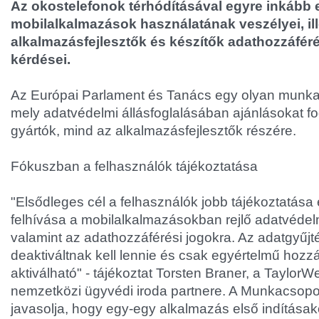
Az okostelefonok térhódításával egyre inkább 
mobilalkalmazások használatának veszélyei, ill
alkalmazásfejlesztők és készítők adathozzáféré
kérdései.
Az Európai Parlament és Tanács egy olyan munkacs
mely adatvédelmi állásfoglalásában ajánlásokat 
gyártók, mind az alkalmazásfejlesztők részére.
Fókuszban a felhasználók tájékoztatása
"Elsődleges cél a felhasználók jobb tájékoztatása
felhívása a mobilalkalmazásokban rejlő adatvédel
valamint az adathozzáférési jogokra. Az adatgyűjt
deaktiváltnak kell lennie és csak egyértelmű hozzá
aktiválható" - tájékoztat Torsten Braner, a TaylorW
nemzetközi ügyvédi iroda partnere. A Munkacsopor
javasolja, hogy egy-egy alkalmazás első indítása