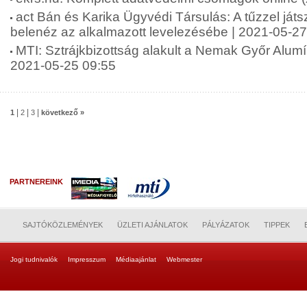
act Bán és Karika Ügyvédi Társulás: A tűzzel játs
belenéz az alkalmazott levelezésébe | 2021-05-27
MTI: Sztrájkbizottság alakult a Nemak Győr Alumí
2021-05-25 09:55
|
|
|
1
2
3
következő »
PARTNEREINK
SAJTÓKÖZLEMÉNYEK
ÜZLETI AJÁNLATOK
PÁLYÁZATOK
TIPPEK
Jogi tudnivalók
Impresszum
Médiaajánlat
Webmester