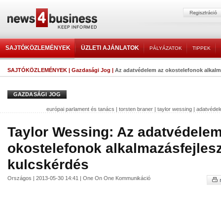
SAJTÓKÖZLEMÉNYEK
ÜZLETI AJÁNLATOK
PÁLYÁZATOK
TIPPEK
SAJTÓKÖZLEMÉNYEK
|
Gazdasági Jog
|
Az adatvédelem az okostelefonok alkalmaz
GAZDASÁGI JOG
európai parlament és tanács
|
torsten braner
|
taylor wessing
|
adatvéde
Taylor Wessing: Az adatvédelem
okostelefonok alkalmazásfejlesz
kulcskérdés
Országos | 2013-05-30 14:41 | One On One Kommunikáció