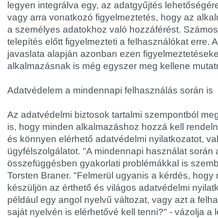
legyen integrálva egy, az adatgyűjtés lehetőségé
vagy arra vonatkozó figyelmeztetés, hogy az alka
a személyes adatokhoz való hozzáférést. Számos 
telepítés előtt figyelmezteti a felhasználókat erre
javaslata alapján azonban ezen figyelmeztetések
alkalmazásnak is még egyszer meg kellene mutatn
Adatvédelem a mindennapi felhasználás során is
Az adatvédelmi biztosok tartalmi szempontból meg
is, hogy minden alkalmazáshoz hozzá kell rendelni
és könnyen elérhető adatvédelmi nyilatkozatot, va
ügyfélszolgálatot. "A mindennapi használat során
összefüggésben gyakorlati problémákkal is szembe
Torsten Braner. "Felmerül ugyanis a kérdés, hogy
készüljön az érthető és világos adatvédelmi nyila
például egy angol nyelvű változat, vagy azt a felh
saját nyelvén is elérhetővé kell tenni?" - vázolja a