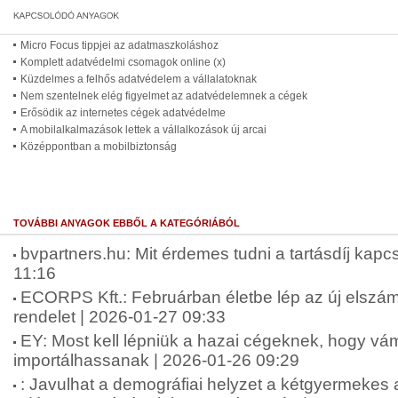
Micro Focus tippjei az adatmaszkoláshoz
Komplett adatvédelmi csomagok online (x)
Küzdelmes a felhős adatvédelem a vállalatoknak
Nem szentelnek elég figyelmet az adatvédelemnek a cégek
Erősödik az internetes cégek adatvédelme
A mobilalkalmazások lettek a vállalkozások új arcai
Középpontban a mobilbiztonság
TOVÁBBI ANYAGOK EBBŐL A KATEGÓRIÁBÓL
bvpartners.hu: Mit érdemes tudni a tartásdíj kap
11:16
ECORPS Kft.: Februárban életbe lép az új elszám
rendelet | 2026-01-27 09:33
EY: Most kell lépniük a hazai cégeknek, hogy v
importálhassanak | 2026-01-26 09:29
: Javulhat a demográfiai helyzet a kétgyermekes