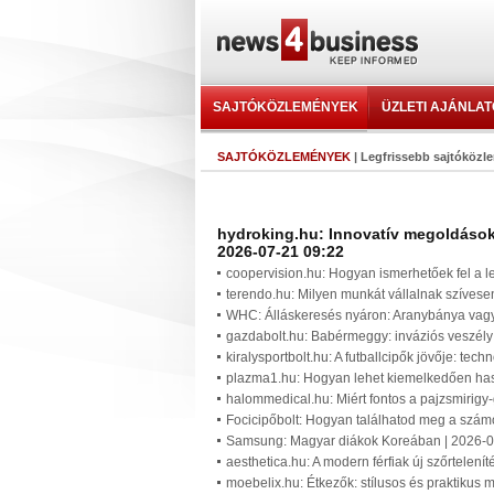
SAJTÓKÖZLEMÉNYEK
ÜZLETI AJÁNLA
SAJTÓKÖZLEMÉNYEK
| Legfrissebb sajtóköz
hydroking.hu: Innovatív megoldások 
2026-07-21 09:22
coopervision.hu: Hogyan ismerhetőek fel a l
terendo.hu: Milyen munkát vállalnak szívese
WHC: Álláskeresés nyáron: Aranybánya vagy
gazdabolt.hu: Babérmeggy: inváziós veszély 
kiralysportbolt.hu: A futballcipők jövője: tec
plazma1.hu: Hogyan lehet kiemelkedően ha
halommedical.hu: Miért fontos a pajzsmirigy
Focicipőbolt: Hogyan találhatod meg a számo
Samsung: Magyar diákok Koreában | 2026-0
aesthetica.hu: A modern férfiak új szőrtelenít
moebelix.hu: Étkezők: stílusos és praktikus 