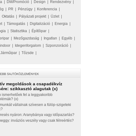
ka
|
DM/Promóció
|
Design
|
Rendezvény
|
ég
|
PR
|
Pénzügy
|
Konferencia
|
|
Oktatás
|
Pályázati projekt
|
Üzlet
|
et
|
Támogatás
|
Digitalizáció
|
Energia
|
ógia
|
Statisztika
|
Építőipar
|
eripar
|
Mezőgazdaság
|
Ingatlan
|
Egyéb
|
indoor
|
Idegenforgalom
|
Szponzoráció
|
|
Járműipar
|
Tőzsde
|
tív megoldások a csapadékvíz
ére: szikkasztó alagutak (x)
 ismerhetőek fel a leggyakoribb
blémák? (x)
munkát vállalnak szívesen a fülöp-szigeteki
k?
eresés nyáron: Aranybánya vagy időpazarlás?
ggy: inváziós veszély vagy csak félreértés?