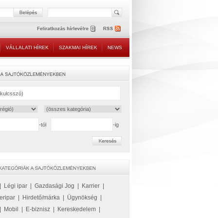
VÁLLALATI HÍREK
SZAKMAI HÍREK
NEWS
-tól
-ig
|
Légi ipar
|
Gazdasági Jog
|
Karrier
|
eripar
|
Hirdető/márka
|
Ügynökség
|
|
Mobil
|
E-biznisz
|
Kereskedelem
|