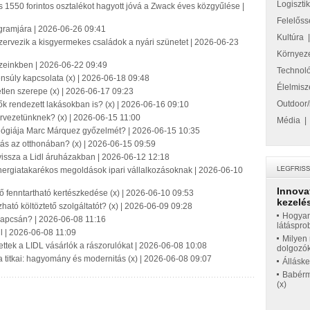
Logiszti
s 1550 forintos osztalékot hagyott jóvá a Zwack éves közgyűlése |
Felelőss
ogramjára | 2026-06-26 09:41
Kultúra
szervezik a kisgyermekes családok a nyári szünetet | 2026-06-23
Környez
zeinkben | 2026-06-22 09:49
Technol
ensúly kapcsolata (x) | 2026-06-18 09:48
Élelmisz
len szerepe (x) | 2026-06-17 09:23
Outdoor/
vők rendezett lakásokban is? (x) | 2026-06-16 09:10
rvezetünknek? (x) | 2026-06-15 11:00
Média
ógiája Marc Márquez győzelmét? | 2026-06-15 10:35
ítás az otthonában? (x) | 2026-06-15 09:59
k vissza a Lidl áruházakban | 2026-06-12 12:18
energiatakarékos megoldások ipari vállalkozásoknak | 2026-06-10
Innova
ő fenntartható kertészkedése (x) | 2026-06-10 09:53
kezelés
tó költöztető szolgáltatót? (x) | 2026-06-09 09:28
Hogyan
 kapcsán? | 2026-06-08 11:16
látáspro
idl | 2026-06-08 11:09
Milyen 
ettek a LIDL vásárlók a rászorulókat | 2026-06-08 10:08
dolgozó
a titkai: hagyomány és modernitás (x) | 2026-06-08 09:07
Állásk
Babérme
(x)