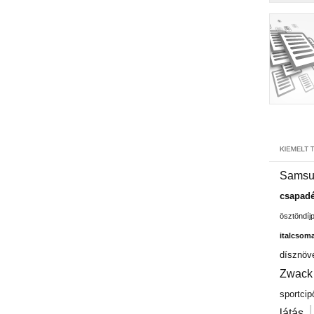
Samsu
csapadé
ösztöndíj
italcsom
dísznöv
Zwack
sportcip
látás