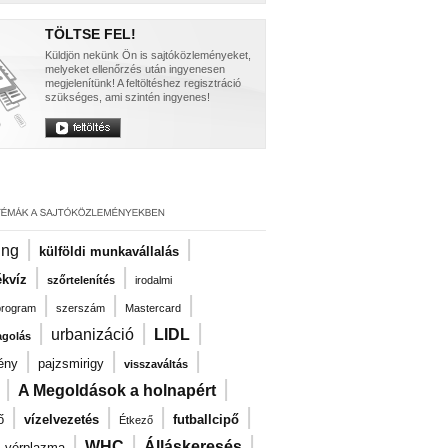
TÖLTSE FEL!
Küldjön nekünk Ön is sajtóközleményeket,
melyeket ellenőrzés után ingyenesen
megjelenítünk! A feltöltéshez regisztráció
szükséges, ami szintén ingyenes!
|
|
ng
külföldi munkavállalás
|
|
kvíz
szőrtelenítés
irodalmi
|
|
|
program
szerszám
Mastercard
|
|
|
urbanizáció
LIDL
agolás
|
|
|
ény
pajzsmirigy
visszaváltás
|
|
A Megoldások a holnapért
|
|
|
|
ő
vízelvezetés
futballcipő
Étkező
|
|
|
|
WHC
Álláskeresés
vérplazma