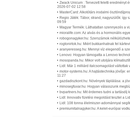
Zwack Unicum : Tervezett feletti eredményt é
2026-07-02 12:58
MasterCard: Alkotótárs irodalmi ösztöndíjpr
Regio Játék: Tábor, strand, nagyszülők: így 
09:59
Magyar Termék: Láthatatlan szennyezés a vi
mioralife.com: Az alvás és a hormonális egy
robogonagyker.hu: Szerszámok nélkülözhetet
rogtonirtok.hu: Miért bukkanhatnak fel kárte
aranyeresseg.hu: Mennyi víz elegendő a sze
Lenovo: Hogyan támogatta a Lenovo technol
mosopanda.hu: Mikor volt utoljára klímatiszt
Lidl: Már 1 milliárd italcsomagolást váltotta
motor-systems.hu: A hajtástechnika jövője: 
11:27
gazdadiszkont.hu: Növények táplálása: a jöv
minosegfuvar.hu: Hogyan válasszunk megbízha
bvpartners.hu: Mit érdemes tudni a tartásdíj
Lidl: Innovativ fizetési megoldást tesztel a L
Lidl: 108 tonna élelmiszer-adománnyal segít
premiumitalnagyker.hu: A kelet-európai vodk