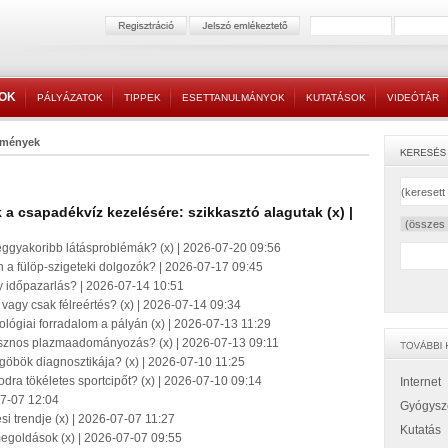
TOK
PÁLYÁZATOK
TIPPEK
ESETTANULMÁNYOK
KUTATÁSOK
VIDEÓTÁR
lemények
a csapadékvíz kezelésére: szikkasztó alagutak (x) |
eggyakoribb látásproblémák? (x) | 2026-07-20 09:56
n a fülöp-szigeteki dolgozók? | 2026-07-17 09:45
 időpazarlás? | 2026-07-14 10:51
vagy csak félreértés? (x) | 2026-07-14 09:34
hnológiai forradalom a pályán (x) | 2026-07-13 11:29
sznos plazmaadományozás? (x) | 2026-07-13 09:11
-göbök diagnosztikája? (x) | 2026-07-10 11:25
dra tökéletes sportcipőt? (x) | 2026-07-10 09:14
Internet
7-07 12:04
Gyógysz
ési trendje (x) | 2026-07-07 11:27
Kutatás
megoldások (x) | 2026-07-07 09:55