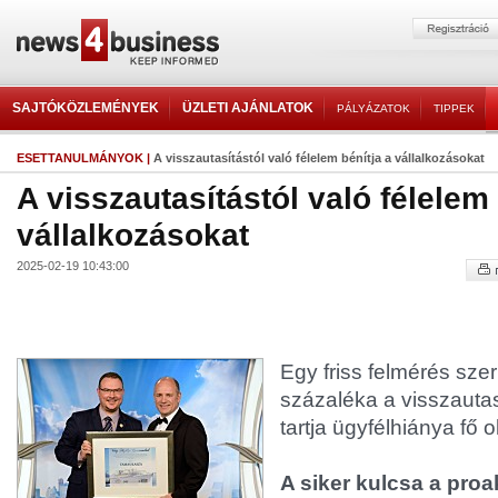
SAJTÓKÖZLEMÉNYEK
ÜZLETI AJÁNLATOK
PÁLYÁZATOK
TIPPEK
ESETTANULMÁNYOK
|
A visszautasítástól való félelem bénítja a vállalkozásokat
A visszautasítástól való félelem 
vállalkozásokat
2025-02-19 10:43:00
Egy friss felmérés szer
százaléka a visszautasí
tartja ügyfélhiánya fő 
A siker kulcsa a proak