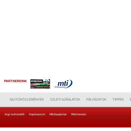
PARTNEREINK
SAJTÓKÖZLEMÉNYEK
ÜZLETI AJÁNLATOK
PÁLYÁZATOK
TIPPEK
Jogi tudnivalók
Impresszum
Médiaajánlat
Webmester