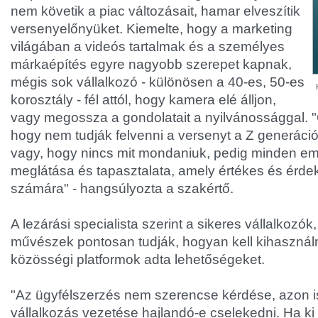
nem követik a piac változásait, hamar elveszítik
versenyelőnyüket. Kiemelte, hogy a marketing
világában a videós tartalmak és a személyes
márkaépítés egyre nagyobb szerepet kapnak,
mégis sok vállalkozó - különösen a 40-es, 50-es
korosztály - fél attól, hogy kamera elé álljon,
vagy megossza a gondolatait a nyilvánossággal. "
hogy nem tudják felvenni a versenyt a Z generációv
vagy, hogy nincs mit mondaniuk, pedig minden e
meglátása és tapasztalata, amely értékes és érde
számára" - hangsúlyozta a szakértő.
A lezárási specialista szerint a sikeres vállalkozók,
művészek pontosan tudják, hogyan kell kihasználni
közösségi platformok adta lehetőségeket.
"Az ügyfélszerzés nem szerencse kérdése, azon is
vállalkozás vezetése hajlandó-e cselekedni. Ha ki 