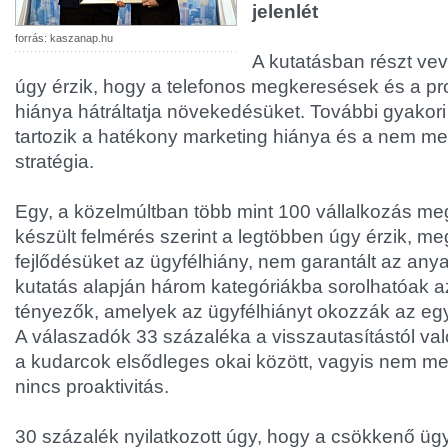
jelenlét
forrás: kaszanap.hu
A kutatásban részt ve
úgy érzik, hogy a telefonos megkeresések és a pro
hiánya hátráltatja növekedésüket. További gyakor
tartozik a hatékony marketing hiánya és a nem me
stratégia.
Egy, a közelmúltban több mint 100 vállalkozás m
készült felmérés szerint a legtöbben úgy érzik, me
fejlődésüket az ügyfélhiány, nem garantált az any
kutatás alapján három kategóriákba sorolhatóak az
tényezők, amelyek az ügyfélhiányt okozzák az egy
A válaszadók 33 százaléka a visszautasítástól való
a kudarcok elsődleges okai között, vagyis nem mer
nincs proaktivitás.
30 százalék nyilatkozott úgy, hogy a csökkenő üg