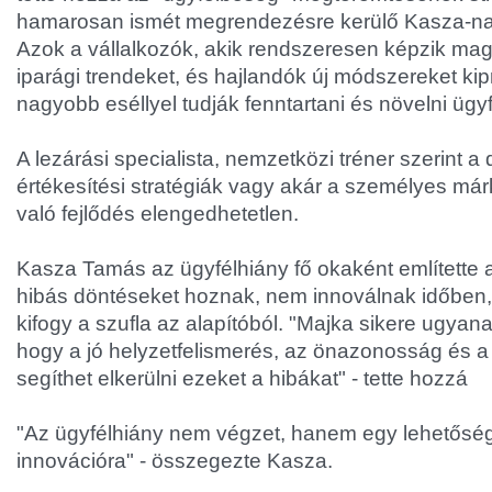
hamarosan ismét megrendezésre kerülő Kasza-na
Azok a vállalkozók, akik rendszeresen képzik mag
iparági trendeket, és hajlandók új módszereket kip
nagyobb eséllyel tudják fenntartani és növelni ügy
A lezárási specialista, nemzetközi tréner szerint a d
értékesítési stratégiák vagy akár a személyes már
való fejlődés elengedhetetlen.
Kasza Tamás az ügyfélhiány fő okaként említette a
hibás döntéseket hoznak, nem innoválnak időben
kifogy a szufla az alapítóból. "Majka sikere ugyana
hogy a jó helyzetfelismerés, az önazonosság és a
segíthet elkerülni ezeket a hibákat" - tette hozzá
"Az ügyfélhiány nem végzet, hanem egy lehetőség 
innovációra" - összegezte Kasza.