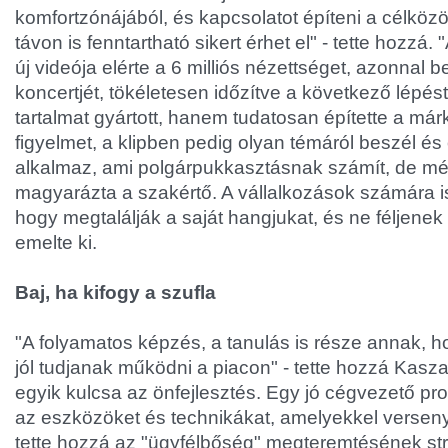
komfortzónájából, és kapcsolatot építeni a célkö
távon is fenntartható sikert érhet el" - tette hozzá
új videója elérte a 6 milliós nézettséget, azonnal be
koncertjét, tökéletesen időzítve a következő lépé
tartalmat gyártott, hanem tudatosan építette a márk
figyelmet, a klipben pedig olyan témáról beszél é
alkalmaz, ami polgárpukkasztásnak számít, de mé
magyarázta a szakértő. A vállalkozások számára i
hogy megtalálják a saját hangjukat, és ne féljenek
emelte ki.
Baj, ha kifogy a szufla
"A folyamatos képzés, a tanulás is része annak, h
jól tudjanak működni a piacon" - tette hozzá Kasz
egyik kulcsa az önfejlesztés. Egy jó cégvezető pr
az eszközöket és technikákat, amelyekkel verseny
tette hozzá az "ügyfélbőség" megteremtésének strat